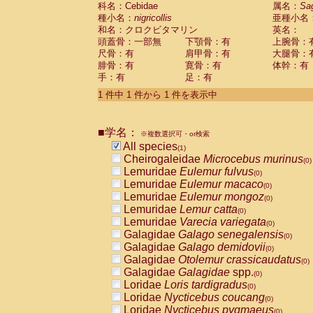
科名：Cebidae
Cebidae
Saguinus midas
属名：
Sa
(0)
種小名：
nigricollis
亜種小名
Cebidae
Saguinus mystax
(0)
和名：クロクビタマリン
英名：
Cebidae
Saguinus nigricollis
(1)
頭蓋骨：一部無
下顎骨：有
上腕骨：
Cebidae
Saguinus oedipus
(0)
尺骨：有
肩甲骨：有
大腿骨：
Cebidae
Saguinus weddelli
(0)
腓骨：有
寛骨：有
体幹：有
Cebidae
Saguinus
spp.
(0)
手：有
足：有
Cebidae
Aotus trivirgatus
(0)
Cebidae
Cebus albifrons
1 件中 1 件から 1 件を表示中
(0)
Cebidae
Cebus apella
(0)
Cebidae
Cebus capucinus
(0)
■学名：
Cebidae
Cebus nigrivittatus
※複数選択可・or検索
(0)
Cebidae
Cebus
spp.
All species
(0)
(1)
Cebidae
Saimiri boliviensis
Cheirogaleidae
Microcebus murinus
(0)
(0)
Cebidae
Saimiri sciureus
Lemuridae
Eulemur fulvus
(0)
(0)
Atelidae
Alouatta caraya
Lemuridae
Eulemur macaco
(0)
(0)
Atelidae
Alouatta fusca
Lemuridae
Eulemur mongoz
(0)
(0)
Atelidae
Alouatta seniculus
Lemuridae
Lemur catta
(0)
(0)
Atelidae
Alouatta
spp.
Lemuridae
Varecia variegata
(0)
(0)
Atelidae
Ateles belzebuth
Galagidae
Galago senegalensis
(0)
(0)
Atelidae
Ateles geoffroyi
Galagidae
Galago demidovii
(0)
(0)
Atelidae
Ateles paniscus
Galagidae
Otolemur crassicaudatus
(0)
(0)
Atelidae
Ateles
spp.
Galagidae
Galagidae
spp.
(0)
(0)
Atelidae
Lagothrix lagothricha
Loridae
Loris tardigradus
(0)
(0)
Atelidae
Lagothrix lagothricha cana
Loridae
Nycticebus coucang
(0)
(0)
Pitheciidae
Cacajao calvus rubicundu
Loridae
Nycticebus pygmaeus
(0)