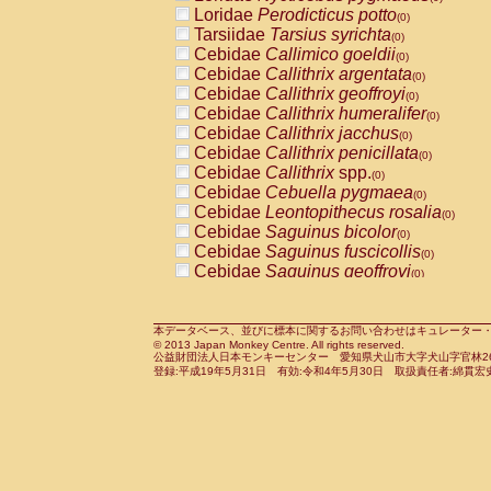
Pitheciidae
Callicebus cupreus
Loridae
Perodicticus potto
(0)
(0)
Pitheciidae
Callicebus donacophilus
Tarsiidae
Tarsius syrichta
(0
(0)
Pitheciidae
Callicebus moloch
Cebidae
Callimico goeldii
(0)
(0)
Pitheciidae
Callicebus torquatus
Cebidae
Callithrix argentata
(0)
(0)
Pitheciidae
Callicebus
spp.
Cebidae
Callithrix geoffroyi
(0)
(0)
Pitheciidae
Chiropotes satanas
Cebidae
Callithrix humeralifer
(0)
(0)
Pitheciidae
Pithecia monachus
Cebidae
Callithrix jacchus
(0)
(0)
Pitheciidae
Pithecia pithecia
Cebidae
Callithrix penicillata
(0)
(0)
Cercopithecidae
Cercocebus agilis
Cebidae
Callithrix
spp.
(0)
(0)
Cercopithecidae
Cercocebus galeritus
Cebidae
Cebuella pygmaea
(0)
Cercopithecidae
Cercocebus torquatu
Cebidae
Leontopithecus rosalia
(0)
Cercopithecidae
Cercocebus torquatus
Cebidae
Saguinus bicolor
(0)
Cercopithecidae
Cercocebus torquatu
Cebidae
Saguinus fuscicollis
(0)
Cercopithecidae
Cercocebus
hybrid
Cebidae
Saguinus geoffroyi
(0)
(0)
Cercopithecidae
Cercocebus
spp.
Cebidae
Saguinus imperator
(0)
(0)
Cercopithecidae
Lophocebus albigen
Cebidae
Saguinus labiatus
(0)
Cercopithecidae
Papio anubis
Cebidae
Saguinus leucopus
本データベース、並びに標本に関するお問い合わせはキュレーター・新宅勇太までお願い
(0)
(0)
© 2013 Japan Monkey Centre. All rights reserved.
Cercopithecidae
Papio cynocephalus
Cebidae
Saguinus midas
(
(0)
公益財団法人日本モンキーセンター 愛知県犬山市大字犬山字官林26番
Cercopithecidae
Papio hamadryas
Cebidae
Saguinus mystax
(0)
登録:平成19年5月31日 有効:令和4年5月30日 取扱責任者:綿貫宏
(0)
Cercopithecidae
Papio papio
Cebidae
Saguinus nigricollis
(0)
(1)
Cercopithecidae
Papio
spp.
Cebidae
Saguinus oedipus
(0)
(0)
Cercopithecidae
Mandrillus leucopha
Cebidae
Saguinus weddelli
(0)
Cercopithecidae
Mandrillus sphinx
Cebidae
Saguinus
spp.
(0)
(0)
Cercopithecidae
Theropithecus gelad
Cebidae
Aotus trivirgatus
(0)
Cercopithecidae
Macaca arctoides
Cebidae
Cebus albifrons
(0)
(0)