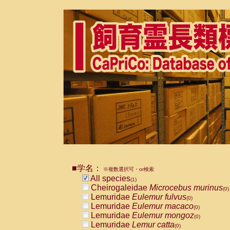
■学名：
※複数選択可・or検索
All species
(1)
Cheirogaleidae
Microcebus murinus
(0)
Lemuridae
Eulemur fulvus
(0)
Lemuridae
Eulemur macaco
(0)
Lemuridae
Eulemur mongoz
(0)
Lemuridae
Lemur catta
(0)