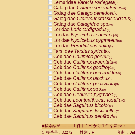
Lemuridae
Varecia variegata
(0)
Galagidae
Galago senegalensis
(0)
Galagidae
Galago demidovii
(0)
Galagidae
Otolemur crassicaudatus
(0)
Galagidae
Galagidae
spp.
(0)
Loridae
Loris tardigradus
(0)
Loridae
Nycticebus coucang
(0)
Loridae
Nycticebus pygmaeus
(0)
Loridae
Perodicticus potto
(0)
Tarsiidae
Tarsius syrichta
(0)
Cebidae
Callimico goeldii
(0)
Cebidae
Callithrix argentata
(0)
Cebidae
Callithrix geoffroyi
(0)
Cebidae
Callithrix humeralifer
(0)
Cebidae
Callithrix jacchus
(0)
Cebidae
Callithrix penicillata
(0)
Cebidae
Callithrix
spp.
(0)
Cebidae
Cebuella pygmaea
(0)
Cebidae
Leontopithecus rosalia
(0)
Cebidae
Saguinus bicolor
(0)
Cebidae
Saguinus fuscicollis
(0)
Cebidae
Saguinus geoffroyi
(0)
Cebidae
Saguinus imperator
(0)
■検索結果-----------1 件中 1 件から 1 件を表示中
Cebidae
Saguinus labiatus
(0)
Cebidae
Saguinus leucopus
剖検番号：02272
性別：F
年齢：Unk
(0)