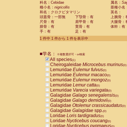
科名：Cebidae
Cebidae
Saguinus midas
属名：
Sa
(0)
種小名：
nigricollis
亜種小名
Cebidae
Saguinus mystax
(0)
和名：クロクビタマリン
英名：
Cebidae
Saguinus nigricollis
(1)
頭蓋骨：一部無
下顎骨：有
上腕骨：
Cebidae
Saguinus oedipus
(0)
尺骨：有
肩甲骨：有
大腿骨：
Cebidae
Saguinus weddelli
(0)
腓骨：有
寛骨：有
体幹：有
Cebidae
Saguinus
spp.
(0)
手：有
足：有
Cebidae
Aotus trivirgatus
(0)
Cebidae
Cebus albifrons
1 件中 1 件から 1 件を表示中
(0)
Cebidae
Cebus apella
(0)
Cebidae
Cebus capucinus
(0)
■学名：
Cebidae
Cebus nigrivittatus
※複数選択可・or検索
(0)
Cebidae
Cebus
spp.
All species
(0)
(1)
Cebidae
Saimiri boliviensis
Cheirogaleidae
Microcebus murinus
(0)
(0)
Cebidae
Saimiri sciureus
Lemuridae
Eulemur fulvus
(0)
(0)
Atelidae
Alouatta caraya
Lemuridae
Eulemur macaco
(0)
(0)
Atelidae
Alouatta fusca
Lemuridae
Eulemur mongoz
(0)
(0)
Atelidae
Alouatta seniculus
Lemuridae
Lemur catta
(0)
(0)
Atelidae
Alouatta
spp.
Lemuridae
Varecia variegata
(0)
(0)
Atelidae
Ateles belzebuth
Galagidae
Galago senegalensis
(0)
(0)
Atelidae
Ateles geoffroyi
Galagidae
Galago demidovii
(0)
(0)
Atelidae
Ateles paniscus
Galagidae
Otolemur crassicaudatus
(0)
(0)
Atelidae
Ateles
spp.
Galagidae
Galagidae
spp.
(0)
(0)
Atelidae
Lagothrix lagothricha
Loridae
Loris tardigradus
(0)
(0)
Atelidae
Lagothrix lagothricha cana
Loridae
Nycticebus coucang
(0)
(0)
Pitheciidae
Cacajao calvus rubicundu
Loridae
Nycticebus pygmaeus
(0)