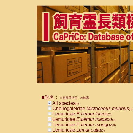
■学名：
※複数選択可・or検索
All species
(1)
Cheirogaleidae
Microcebus murinus
(0)
Lemuridae
Eulemur fulvus
(0)
Lemuridae
Eulemur macaco
(0)
Lemuridae
Eulemur mongoz
(0)
Lemuridae
Lemur catta
(0)