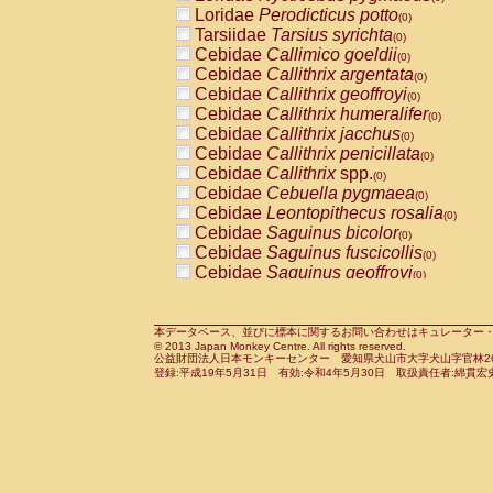
Pitheciidae
Callicebus cupreus
Loridae
Perodicticus potto
(0)
(0)
Pitheciidae
Callicebus donacophilus
Tarsiidae
Tarsius syrichta
(0
(0)
Pitheciidae
Callicebus moloch
Cebidae
Callimico goeldii
(0)
(0)
Pitheciidae
Callicebus torquatus
Cebidae
Callithrix argentata
(0)
(0)
Pitheciidae
Callicebus
spp.
Cebidae
Callithrix geoffroyi
(0)
(0)
Pitheciidae
Chiropotes satanas
Cebidae
Callithrix humeralifer
(0)
(0)
Pitheciidae
Pithecia monachus
Cebidae
Callithrix jacchus
(0)
(0)
Pitheciidae
Pithecia pithecia
Cebidae
Callithrix penicillata
(0)
(0)
Cercopithecidae
Cercocebus agilis
Cebidae
Callithrix
spp.
(0)
(0)
Cercopithecidae
Cercocebus galeritus
Cebidae
Cebuella pygmaea
(0)
Cercopithecidae
Cercocebus torquatu
Cebidae
Leontopithecus rosalia
(0)
Cercopithecidae
Cercocebus torquatus
Cebidae
Saguinus bicolor
(0)
Cercopithecidae
Cercocebus torquatu
Cebidae
Saguinus fuscicollis
(0)
Cercopithecidae
Cercocebus
hybrid
Cebidae
Saguinus geoffroyi
(0)
(0)
Cercopithecidae
Cercocebus
spp.
Cebidae
Saguinus imperator
(0)
(0)
Cercopithecidae
Lophocebus albigen
Cebidae
Saguinus labiatus
(0)
Cercopithecidae
Papio anubis
Cebidae
Saguinus leucopus
本データベース、並びに標本に関するお問い合わせはキュレーター・新宅勇太までお願い
(0)
(0)
© 2013 Japan Monkey Centre. All rights reserved.
Cercopithecidae
Papio cynocephalus
Cebidae
Saguinus midas
(
(0)
公益財団法人日本モンキーセンター 愛知県犬山市大字犬山字官林26番
Cercopithecidae
Papio hamadryas
Cebidae
Saguinus mystax
(0)
登録:平成19年5月31日 有効:令和4年5月30日 取扱責任者:綿貫宏
(0)
Cercopithecidae
Papio papio
Cebidae
Saguinus nigricollis
(0)
(1)
Cercopithecidae
Papio
spp.
Cebidae
Saguinus oedipus
(0)
(0)
Cercopithecidae
Mandrillus leucopha
Cebidae
Saguinus weddelli
(0)
Cercopithecidae
Mandrillus sphinx
Cebidae
Saguinus
spp.
(0)
(0)
Cercopithecidae
Theropithecus gelad
Cebidae
Aotus trivirgatus
(0)
Cercopithecidae
Macaca arctoides
Cebidae
Cebus albifrons
(0)
(0)