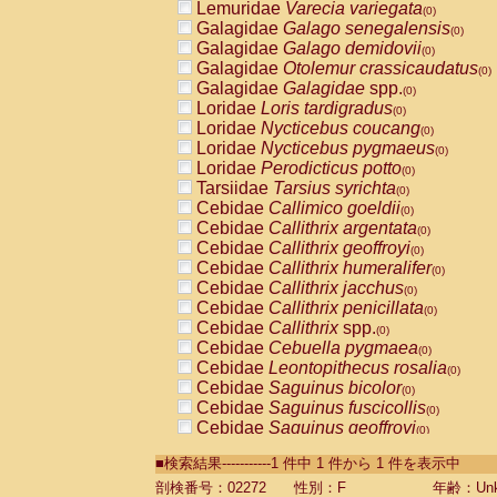
Lemuridae
Varecia variegata
(0)
Galagidae
Galago senegalensis
(0)
Galagidae
Galago demidovii
(0)
Galagidae
Otolemur crassicaudatus
(0)
Galagidae
Galagidae
spp.
(0)
Loridae
Loris tardigradus
(0)
Loridae
Nycticebus coucang
(0)
Loridae
Nycticebus pygmaeus
(0)
Loridae
Perodicticus potto
(0)
Tarsiidae
Tarsius syrichta
(0)
Cebidae
Callimico goeldii
(0)
Cebidae
Callithrix argentata
(0)
Cebidae
Callithrix geoffroyi
(0)
Cebidae
Callithrix humeralifer
(0)
Cebidae
Callithrix jacchus
(0)
Cebidae
Callithrix penicillata
(0)
Cebidae
Callithrix
spp.
(0)
Cebidae
Cebuella pygmaea
(0)
Cebidae
Leontopithecus rosalia
(0)
Cebidae
Saguinus bicolor
(0)
Cebidae
Saguinus fuscicollis
(0)
Cebidae
Saguinus geoffroyi
(0)
Cebidae
Saguinus imperator
(0)
■検索結果-----------1 件中 1 件から 1 件を表示中
Cebidae
Saguinus labiatus
(0)
Cebidae
Saguinus leucopus
剖検番号：02272
性別：F
年齢：Unk
(0)