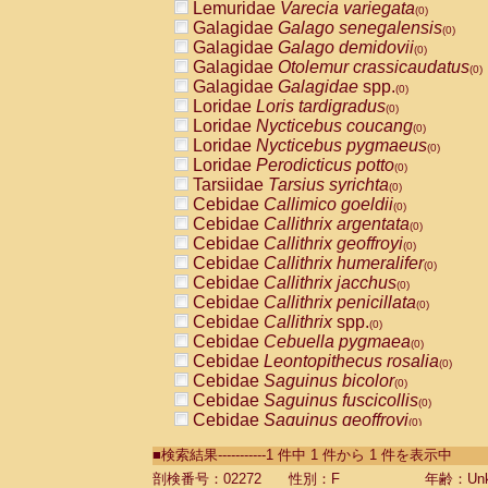
Lemuridae
Varecia variegata
(0)
Galagidae
Galago senegalensis
(0)
Galagidae
Galago demidovii
(0)
Galagidae
Otolemur crassicaudatus
(0)
Galagidae
Galagidae
spp.
(0)
Loridae
Loris tardigradus
(0)
Loridae
Nycticebus coucang
(0)
Loridae
Nycticebus pygmaeus
(0)
Loridae
Perodicticus potto
(0)
Tarsiidae
Tarsius syrichta
(0)
Cebidae
Callimico goeldii
(0)
Cebidae
Callithrix argentata
(0)
Cebidae
Callithrix geoffroyi
(0)
Cebidae
Callithrix humeralifer
(0)
Cebidae
Callithrix jacchus
(0)
Cebidae
Callithrix penicillata
(0)
Cebidae
Callithrix
spp.
(0)
Cebidae
Cebuella pygmaea
(0)
Cebidae
Leontopithecus rosalia
(0)
Cebidae
Saguinus bicolor
(0)
Cebidae
Saguinus fuscicollis
(0)
Cebidae
Saguinus geoffroyi
(0)
Cebidae
Saguinus imperator
(0)
■検索結果-----------1 件中 1 件から 1 件を表示中
Cebidae
Saguinus labiatus
(0)
Cebidae
Saguinus leucopus
剖検番号：02272
性別：F
年齢：Unk
(0)