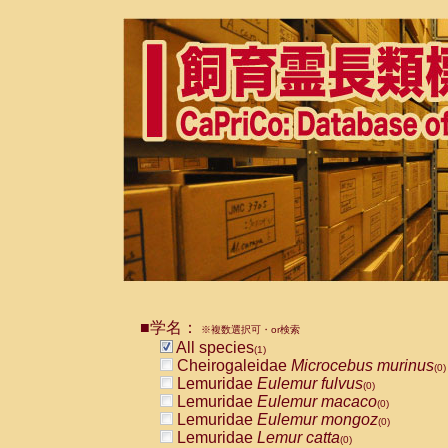
■学名：
※複数選択可・or検索
All species
(1)
Cheirogaleidae
Microcebus murinus
(0)
Lemuridae
Eulemur fulvus
(0)
Lemuridae
Eulemur macaco
(0)
Lemuridae
Eulemur mongoz
(0)
Lemuridae
Lemur catta
(0)