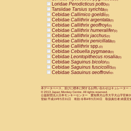
Pitheciidae
Callicebus cupreus
Loridae
Perodicticus potto
(0)
(0)
Pitheciidae
Callicebus donacophilus
Tarsiidae
Tarsius syrichta
(0
(0)
Pitheciidae
Callicebus moloch
Cebidae
Callimico goeldii
(0)
(0)
Pitheciidae
Callicebus torquatus
Cebidae
Callithrix argentata
(0)
(0)
Pitheciidae
Callicebus
spp.
Cebidae
Callithrix geoffroyi
(0)
(0)
Pitheciidae
Chiropotes satanas
Cebidae
Callithrix humeralifer
(0)
(0)
Pitheciidae
Pithecia monachus
Cebidae
Callithrix jacchus
(0)
(0)
Pitheciidae
Pithecia pithecia
Cebidae
Callithrix penicillata
(0)
(0)
Cercopithecidae
Cercocebus agilis
Cebidae
Callithrix
spp.
(0)
(0)
Cercopithecidae
Cercocebus galeritus
Cebidae
Cebuella pygmaea
(0)
Cercopithecidae
Cercocebus torquatu
Cebidae
Leontopithecus rosalia
(0)
Cercopithecidae
Cercocebus torquatus
Cebidae
Saguinus bicolor
(0)
Cercopithecidae
Cercocebus torquatu
Cebidae
Saguinus fuscicollis
(0)
Cercopithecidae
Cercocebus
hybrid
Cebidae
Saguinus geoffroyi
(0)
(0)
Cercopithecidae
Cercocebus
spp.
Cebidae
Saguinus imperator
(0)
(0)
Cercopithecidae
Lophocebus albigen
Cebidae
Saguinus labiatus
(0)
Cercopithecidae
Papio anubis
Cebidae
Saguinus leucopus
本データベース、並びに標本に関するお問い合わせはキュレーター・新宅勇太までお願い
(0)
(0)
© 2013 Japan Monkey Centre. All rights reserved.
Cercopithecidae
Papio cynocephalus
Cebidae
Saguinus midas
(
(0)
公益財団法人日本モンキーセンター 愛知県犬山市大字犬山字官林26番
Cercopithecidae
Papio hamadryas
Cebidae
Saguinus mystax
(0)
登録:平成19年5月31日 有効:令和4年5月30日 取扱責任者:綿貫宏
(0)
Cercopithecidae
Papio papio
Cebidae
Saguinus nigricollis
(0)
(1)
Cercopithecidae
Papio
spp.
Cebidae
Saguinus oedipus
(0)
(0)
Cercopithecidae
Mandrillus leucopha
Cebidae
Saguinus weddelli
(0)
Cercopithecidae
Mandrillus sphinx
Cebidae
Saguinus
spp.
(0)
(0)
Cercopithecidae
Theropithecus gelad
Cebidae
Aotus trivirgatus
(0)
Cercopithecidae
Macaca arctoides
Cebidae
Cebus albifrons
(0)
(0)