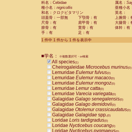
科名：Cebidae
Cebidae
Saguinus midas
属名：
Sa
(0)
種小名：
nigricollis
亜種小名
Cebidae
Saguinus mystax
(0)
和名：クロクビタマリン
英名：
Cebidae
Saguinus nigricollis
(1)
頭蓋骨：一部無
下顎骨：有
上腕骨：
Cebidae
Saguinus oedipus
(0)
尺骨：有
肩甲骨：有
大腿骨：
Cebidae
Saguinus weddelli
(0)
腓骨：有
寛骨：有
体幹：有
Cebidae
Saguinus
spp.
(0)
手：有
足：有
Cebidae
Aotus trivirgatus
(0)
Cebidae
Cebus albifrons
1 件中 1 件から 1 件を表示中
(0)
Cebidae
Cebus apella
(0)
Cebidae
Cebus capucinus
(0)
■学名：
Cebidae
Cebus nigrivittatus
※複数選択可・or検索
(0)
Cebidae
Cebus
spp.
All species
(0)
(1)
Cebidae
Saimiri boliviensis
Cheirogaleidae
Microcebus murinus
(0)
(0)
Cebidae
Saimiri sciureus
Lemuridae
Eulemur fulvus
(0)
(0)
Atelidae
Alouatta caraya
Lemuridae
Eulemur macaco
(0)
(0)
Atelidae
Alouatta fusca
Lemuridae
Eulemur mongoz
(0)
(0)
Atelidae
Alouatta seniculus
Lemuridae
Lemur catta
(0)
(0)
Atelidae
Alouatta
spp.
Lemuridae
Varecia variegata
(0)
(0)
Atelidae
Ateles belzebuth
Galagidae
Galago senegalensis
(0)
(0)
Atelidae
Ateles geoffroyi
Galagidae
Galago demidovii
(0)
(0)
Atelidae
Ateles paniscus
Galagidae
Otolemur crassicaudatus
(0)
(0)
Atelidae
Ateles
spp.
Galagidae
Galagidae
spp.
(0)
(0)
Atelidae
Lagothrix lagothricha
Loridae
Loris tardigradus
(0)
(0)
Atelidae
Lagothrix lagothricha cana
Loridae
Nycticebus coucang
(0)
(0)
Pitheciidae
Cacajao calvus rubicundu
Loridae
Nycticebus pygmaeus
(0)