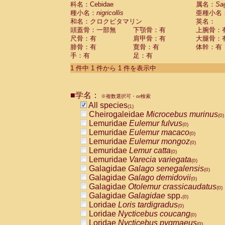
科名：Cebidae
Cebidae
Saguinus midas
属名：
Sa
(0)
種小名：
nigricollis
亜種小名
Cebidae
Saguinus mystax
(0)
和名：クロクビタマリン
英名：
Cebidae
Saguinus nigricollis
(1)
頭蓋骨：一部無
下顎骨：有
上腕骨：
Cebidae
Saguinus oedipus
(0)
尺骨：有
肩甲骨：有
大腿骨：
Cebidae
Saguinus weddelli
(0)
腓骨：有
寛骨：有
体幹：有
Cebidae
Saguinus
spp.
(0)
手：有
足：有
Cebidae
Aotus trivirgatus
(0)
Cebidae
Cebus albifrons
1 件中 1 件から 1 件を表示中
(0)
Cebidae
Cebus apella
(0)
Cebidae
Cebus capucinus
(0)
■学名：
Cebidae
Cebus nigrivittatus
※複数選択可・or検索
(0)
Cebidae
Cebus
spp.
All species
(0)
(1)
Cebidae
Saimiri boliviensis
Cheirogaleidae
Microcebus murinus
(0)
(0)
Cebidae
Saimiri sciureus
Lemuridae
Eulemur fulvus
(0)
(0)
Atelidae
Alouatta caraya
Lemuridae
Eulemur macaco
(0)
(0)
Atelidae
Alouatta fusca
Lemuridae
Eulemur mongoz
(0)
(0)
Atelidae
Alouatta seniculus
Lemuridae
Lemur catta
(0)
(0)
Atelidae
Alouatta
spp.
Lemuridae
Varecia variegata
(0)
(0)
Atelidae
Ateles belzebuth
Galagidae
Galago senegalensis
(0)
(0)
Atelidae
Ateles geoffroyi
Galagidae
Galago demidovii
(0)
(0)
Atelidae
Ateles paniscus
Galagidae
Otolemur crassicaudatus
(0)
(0)
Atelidae
Ateles
spp.
Galagidae
Galagidae
spp.
(0)
(0)
Atelidae
Lagothrix lagothricha
Loridae
Loris tardigradus
(0)
(0)
Atelidae
Lagothrix lagothricha cana
Loridae
Nycticebus coucang
(0)
(0)
Pitheciidae
Cacajao calvus rubicundu
Loridae
Nycticebus pygmaeus
(0)