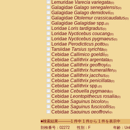
Lemuridae
Varecia variegata
(0)
Galagidae
Galago senegalensis
(0)
Galagidae
Galago demidovii
(0)
Galagidae
Otolemur crassicaudatus
(0)
Galagidae
Galagidae
spp.
(0)
Loridae
Loris tardigradus
(0)
Loridae
Nycticebus coucang
(0)
Loridae
Nycticebus pygmaeus
(0)
Loridae
Perodicticus potto
(0)
Tarsiidae
Tarsius syrichta
(0)
Cebidae
Callimico goeldii
(0)
Cebidae
Callithrix argentata
(0)
Cebidae
Callithrix geoffroyi
(0)
Cebidae
Callithrix humeralifer
(0)
Cebidae
Callithrix jacchus
(0)
Cebidae
Callithrix penicillata
(0)
Cebidae
Callithrix
spp.
(0)
Cebidae
Cebuella pygmaea
(0)
Cebidae
Leontopithecus rosalia
(0)
Cebidae
Saguinus bicolor
(0)
Cebidae
Saguinus fuscicollis
(0)
Cebidae
Saguinus geoffroyi
(0)
Cebidae
Saguinus imperator
(0)
■検索結果-----------1 件中 1 件から 1 件を表示中
Cebidae
Saguinus labiatus
(0)
Cebidae
Saguinus leucopus
剖検番号：02272
性別：F
年齢：Unk
(0)