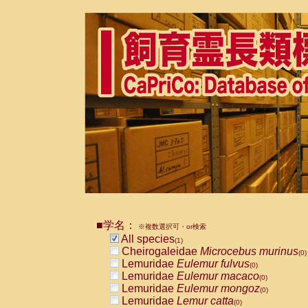
■学名：
※複数選択可・or検索
All species
(1)
Cheirogaleidae
Microcebus murinus
(0)
Lemuridae
Eulemur fulvus
(0)
Lemuridae
Eulemur macaco
(0)
Lemuridae
Eulemur mongoz
(0)
Lemuridae
Lemur catta
(0)