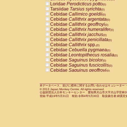
Pitheciidae
Callicebus cupreus
Loridae
Perodicticus potto
(0)
(0)
Pitheciidae
Callicebus donacophilus
Tarsiidae
Tarsius syrichta
(0
(0)
Pitheciidae
Callicebus moloch
Cebidae
Callimico goeldii
(0)
(0)
Pitheciidae
Callicebus torquatus
Cebidae
Callithrix argentata
(0)
(0)
Pitheciidae
Callicebus
spp.
Cebidae
Callithrix geoffroyi
(0)
(0)
Pitheciidae
Chiropotes satanas
Cebidae
Callithrix humeralifer
(0)
(0)
Pitheciidae
Pithecia monachus
Cebidae
Callithrix jacchus
(0)
(0)
Pitheciidae
Pithecia pithecia
Cebidae
Callithrix penicillata
(0)
(0)
Cercopithecidae
Cercocebus agilis
Cebidae
Callithrix
spp.
(0)
(0)
Cercopithecidae
Cercocebus galeritus
Cebidae
Cebuella pygmaea
(0)
Cercopithecidae
Cercocebus torquatu
Cebidae
Leontopithecus rosalia
(0)
Cercopithecidae
Cercocebus torquatus
Cebidae
Saguinus bicolor
(0)
Cercopithecidae
Cercocebus torquatu
Cebidae
Saguinus fuscicollis
(0)
Cercopithecidae
Cercocebus
hybrid
Cebidae
Saguinus geoffroyi
(0)
(0)
Cercopithecidae
Cercocebus
spp.
Cebidae
Saguinus imperator
(0)
(0)
Cercopithecidae
Lophocebus albigen
Cebidae
Saguinus labiatus
(0)
Cercopithecidae
Papio anubis
Cebidae
Saguinus leucopus
本データベース、並びに標本に関するお問い合わせはキュレーター・新宅勇太までお願い
(0)
(0)
© 2013 Japan Monkey Centre. All rights reserved.
Cercopithecidae
Papio cynocephalus
Cebidae
Saguinus midas
(
(0)
公益財団法人日本モンキーセンター 愛知県犬山市大字犬山字官林26番
Cercopithecidae
Papio hamadryas
Cebidae
Saguinus mystax
(0)
登録:平成19年5月31日 有効:令和4年5月30日 取扱責任者:綿貫宏
(0)
Cercopithecidae
Papio papio
Cebidae
Saguinus nigricollis
(0)
(1)
Cercopithecidae
Papio
spp.
Cebidae
Saguinus oedipus
(0)
(0)
Cercopithecidae
Mandrillus leucopha
Cebidae
Saguinus weddelli
(0)
Cercopithecidae
Mandrillus sphinx
Cebidae
Saguinus
spp.
(0)
(0)
Cercopithecidae
Theropithecus gelad
Cebidae
Aotus trivirgatus
(0)
Cercopithecidae
Macaca arctoides
Cebidae
Cebus albifrons
(0)
(0)