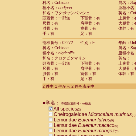
科名：Cebidae
Cebidae
Saguinus midas
属名：
Sa
(0)
種小名：
oedipus
亜種小名
Cebidae
Saguinus mystax
(0)
和名：ワタボウシパンシェ
英名：Cotto
Cebidae
Saguinus nigricollis
(1)
頭蓋骨：一部無
下顎骨：有
上腕骨：
Cebidae
Saguinus oedipus
(1)
尺骨：有
肩甲骨：有
大腿骨：
Cebidae
Saguinus weddelli
(0)
腓骨：有
寛骨：有
体幹：有
Cebidae
Saguinus
spp.
(0)
手：有
足：有
Cebidae
Aotus trivirgatus
(0)
Cebidae
Cebus albifrons
(0)
剖検番号：02272
性別：F
年齢：Unk
Cebidae
Cebus apella
科名：Cebidae
(0)
属名：
Sa
Cebidae
Cebus capucinus
種小名：
nigricollis
亜種小名
(0)
Cebidae
Cebus nigrivittatus
和名：クロクビタマリン
英名：
(0)
Cebidae
Cebus
spp.
頭蓋骨：一部無
下顎骨：有
上腕骨：
(0)
Cebidae
Saimiri boliviensis
尺骨：有
肩甲骨：有
大腿骨：
(0)
腓骨：有
Cebidae
Saimiri sciureus
寛骨：有
体幹：有
(0)
手：有
足：有
Atelidae
Alouatta caraya
(0)
Atelidae
Alouatta fusca
(0)
2 件中 1 件から 2 件を表示中
Atelidae
Alouatta seniculus
(0)
Atelidae
Alouatta
spp.
(0)
Atelidae
Ateles belzebuth
■学名：
(0)
※複数選択可・or検索
Atelidae
Ateles geoffroyi
(0)
All species
(2)
Atelidae
Ateles paniscus
(0)
Cheirogaleidae
Microcebus murinus
(0)
Atelidae
Ateles
spp.
(0)
Lemuridae
Eulemur fulvus
(0)
Atelidae
Lagothrix lagothricha
(0)
Lemuridae
Eulemur macaco
(0)
Atelidae
Lagothrix lagothricha cana
(0)
Lemuridae
Eulemur mongoz
(0)
Pitheciidae
Cacajao calvus rubicundu