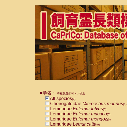
■学名：
※複数選択可・or検索
All species
(2)
Cheirogaleidae
Microcebus murinus
(0)
Lemuridae
Eulemur fulvus
(0)
Lemuridae
Eulemur macaco
(0)
Lemuridae
Eulemur mongoz
(0)
Lemuridae
Lemur catta
(0)