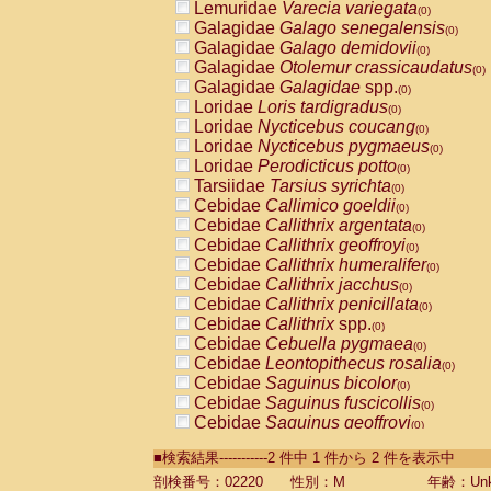
Lemuridae
Varecia variegata
(0)
Galagidae
Galago senegalensis
(0)
Galagidae
Galago demidovii
(0)
Galagidae
Otolemur crassicaudatus
(0)
Galagidae
Galagidae
spp.
(0)
Loridae
Loris tardigradus
(0)
Loridae
Nycticebus coucang
(0)
Loridae
Nycticebus pygmaeus
(0)
Loridae
Perodicticus potto
(0)
Tarsiidae
Tarsius syrichta
(0)
Cebidae
Callimico goeldii
(0)
Cebidae
Callithrix argentata
(0)
Cebidae
Callithrix geoffroyi
(0)
Cebidae
Callithrix humeralifer
(0)
Cebidae
Callithrix jacchus
(0)
Cebidae
Callithrix penicillata
(0)
Cebidae
Callithrix
spp.
(0)
Cebidae
Cebuella pygmaea
(0)
Cebidae
Leontopithecus rosalia
(0)
Cebidae
Saguinus bicolor
(0)
Cebidae
Saguinus fuscicollis
(0)
Cebidae
Saguinus geoffroyi
(0)
Cebidae
Saguinus imperator
(0)
■検索結果-----------2 件中 1 件から 2 件を表示中
Cebidae
Saguinus labiatus
(0)
Cebidae
Saguinus leucopus
剖検番号：02220
性別：M
年齢：Unk
(0)