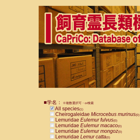
■学名：
※複数選択可・or検索
All species
(1)
Cheirogaleidae
Microcebus murinus
(0)
Lemuridae
Eulemur fulvus
(0)
Lemuridae
Eulemur macaco
(0)
Lemuridae
Eulemur mongoz
(0)
Lemuridae
Lemur catta
(0)