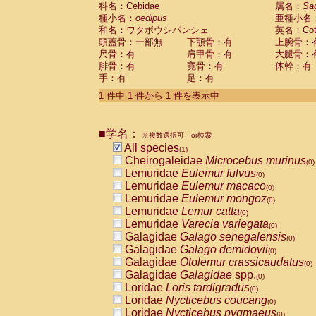
科名：Cebidae
Cebidae
Saguinus midas
属名：
Sa
(0)
種小名：
oedipus
亜種小名
Cebidae
Saguinus mystax
(0)
和名：ワタボウシパンシェ
英名：Cotto
Cebidae
Saguinus nigricollis
(0)
頭蓋骨：一部無
下顎骨：有
上腕骨：
Cebidae
Saguinus oedipus
(1)
尺骨：有
肩甲骨：有
大腿骨：
Cebidae
Saguinus weddelli
(0)
腓骨：有
寛骨：有
体幹：有
Cebidae
Saguinus
spp.
(0)
手：有
足：有
Cebidae
Aotus trivirgatus
(0)
Cebidae
Cebus albifrons
1 件中 1 件から 1 件を表示中
(0)
Cebidae
Cebus apella
(0)
Cebidae
Cebus capucinus
(0)
■学名：
Cebidae
Cebus nigrivittatus
※複数選択可・or検索
(0)
Cebidae
Cebus
spp.
All species
(0)
(1)
Cebidae
Saimiri boliviensis
Cheirogaleidae
Microcebus murinus
(0)
(0)
Cebidae
Saimiri sciureus
Lemuridae
Eulemur fulvus
(0)
(0)
Atelidae
Alouatta caraya
Lemuridae
Eulemur macaco
(0)
(0)
Atelidae
Alouatta fusca
Lemuridae
Eulemur mongoz
(0)
(0)
Atelidae
Alouatta seniculus
Lemuridae
Lemur catta
(0)
(0)
Atelidae
Alouatta
spp.
Lemuridae
Varecia variegata
(0)
(0)
Atelidae
Ateles belzebuth
Galagidae
Galago senegalensis
(0)
(0)
Atelidae
Ateles geoffroyi
Galagidae
Galago demidovii
(0)
(0)
Atelidae
Ateles paniscus
Galagidae
Otolemur crassicaudatus
(0)
(0)
Atelidae
Ateles
spp.
Galagidae
Galagidae
spp.
(0)
(0)
Atelidae
Lagothrix lagothricha
Loridae
Loris tardigradus
(0)
(0)
Atelidae
Lagothrix lagothricha cana
Loridae
Nycticebus coucang
(0)
(0)
Pitheciidae
Cacajao calvus rubicundu
Loridae
Nycticebus pygmaeus
(0)