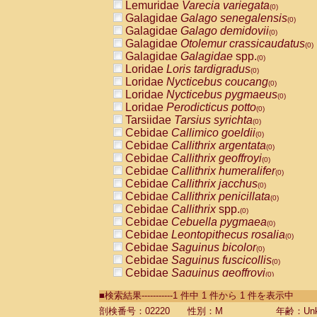
Lemuridae
Varecia variegata
(0)
Galagidae
Galago senegalensis
(0)
Galagidae
Galago demidovii
(0)
Galagidae
Otolemur crassicaudatus
(0)
Galagidae
Galagidae
spp.
(0)
Loridae
Loris tardigradus
(0)
Loridae
Nycticebus coucang
(0)
Loridae
Nycticebus pygmaeus
(0)
Loridae
Perodicticus potto
(0)
Tarsiidae
Tarsius syrichta
(0)
Cebidae
Callimico goeldii
(0)
Cebidae
Callithrix argentata
(0)
Cebidae
Callithrix geoffroyi
(0)
Cebidae
Callithrix humeralifer
(0)
Cebidae
Callithrix jacchus
(0)
Cebidae
Callithrix penicillata
(0)
Cebidae
Callithrix
spp.
(0)
Cebidae
Cebuella pygmaea
(0)
Cebidae
Leontopithecus rosalia
(0)
Cebidae
Saguinus bicolor
(0)
Cebidae
Saguinus fuscicollis
(0)
Cebidae
Saguinus geoffroyi
(0)
Cebidae
Saguinus imperator
(0)
■検索結果-----------1 件中 1 件から 1 件を表示中
Cebidae
Saguinus labiatus
(0)
Cebidae
Saguinus leucopus
剖検番号：02220
性別：M
年齢：Unk
(0)