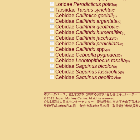
Pitheciidae
Callicebus cupreus
Loridae
Perodicticus potto
(0)
(0)
Pitheciidae
Callicebus donacophilus
Tarsiidae
Tarsius syrichta
(0
(0)
Pitheciidae
Callicebus moloch
Cebidae
Callimico goeldii
(0)
(0)
Pitheciidae
Callicebus torquatus
Cebidae
Callithrix argentata
(0)
(0)
Pitheciidae
Callicebus
spp.
Cebidae
Callithrix geoffroyi
(0)
(0)
Pitheciidae
Chiropotes satanas
Cebidae
Callithrix humeralifer
(0)
(0)
Pitheciidae
Pithecia monachus
Cebidae
Callithrix jacchus
(0)
(0)
Pitheciidae
Pithecia pithecia
Cebidae
Callithrix penicillata
(0)
(0)
Cercopithecidae
Cercocebus agilis
Cebidae
Callithrix
spp.
(0)
(0)
Cercopithecidae
Cercocebus galeritus
Cebidae
Cebuella pygmaea
(0)
Cercopithecidae
Cercocebus torquatu
Cebidae
Leontopithecus rosalia
(0)
Cercopithecidae
Cercocebus torquatus
Cebidae
Saguinus bicolor
(0)
Cercopithecidae
Cercocebus torquatu
Cebidae
Saguinus fuscicollis
(0)
Cercopithecidae
Cercocebus
hybrid
Cebidae
Saguinus geoffroyi
(0)
(0)
Cercopithecidae
Cercocebus
spp.
Cebidae
Saguinus imperator
(0)
(0)
Cercopithecidae
Lophocebus albigen
Cebidae
Saguinus labiatus
(0)
Cercopithecidae
Papio anubis
Cebidae
Saguinus leucopus
本データベース、並びに標本に関するお問い合わせはキュレーター・新宅勇太までお願い
(0)
(0)
© 2013 Japan Monkey Centre. All rights reserved.
Cercopithecidae
Papio cynocephalus
Cebidae
Saguinus midas
(
(0)
公益財団法人日本モンキーセンター 愛知県犬山市大字犬山字官林26番
Cercopithecidae
Papio hamadryas
Cebidae
Saguinus mystax
(0)
登録:平成19年5月31日 有効:令和4年5月30日 取扱責任者:綿貫宏
(0)
Cercopithecidae
Papio papio
Cebidae
Saguinus nigricollis
(0)
(0)
Cercopithecidae
Papio
spp.
Cebidae
Saguinus oedipus
(0)
(1)
Cercopithecidae
Mandrillus leucopha
Cebidae
Saguinus weddelli
(0)
Cercopithecidae
Mandrillus sphinx
Cebidae
Saguinus
spp.
(0)
(0)
Cercopithecidae
Theropithecus gelad
Cebidae
Aotus trivirgatus
(0)
Cercopithecidae
Macaca arctoides
Cebidae
Cebus albifrons
(0)
(0)