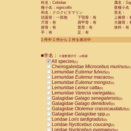
科名：Cebidae
Cebidae
Saguinus midas
属名：
Sa
(0)
種小名：
nigricollis
亜種小名
Cebidae
Saguinus mystax
(0)
和名：クロクビタマリン
英名：
Cebidae
Saguinus nigricollis
(1)
頭蓋骨：一部無
下顎骨：有
上腕骨：
Cebidae
Saguinus oedipus
(0)
尺骨：有
肩甲骨：有
大腿骨：
Cebidae
Saguinus weddelli
(0)
腓骨：有
寛骨：有
体幹：有
Cebidae
Saguinus
spp.
(0)
手：有
足：有
Cebidae
Aotus trivirgatus
(0)
Cebidae
Cebus albifrons
1 件中 1 件から 1 件を表示中
(0)
Cebidae
Cebus apella
(0)
Cebidae
Cebus capucinus
(0)
■学名：
Cebidae
Cebus nigrivittatus
※複数選択可・or検索
(0)
Cebidae
Cebus
spp.
All species
(0)
(1)
Cebidae
Saimiri boliviensis
Cheirogaleidae
Microcebus murinus
(0)
(0)
Cebidae
Saimiri sciureus
Lemuridae
Eulemur fulvus
(0)
(0)
Atelidae
Alouatta caraya
Lemuridae
Eulemur macaco
(0)
(0)
Atelidae
Alouatta fusca
Lemuridae
Eulemur mongoz
(0)
(0)
Atelidae
Alouatta seniculus
Lemuridae
Lemur catta
(0)
(0)
Atelidae
Alouatta
spp.
Lemuridae
Varecia variegata
(0)
(0)
Atelidae
Ateles belzebuth
Galagidae
Galago senegalensis
(0)
(0)
Atelidae
Ateles geoffroyi
Galagidae
Galago demidovii
(0)
(0)
Atelidae
Ateles paniscus
Galagidae
Otolemur crassicaudatus
(0)
(0)
Atelidae
Ateles
spp.
Galagidae
Galagidae
spp.
(0)
(0)
Atelidae
Lagothrix lagothricha
Loridae
Loris tardigradus
(0)
(0)
Atelidae
Lagothrix lagothricha cana
Loridae
Nycticebus coucang
(0)
(0)
Pitheciidae
Cacajao calvus rubicundu
Loridae
Nycticebus pygmaeus
(0)