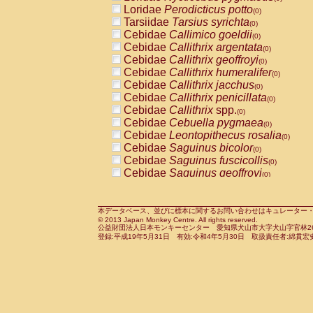
Pitheciidae
Callicebus cupreus
Loridae
Perodicticus potto
(0)
(0)
Pitheciidae
Callicebus donacophilus
Tarsiidae
Tarsius syrichta
(0
(0)
Pitheciidae
Callicebus moloch
Cebidae
Callimico goeldii
(0)
(0)
Pitheciidae
Callicebus torquatus
Cebidae
Callithrix argentata
(0)
(0)
Pitheciidae
Callicebus
spp.
Cebidae
Callithrix geoffroyi
(0)
(0)
Pitheciidae
Chiropotes satanas
Cebidae
Callithrix humeralifer
(0)
(0)
Pitheciidae
Pithecia monachus
Cebidae
Callithrix jacchus
(0)
(0)
Pitheciidae
Pithecia pithecia
Cebidae
Callithrix penicillata
(0)
(0)
Cercopithecidae
Cercocebus agilis
Cebidae
Callithrix
spp.
(0)
(0)
Cercopithecidae
Cercocebus galeritus
Cebidae
Cebuella pygmaea
(0)
Cercopithecidae
Cercocebus torquatu
Cebidae
Leontopithecus rosalia
(0)
Cercopithecidae
Cercocebus torquatus
Cebidae
Saguinus bicolor
(0)
Cercopithecidae
Cercocebus torquatu
Cebidae
Saguinus fuscicollis
(0)
Cercopithecidae
Cercocebus
hybrid
Cebidae
Saguinus geoffroyi
(0)
(0)
Cercopithecidae
Cercocebus
spp.
Cebidae
Saguinus imperator
(0)
(0)
Cercopithecidae
Lophocebus albigen
Cebidae
Saguinus labiatus
(0)
Cercopithecidae
Papio anubis
Cebidae
Saguinus leucopus
本データベース、並びに標本に関するお問い合わせはキュレーター・新宅勇太までお願い
(0)
(0)
© 2013 Japan Monkey Centre. All rights reserved.
Cercopithecidae
Papio cynocephalus
Cebidae
Saguinus midas
(
(0)
公益財団法人日本モンキーセンター 愛知県犬山市大字犬山字官林26番
Cercopithecidae
Papio hamadryas
Cebidae
Saguinus mystax
(0)
登録:平成19年5月31日 有効:令和4年5月30日 取扱責任者:綿貫宏
(0)
Cercopithecidae
Papio papio
Cebidae
Saguinus nigricollis
(0)
(1)
Cercopithecidae
Papio
spp.
Cebidae
Saguinus oedipus
(0)
(0)
Cercopithecidae
Mandrillus leucopha
Cebidae
Saguinus weddelli
(0)
Cercopithecidae
Mandrillus sphinx
Cebidae
Saguinus
spp.
(0)
(0)
Cercopithecidae
Theropithecus gelad
Cebidae
Aotus trivirgatus
(0)
Cercopithecidae
Macaca arctoides
Cebidae
Cebus albifrons
(0)
(0)