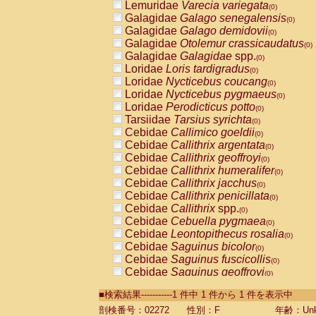
Lemuridae
Varecia variegata
(0)
Galagidae
Galago senegalensis
(0)
Galagidae
Galago demidovii
(0)
Galagidae
Otolemur crassicaudatus
(0)
Galagidae
Galagidae
spp.
(0)
Loridae
Loris tardigradus
(0)
Loridae
Nycticebus coucang
(0)
Loridae
Nycticebus pygmaeus
(0)
Loridae
Perodicticus potto
(0)
Tarsiidae
Tarsius syrichta
(0)
Cebidae
Callimico goeldii
(0)
Cebidae
Callithrix argentata
(0)
Cebidae
Callithrix geoffroyi
(0)
Cebidae
Callithrix humeralifer
(0)
Cebidae
Callithrix jacchus
(0)
Cebidae
Callithrix penicillata
(0)
Cebidae
Callithrix
spp.
(0)
Cebidae
Cebuella pygmaea
(0)
Cebidae
Leontopithecus rosalia
(0)
Cebidae
Saguinus bicolor
(0)
Cebidae
Saguinus fuscicollis
(0)
Cebidae
Saguinus geoffroyi
(0)
Cebidae
Saguinus imperator
(0)
■検索結果-----------1 件中 1 件から 1 件を表示中
Cebidae
Saguinus labiatus
(0)
Cebidae
Saguinus leucopus
剖検番号：02272
性別：F
年齢：Unk
(0)