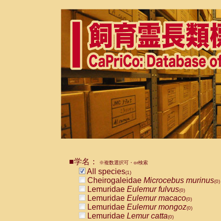
■学名：
※複数選択可・or検索
All species
(1)
Cheirogaleidae
Microcebus murinus
(0)
Lemuridae
Eulemur fulvus
(0)
Lemuridae
Eulemur macaco
(0)
Lemuridae
Eulemur mongoz
(0)
Lemuridae
Lemur catta
(0)