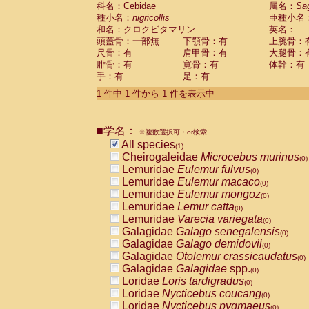
科名：Cebidae
Cebidae
Saguinus midas
属名：
Sa
(0)
種小名：
nigricollis
亜種小名
Cebidae
Saguinus mystax
(0)
和名：クロクビタマリン
英名：
Cebidae
Saguinus nigricollis
(1)
頭蓋骨：一部無
下顎骨：有
上腕骨：
Cebidae
Saguinus oedipus
(0)
尺骨：有
肩甲骨：有
大腿骨：
Cebidae
Saguinus weddelli
(0)
腓骨：有
寛骨：有
体幹：有
Cebidae
Saguinus
spp.
(0)
手：有
足：有
Cebidae
Aotus trivirgatus
(0)
Cebidae
Cebus albifrons
1 件中 1 件から 1 件を表示中
(0)
Cebidae
Cebus apella
(0)
Cebidae
Cebus capucinus
(0)
■学名：
Cebidae
Cebus nigrivittatus
※複数選択可・or検索
(0)
Cebidae
Cebus
spp.
All species
(0)
(1)
Cebidae
Saimiri boliviensis
Cheirogaleidae
Microcebus murinus
(0)
(0)
Cebidae
Saimiri sciureus
Lemuridae
Eulemur fulvus
(0)
(0)
Atelidae
Alouatta caraya
Lemuridae
Eulemur macaco
(0)
(0)
Atelidae
Alouatta fusca
Lemuridae
Eulemur mongoz
(0)
(0)
Atelidae
Alouatta seniculus
Lemuridae
Lemur catta
(0)
(0)
Atelidae
Alouatta
spp.
Lemuridae
Varecia variegata
(0)
(0)
Atelidae
Ateles belzebuth
Galagidae
Galago senegalensis
(0)
(0)
Atelidae
Ateles geoffroyi
Galagidae
Galago demidovii
(0)
(0)
Atelidae
Ateles paniscus
Galagidae
Otolemur crassicaudatus
(0)
(0)
Atelidae
Ateles
spp.
Galagidae
Galagidae
spp.
(0)
(0)
Atelidae
Lagothrix lagothricha
Loridae
Loris tardigradus
(0)
(0)
Atelidae
Lagothrix lagothricha cana
Loridae
Nycticebus coucang
(0)
(0)
Pitheciidae
Cacajao calvus rubicundu
Loridae
Nycticebus pygmaeus
(0)