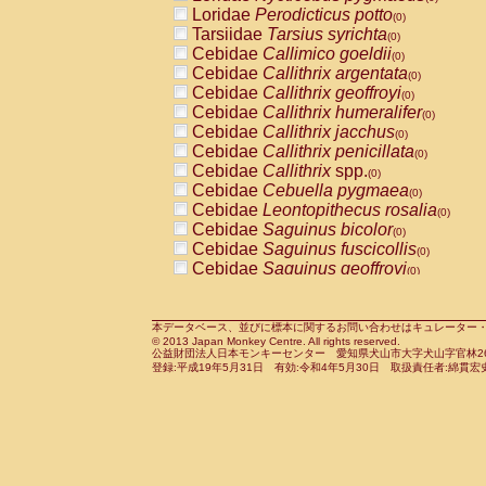
Pitheciidae
Callicebus cupreus
Loridae
Perodicticus potto
(0)
(0)
Pitheciidae
Callicebus donacophilus
Tarsiidae
Tarsius syrichta
(0
(0)
Pitheciidae
Callicebus moloch
Cebidae
Callimico goeldii
(0)
(0)
Pitheciidae
Callicebus torquatus
Cebidae
Callithrix argentata
(0)
(0)
Pitheciidae
Callicebus
spp.
Cebidae
Callithrix geoffroyi
(0)
(0)
Pitheciidae
Chiropotes satanas
Cebidae
Callithrix humeralifer
(0)
(0)
Pitheciidae
Pithecia monachus
Cebidae
Callithrix jacchus
(0)
(0)
Pitheciidae
Pithecia pithecia
Cebidae
Callithrix penicillata
(0)
(0)
Cercopithecidae
Cercocebus agilis
Cebidae
Callithrix
spp.
(0)
(0)
Cercopithecidae
Cercocebus galeritus
Cebidae
Cebuella pygmaea
(0)
Cercopithecidae
Cercocebus torquatu
Cebidae
Leontopithecus rosalia
(0)
Cercopithecidae
Cercocebus torquatus
Cebidae
Saguinus bicolor
(0)
Cercopithecidae
Cercocebus torquatu
Cebidae
Saguinus fuscicollis
(0)
Cercopithecidae
Cercocebus
hybrid
Cebidae
Saguinus geoffroyi
(0)
(0)
Cercopithecidae
Cercocebus
spp.
Cebidae
Saguinus imperator
(0)
(0)
Cercopithecidae
Lophocebus albigen
Cebidae
Saguinus labiatus
(0)
Cercopithecidae
Papio anubis
Cebidae
Saguinus leucopus
本データベース、並びに標本に関するお問い合わせはキュレーター・新宅勇太までお願い
(0)
(0)
© 2013 Japan Monkey Centre. All rights reserved.
Cercopithecidae
Papio cynocephalus
Cebidae
Saguinus midas
(
(0)
公益財団法人日本モンキーセンター 愛知県犬山市大字犬山字官林26番
Cercopithecidae
Papio hamadryas
Cebidae
Saguinus mystax
(0)
登録:平成19年5月31日 有効:令和4年5月30日 取扱責任者:綿貫宏
(0)
Cercopithecidae
Papio papio
Cebidae
Saguinus nigricollis
(0)
(1)
Cercopithecidae
Papio
spp.
Cebidae
Saguinus oedipus
(0)
(0)
Cercopithecidae
Mandrillus leucopha
Cebidae
Saguinus weddelli
(0)
Cercopithecidae
Mandrillus sphinx
Cebidae
Saguinus
spp.
(0)
(0)
Cercopithecidae
Theropithecus gelad
Cebidae
Aotus trivirgatus
(0)
Cercopithecidae
Macaca arctoides
Cebidae
Cebus albifrons
(0)
(0)