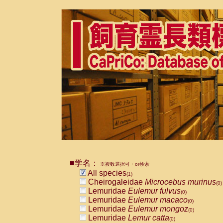
■学名：
※複数選択可・or検索
All species
(1)
Cheirogaleidae
Microcebus murinus
(0)
Lemuridae
Eulemur fulvus
(0)
Lemuridae
Eulemur macaco
(0)
Lemuridae
Eulemur mongoz
(0)
Lemuridae
Lemur catta
(0)