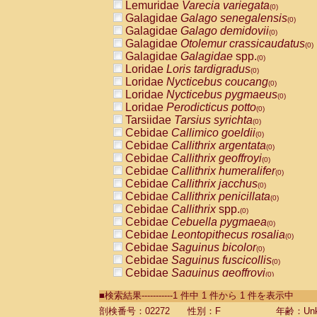
Lemuridae
Varecia variegata
(0)
Galagidae
Galago senegalensis
(0)
Galagidae
Galago demidovii
(0)
Galagidae
Otolemur crassicaudatus
(0)
Galagidae
Galagidae
spp.
(0)
Loridae
Loris tardigradus
(0)
Loridae
Nycticebus coucang
(0)
Loridae
Nycticebus pygmaeus
(0)
Loridae
Perodicticus potto
(0)
Tarsiidae
Tarsius syrichta
(0)
Cebidae
Callimico goeldii
(0)
Cebidae
Callithrix argentata
(0)
Cebidae
Callithrix geoffroyi
(0)
Cebidae
Callithrix humeralifer
(0)
Cebidae
Callithrix jacchus
(0)
Cebidae
Callithrix penicillata
(0)
Cebidae
Callithrix
spp.
(0)
Cebidae
Cebuella pygmaea
(0)
Cebidae
Leontopithecus rosalia
(0)
Cebidae
Saguinus bicolor
(0)
Cebidae
Saguinus fuscicollis
(0)
Cebidae
Saguinus geoffroyi
(0)
Cebidae
Saguinus imperator
(0)
■検索結果-----------1 件中 1 件から 1 件を表示中
Cebidae
Saguinus labiatus
(0)
Cebidae
Saguinus leucopus
剖検番号：02272
性別：F
年齢：Unk
(0)