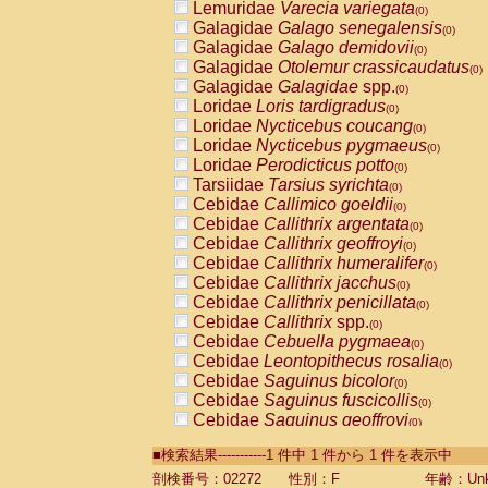
Lemuridae
Varecia variegata
(0)
Galagidae
Galago senegalensis
(0)
Galagidae
Galago demidovii
(0)
Galagidae
Otolemur crassicaudatus
(0)
Galagidae
Galagidae
spp.
(0)
Loridae
Loris tardigradus
(0)
Loridae
Nycticebus coucang
(0)
Loridae
Nycticebus pygmaeus
(0)
Loridae
Perodicticus potto
(0)
Tarsiidae
Tarsius syrichta
(0)
Cebidae
Callimico goeldii
(0)
Cebidae
Callithrix argentata
(0)
Cebidae
Callithrix geoffroyi
(0)
Cebidae
Callithrix humeralifer
(0)
Cebidae
Callithrix jacchus
(0)
Cebidae
Callithrix penicillata
(0)
Cebidae
Callithrix
spp.
(0)
Cebidae
Cebuella pygmaea
(0)
Cebidae
Leontopithecus rosalia
(0)
Cebidae
Saguinus bicolor
(0)
Cebidae
Saguinus fuscicollis
(0)
Cebidae
Saguinus geoffroyi
(0)
Cebidae
Saguinus imperator
(0)
■検索結果-----------1 件中 1 件から 1 件を表示中
Cebidae
Saguinus labiatus
(0)
Cebidae
Saguinus leucopus
剖検番号：02272
性別：F
年齢：Unk
(0)