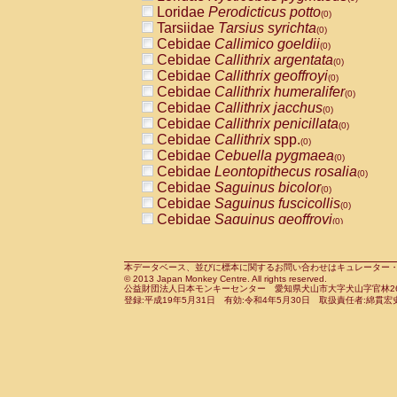
Pitheciidae
Callicebus cupreus
Loridae
Perodicticus potto
(0)
(0)
Pitheciidae
Callicebus donacophilus
Tarsiidae
Tarsius syrichta
(0
(0)
Pitheciidae
Callicebus moloch
Cebidae
Callimico goeldii
(0)
(0)
Pitheciidae
Callicebus torquatus
Cebidae
Callithrix argentata
(0)
(0)
Pitheciidae
Callicebus
spp.
Cebidae
Callithrix geoffroyi
(0)
(0)
Pitheciidae
Chiropotes satanas
Cebidae
Callithrix humeralifer
(0)
(0)
Pitheciidae
Pithecia monachus
Cebidae
Callithrix jacchus
(0)
(0)
Pitheciidae
Pithecia pithecia
Cebidae
Callithrix penicillata
(0)
(0)
Cercopithecidae
Cercocebus agilis
Cebidae
Callithrix
spp.
(0)
(0)
Cercopithecidae
Cercocebus galeritus
Cebidae
Cebuella pygmaea
(0)
Cercopithecidae
Cercocebus torquatu
Cebidae
Leontopithecus rosalia
(0)
Cercopithecidae
Cercocebus torquatus
Cebidae
Saguinus bicolor
(0)
Cercopithecidae
Cercocebus torquatu
Cebidae
Saguinus fuscicollis
(0)
Cercopithecidae
Cercocebus
hybrid
Cebidae
Saguinus geoffroyi
(0)
(0)
Cercopithecidae
Cercocebus
spp.
Cebidae
Saguinus imperator
(0)
(0)
Cercopithecidae
Lophocebus albigen
Cebidae
Saguinus labiatus
(0)
Cercopithecidae
Papio anubis
Cebidae
Saguinus leucopus
本データベース、並びに標本に関するお問い合わせはキュレーター・新宅勇太までお願い
(0)
(0)
© 2013 Japan Monkey Centre. All rights reserved.
Cercopithecidae
Papio cynocephalus
Cebidae
Saguinus midas
(
(0)
公益財団法人日本モンキーセンター 愛知県犬山市大字犬山字官林26番
Cercopithecidae
Papio hamadryas
Cebidae
Saguinus mystax
(0)
登録:平成19年5月31日 有効:令和4年5月30日 取扱責任者:綿貫宏
(0)
Cercopithecidae
Papio papio
Cebidae
Saguinus nigricollis
(0)
(1)
Cercopithecidae
Papio
spp.
Cebidae
Saguinus oedipus
(0)
(0)
Cercopithecidae
Mandrillus leucopha
Cebidae
Saguinus weddelli
(0)
Cercopithecidae
Mandrillus sphinx
Cebidae
Saguinus
spp.
(0)
(0)
Cercopithecidae
Theropithecus gelad
Cebidae
Aotus trivirgatus
(0)
Cercopithecidae
Macaca arctoides
Cebidae
Cebus albifrons
(0)
(0)