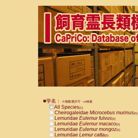
■学名：
※複数選択可・or検索
All Species
(1)
Cheirogaleidae
Microcebus murinus
(0)
Lemuridae
Eulemur fulvus
(0)
Lemuridae
Eulemur macaco
(0)
Lemuridae
Eulemur mongoz
(0)
Lemuridae
Lemur catta
(0)