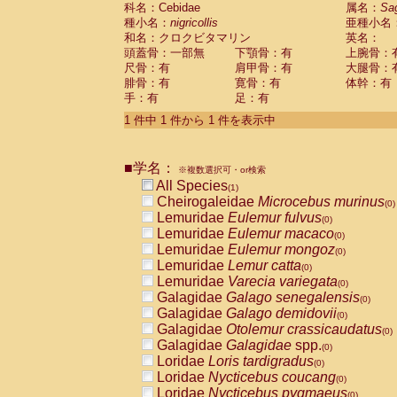
科名：Cebidae
Cebidae
Saguinus midas
属名：
Sa
(0)
種小名：
nigricollis
亜種小名
Cebidae
Saguinus mystax
(0)
和名：クロクビタマリン
英名：
Cebidae
Saguinus nigricollis
(1)
頭蓋骨：一部無
下顎骨：有
上腕骨：
Cebidae
Saguinus oedipus
(0)
尺骨：有
肩甲骨：有
大腿骨：
Cebidae
Saguinus weddelli
(0)
腓骨：有
寛骨：有
体幹：有
Cebidae
Saguinus
spp.
(0)
手：有
足：有
Cebidae
Aotus trivirgatus
(0)
Cebidae
Cebus albifrons
1 件中 1 件から 1 件を表示中
(0)
Cebidae
Cebus apella
(0)
Cebidae
Cebus capucinus
(0)
■学名：
Cebidae
Cebus nigrivittatus
※複数選択可・or検索
(0)
Cebidae
Cebus
spp.
All Species
(0)
(1)
Cebidae
Saimiri boliviensis
Cheirogaleidae
Microcebus murinus
(0)
(0)
Cebidae
Saimiri sciureus
Lemuridae
Eulemur fulvus
(0)
(0)
Atelidae
Alouatta caraya
Lemuridae
Eulemur macaco
(0)
(0)
Atelidae
Alouatta fusca
Lemuridae
Eulemur mongoz
(0)
(0)
Atelidae
Alouatta seniculus
Lemuridae
Lemur catta
(0)
(0)
Atelidae
Alouatta
spp.
Lemuridae
Varecia variegata
(0)
(0)
Atelidae
Ateles belzebuth
Galagidae
Galago senegalensis
(0)
(0)
Atelidae
Ateles geoffroyi
Galagidae
Galago demidovii
(0)
(0)
Atelidae
Ateles paniscus
Galagidae
Otolemur crassicaudatus
(0)
(0)
Atelidae
Ateles
spp.
Galagidae
Galagidae
spp.
(0)
(0)
Atelidae
Lagothrix lagothricha
Loridae
Loris tardigradus
(0)
(0)
Atelidae
Lagothrix lagothricha cana
Loridae
Nycticebus coucang
(0)
(0)
Pitheciidae
Cacajao calvus rubicundu
Loridae
Nycticebus pygmaeus
(0)