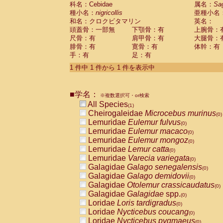
科名：Cebidae
Cebidae
Saguinus midas
属名：
Sa
(0)
種小名：
nigricollis
亜種小名
Cebidae
Saguinus mystax
(0)
和名：クロクビタマリン
英名：
Cebidae
Saguinus nigricollis
(1)
頭蓋骨：一部無
下顎骨：有
上腕骨：
Cebidae
Saguinus oedipus
(0)
尺骨：有
肩甲骨：有
大腿骨：
Cebidae
Saguinus weddelli
(0)
腓骨：有
寛骨：有
体幹：有
Cebidae
Saguinus
spp.
(0)
手：有
足：有
Cebidae
Aotus trivirgatus
(0)
Cebidae
Cebus albifrons
1 件中 1 件から 1 件を表示中
(0)
Cebidae
Cebus apella
(0)
Cebidae
Cebus capucinus
(0)
■学名：
Cebidae
Cebus nigrivittatus
※複数選択可・or検索
(0)
Cebidae
Cebus
spp.
All Species
(0)
(1)
Cebidae
Saimiri boliviensis
Cheirogaleidae
Microcebus murinus
(0)
(0)
Cebidae
Saimiri sciureus
Lemuridae
Eulemur fulvus
(0)
(0)
Atelidae
Alouatta caraya
Lemuridae
Eulemur macaco
(0)
(0)
Atelidae
Alouatta fusca
Lemuridae
Eulemur mongoz
(0)
(0)
Atelidae
Alouatta seniculus
Lemuridae
Lemur catta
(0)
(0)
Atelidae
Alouatta
spp.
Lemuridae
Varecia variegata
(0)
(0)
Atelidae
Ateles belzebuth
Galagidae
Galago senegalensis
(0)
(0)
Atelidae
Ateles geoffroyi
Galagidae
Galago demidovii
(0)
(0)
Atelidae
Ateles paniscus
Galagidae
Otolemur crassicaudatus
(0)
(0)
Atelidae
Ateles
spp.
Galagidae
Galagidae
spp.
(0)
(0)
Atelidae
Lagothrix lagothricha
Loridae
Loris tardigradus
(0)
(0)
Atelidae
Lagothrix lagothricha cana
Loridae
Nycticebus coucang
(0)
(0)
Pitheciidae
Cacajao calvus rubicundu
Loridae
Nycticebus pygmaeus
(0)