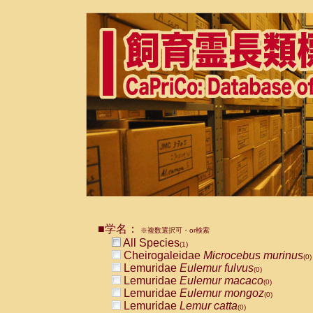
■学名：
※複数選択可・or検索
All Species
(1)
Cheirogaleidae
Microcebus murinus
(0)
Lemuridae
Eulemur fulvus
(0)
Lemuridae
Eulemur macaco
(0)
Lemuridae
Eulemur mongoz
(0)
Lemuridae
Lemur catta
(0)