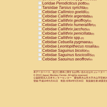
Pitheciidae
Callicebus cupreus
Loridae
Perodicticus potto
(0)
(0)
Pitheciidae
Callicebus donacophilus
Tarsiidae
Tarsius syrichta
(0
(0)
Pitheciidae
Callicebus moloch
Cebidae
Callimico goeldii
(0)
(0)
Pitheciidae
Callicebus torquatus
Cebidae
Callithrix argentata
(0)
(0)
Pitheciidae
Callicebus
spp.
Cebidae
Callithrix geoffroyi
(0)
(0)
Pitheciidae
Chiropotes satanas
Cebidae
Callithrix humeralifer
(0)
(0)
Pitheciidae
Pithecia monachus
Cebidae
Callithrix jacchus
(0)
(0)
Pitheciidae
Pithecia pithecia
Cebidae
Callithrix penicillata
(0)
(0)
Cercopithecidae
Cercocebus agilis
Cebidae
Callithrix
spp.
(0)
(0)
Cercopithecidae
Cercocebus galeritus
Cebidae
Cebuella pygmaea
(0)
Cercopithecidae
Cercocebus torquatu
Cebidae
Leontopithecus rosalia
(0)
Cercopithecidae
Cercocebus torquatus
Cebidae
Saguinus bicolor
(0)
Cercopithecidae
Cercocebus torquatu
Cebidae
Saguinus fuscicollis
(0)
Cercopithecidae
Cercocebus
hybrid
Cebidae
Saguinus geoffroyi
(0)
(0)
Cercopithecidae
Cercocebus
spp.
Cebidae
Saguinus imperator
(0)
(0)
Cercopithecidae
Lophocebus albigen
Cebidae
Saguinus labiatus
(0)
Cercopithecidae
Papio anubis
Cebidae
Saguinus leucopus
本データベース、並びに標本に関するお問い合わせはキュレーター・新宅勇太までお願い
(0)
(0)
© 2013 Japan Monkey Centre. All rights reserved.
Cercopithecidae
Papio cynocephalus
Cebidae
Saguinus midas
(
(0)
公益財団法人日本モンキーセンター 愛知県犬山市大字犬山字官林26番
Cercopithecidae
Papio hamadryas
Cebidae
Saguinus mystax
(0)
登録:平成19年5月31日 有効:令和4年5月30日 取扱責任者:綿貫宏
(0)
Cercopithecidae
Papio papio
Cebidae
Saguinus nigricollis
(0)
(1)
Cercopithecidae
Papio
spp.
Cebidae
Saguinus oedipus
(0)
(0)
Cercopithecidae
Mandrillus leucopha
Cebidae
Saguinus weddelli
(0)
Cercopithecidae
Mandrillus sphinx
Cebidae
Saguinus
spp.
(0)
(0)
Cercopithecidae
Theropithecus gelad
Cebidae
Aotus trivirgatus
(0)
Cercopithecidae
Macaca arctoides
Cebidae
Cebus albifrons
(0)
(0)