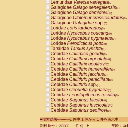
Lemuridae
Varecia variegata
(0)
Galagidae
Galago senegalensis
(0)
Galagidae
Galago demidovii
(0)
Galagidae
Otolemur crassicaudatus
(0)
Galagidae
Galagidae
spp.
(0)
Loridae
Loris tardigradus
(0)
Loridae
Nycticebus coucang
(0)
Loridae
Nycticebus pygmaeus
(0)
Loridae
Perodicticus potto
(0)
Tarsiidae
Tarsius syrichta
(0)
Cebidae
Callimico goeldii
(0)
Cebidae
Callithrix argentata
(0)
Cebidae
Callithrix geoffroyi
(0)
Cebidae
Callithrix humeralifer
(0)
Cebidae
Callithrix jacchus
(0)
Cebidae
Callithrix penicillata
(0)
Cebidae
Callithrix
spp.
(0)
Cebidae
Cebuella pygmaea
(0)
Cebidae
Leontopithecus rosalia
(0)
Cebidae
Saguinus bicolor
(0)
Cebidae
Saguinus fuscicollis
(0)
Cebidae
Saguinus geoffroyi
(0)
Cebidae
Saguinus imperator
(0)
■検索結果-----------1 件中 1 件から 1 件を表示中
Cebidae
Saguinus labiatus
(0)
Cebidae
Saguinus leucopus
剖検番号：02272
性別：F
年齢：Unk
(0)