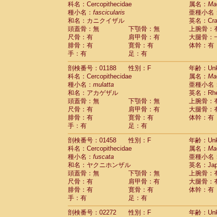
科名：Cercopithecidae
Cebidae
Saguinus midas
属名：
Ma
(0)
種小名：
fascicularis
亜種小名
Cebidae
Saguinus mystax
(0)
和名：カニクイザル
英名：Crab
Cebidae
Saguinus nigricollis
(1)
頭蓋骨：無
下顎骨：無
上腕骨：
Cebidae
Saguinus oedipus
(0)
尺骨：有
肩甲骨：有
大腿骨：
Cebidae
Saguinus weddelli
(0)
腓骨：有
寛骨：有
体幹：有
Cebidae
Saguinus
spp.
(0)
手：有
足：有
Cebidae
Aotus trivirgatus
(0)
Cebidae
Cebus albifrons
(0)
剖検番号：01188
性別：F
年齢：Unk
Cebidae
Cebus apella
科名：Cercopithecidae
(0)
属名：
Ma
Cebidae
Cebus capucinus
種小名：
mulatta
亜種小名
(0)
Cebidae
Cebus nigrivittatus
和名：アカゲザル
英名：Rhes
(0)
Cebidae
Cebus
spp.
頭蓋骨：無
下顎骨：無
上腕骨：
(0)
Cebidae
Saimiri boliviensis
尺骨：有
肩甲骨：有
大腿骨：
(0)
腓骨：有
Cebidae
Saimiri sciureus
寛骨：有
体幹：有
(0)
手：有
足：有
Atelidae
Alouatta caraya
(0)
Atelidae
Alouatta fusca
(0)
剖検番号：01458
性別：F
年齢：Unk
Atelidae
Alouatta seniculus
(0)
科名：Cercopithecidae
属名：
Ma
Atelidae
Alouatta
spp.
(0)
種小名：
fuscata
亜種小名
Atelidae
Ateles belzebuth
(0)
和名：ヤクニホンザル
英名：Japa
Atelidae
Ateles geoffroyi
(0)
頭蓋骨：無
下顎骨：無
上腕骨：
Atelidae
Ateles paniscus
(0)
尺骨：有
肩甲骨：有
大腿骨：
Atelidae
Ateles
spp.
腓骨：有
寛骨：有
(0)
体幹：有
Atelidae
Lagothrix lagothricha
手：有
足：有
(0)
Atelidae
Lagothrix lagothricha cana
(0)
剖検番号：02272
性別：F
年齢：Unk
Pitheciidae
Cacajao calvus rubicundu