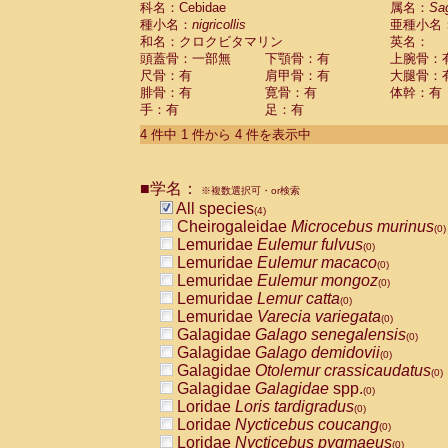
科名：Cebidae
属名：
Sa
Pitheciidae
Callicebus cupreus
(0)
種小名：
nigricollis
亜種小名
Pitheciidae
Callicebus donacophilus
(0
和名：クロクビタマリン
英名：
Pitheciidae
Callicebus moloch
(0)
頭蓋骨：一部無
下顎骨：有
上腕骨：
Pitheciidae
Callicebus torquatus
(0)
尺骨：有
肩甲骨：有
大腿骨：
Pitheciidae
Callicebus
spp.
(0)
腓骨：有
寛骨：有
体幹：有
Pitheciidae
Chiropotes satanas
(0)
手：有
足：有
Pitheciidae
Pithecia monachus
(0)
4 件中 1 件から 4 件を表示中
Pitheciidae
Pithecia pithecia
(0)
Cercopithecidae
Cercocebus agilis
(0)
Cercopithecidae
Cercocebus galeritus
■学名：
Cercopithecidae
Cercocebus torquatu
※複数選択可・or検索
All species
Cercopithecidae
Cercocebus torquatus
(4)
Cheirogaleidae
Microcebus murinus
Cercopithecidae
Cercocebus torquatu
(0)
Lemuridae
Eulemur fulvus
Cercopithecidae
Cercocebus
hybrid
(0)
(0)
Lemuridae
Eulemur macaco
Cercopithecidae
Cercocebus
spp.
(0)
(0)
Lemuridae
Eulemur mongoz
Cercopithecidae
Lophocebus albigen
(0)
Lemuridae
Lemur catta
Cercopithecidae
Papio anubis
(0)
(0)
Lemuridae
Varecia variegata
Cercopithecidae
Papio cynocephalus
(0)
(
Galagidae
Galago senegalensis
Cercopithecidae
Papio hamadryas
(0)
(0)
Galagidae
Galago demidovii
Cercopithecidae
Papio papio
(0)
(0)
Galagidae
Otolemur crassicaudatus
Cercopithecidae
Papio
spp.
(0)
(0)
Galagidae
Galagidae
spp.
Cercopithecidae
Mandrillus leucopha
(0)
Loridae
Loris tardigradus
Cercopithecidae
Mandrillus sphinx
(0)
(0)
Loridae
Nycticebus coucang
Cercopithecidae
Theropithecus gelad
(0)
Loridae
Nycticebus pygmaeus
Cercopithecidae
Macaca arctoides
(0)
(0)