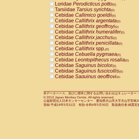
Loridae
Perodicticus potto
Cercopithecidae
Macaca assamensis
(0)
(
Tarsiidae
Tarsius syrichta
Cercopithecidae
Macaca brunnescen
(0)
Cebidae
Callimico goeldii
Cercopithecidae
Macaca cyclopis
(0)
(0)
Cebidae
Callithrix argentata
Cercopithecidae
Macaca fascicularis
(0)
(1
Cebidae
Callithrix geoffroyi
Cercopithecidae
Macaca fuscaca fusc
(0)
Cebidae
Callithrix humeralifer
Cercopithecidae
Macaca fuscata yaku
(0)
Cebidae
Callithrix jacchus
Cercopithecidae
Macaca fuscata
hybr
(0)
Cebidae
Callithrix penicillata
Cercopithecidae
Macaca maura
(0)
(0)
Cebidae
Callithrix
spp.
Cercopithecidae
Macaca mulatta
(0)
(1)
Cebidae
Cebuella pygmaea
Cercopithecidae
Macaca nemestrina
(0)
(0
Cebidae
Leontopithecus rosalia
Cercopithecidae
Macaca nigra
(0)
(0)
Cebidae
Saguinus bicolor
Cercopithecidae
Macaca radiata
(0)
(0)
Cebidae
Saguinus fuscicollis
Cercopithecidae
Macaca silenus
(0)
(0)
Cebidae
Saguinus geoffroyi
Cercopithecidae
Macaca sinica
(0)
(0)
Cebidae
Saguinus imperator
Cercopithecidae
Macaca sylvanus
(0)
(0)
Cebidae
Saguinus labiatus
Cercopithecidae
Macaca thibetana
(0)
(0)
Cebidae
Saguinus leucopus
Cercopithecidae
Macaca tonkeana
本データベース、並びに標本に関するお問い合わせはキュレーター・新宅勇太までお願い
(0)
(0)
© 2013 Japan Monkey Centre. All rights reserved.
Cebidae
Saguinus midas
Cercopithecidae
Macaca
hybrid
(0)
(0)
公益財団法人日本モンキーセンター 愛知県犬山市大字犬山字官林26番
Cebidae
Saguinus mystax
Cercopithecidae
Macaca
spp.
登録:平成19年5月31日 有効:令和4年5月30日 取扱責任者:綿貫宏
(0)
(0)
Cebidae
Saguinus nigricollis
Cercopithecidae
Allenopithecus nigrov
(1)
Cebidae
Saguinus oedipus
Cercopithecidae
Cercopithecus ascan
(0)
Cebidae
Saguinus weddelli
Cercopithecidae
Cercopithecus ascan
(0)
Cebidae
Saguinus
spp.
Cercopithecidae
Cercopithecus ceph
(0)
Cebidae
Aotus trivirgatus
Cercopithecidae
Cercopithecus diana
(0)
Cebidae
Cebus albifrons
Cercopithecidae
Cercopithecus hamly
(0)