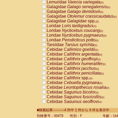
Lemuridae
Varecia variegata
(0)
Galagidae
Galago senegalensis
(0)
Galagidae
Galago demidovii
(0)
Galagidae
Otolemur crassicaudatus
(0)
Galagidae
Galagidae
spp.
(0)
Loridae
Loris tardigradus
(0)
Loridae
Nycticebus coucang
(0)
Loridae
Nycticebus pygmaeus
(0)
Loridae
Perodicticus potto
(0)
Tarsiidae
Tarsius syrichta
(0)
Cebidae
Callimico goeldii
(0)
Cebidae
Callithrix argentata
(0)
Cebidae
Callithrix geoffroyi
(0)
Cebidae
Callithrix humeralifer
(0)
Cebidae
Callithrix jacchus
(0)
Cebidae
Callithrix penicillata
(0)
Cebidae
Callithrix
spp.
(0)
Cebidae
Cebuella pygmaea
(0)
Cebidae
Leontopithecus rosalia
(0)
Cebidae
Saguinus bicolor
(0)
Cebidae
Saguinus fuscicollis
(0)
Cebidae
Saguinus geoffroyi
(0)
Cebidae
Saguinus imperator
(0)
■検索結果-----------4 件中 1 件から 4 件を表示中
Cebidae
Saguinus labiatus
(0)
Cebidae
Saguinus leucopus
剖検番号：00479
性別：F
年齢：Unk
(0)