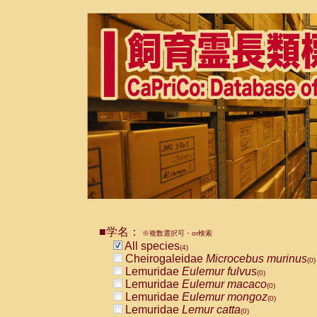
■学名：
※複数選択可・or検索
All species
(4)
Cheirogaleidae
Microcebus murinus
(0)
Lemuridae
Eulemur fulvus
(0)
Lemuridae
Eulemur macaco
(0)
Lemuridae
Eulemur mongoz
(0)
Lemuridae
Lemur catta
(0)