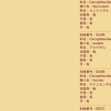
科名：Cercopithecida
Cebidae
Sa
種小名：
fascicularis
Cebidae
Sa
和名：カニクイザル
Cebidae
Sag
頭蓋骨：無
Cebidae
Sa
尺骨：有
Cebidae
Sag
腓骨：有
Cebidae
Sa
手：有
Cebidae
Aot
Cebidae
Ceb
剖検番号：01188
Cebidae
Ceb
科名：Cercopithecida
Cebidae
Ce
種小名：
mulatta
Cebidae
Ceb
和名：アカゲザル
Cebidae
Ce
頭蓋骨：無
Cebidae
Sai
尺骨：有
腓骨：有
Cebidae
Sai
手：有
Atelidae
Alo
Atelidae
Alo
剖検番号：01458
Atelidae
Alo
科名：Cercopithecida
Atelidae
Alo
種小名：
fuscata
Atelidae
Ate
和名：ヤクニホンザ
Atelidae
Ate
頭蓋骨：無
Atelidae
Ate
尺骨：有
Atelidae
Ate
腓骨：有
Atelidae
Lag
手：有
Atelidae
Lag
剖検番号：02272
Pitheciidae