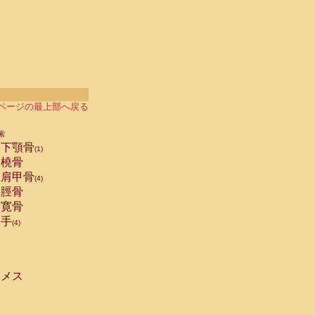
ページの最上部へ戻る
索
下顎骨
(1)
橈骨
肩甲骨
(4)
脛骨
寛骨
手
(4)
メス