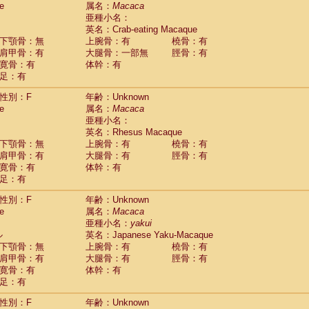
e
guinus midas
属名：
Macaca
(0)
亜種小名：
guinus mystax
(0)
英名：Crab-eating Macaque
uinus nigricollis
(1)
下顎骨：無
上腕骨：有
橈骨：有
guinus oedipus
(0)
肩甲骨：有
大腿骨：一部無
脛骨：有
uinus weddelli
(0)
寛骨：有
体幹：有
guinus
spp.
(0)
足：有
us trivirgatus
(0)
us albifrons
(0)
性別：F
年齢：Unknown
us apella
e
(0)
属名：
Macaca
bus capucinus
亜種小名：
(0)
us nigrivittatus
英名：Rhesus Macaque
(0)
bus
spp.
下顎骨：無
上腕骨：有
橈骨：有
(0)
miri boliviensis
肩甲骨：有
大腿骨：有
脛骨：有
(0)
miri sciureus
寛骨：有
体幹：有
(0)
足：有
uatta caraya
(0)
uatta fusca
(0)
性別：F
年齢：Unknown
uatta seniculus
(0)
e
属名：
Macaca
uatta
spp.
(0)
亜種小名：
yakui
les belzebuth
(0)
ル
英名：Japanese Yaku-Macaque
les geoffroyi
(0)
下顎骨：無
上腕骨：有
橈骨：有
les paniscus
(0)
肩甲骨：有
大腿骨：有
脛骨：有
les
spp.
寛骨：有
(0)
体幹：有
othrix lagothricha
足：有
(0)
othrix lagothricha cana
(0)
性別：F
年齢：Unknown
Cacajao calvus rubicundus
(0)