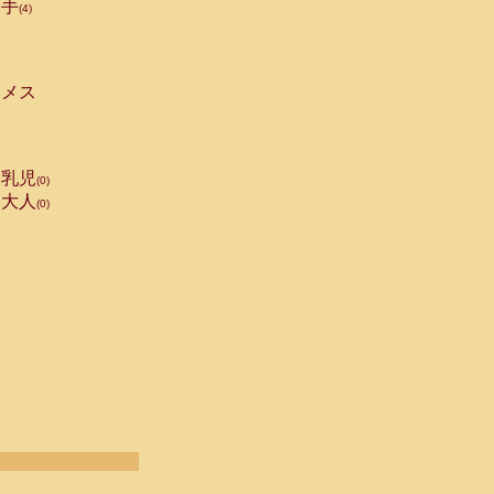
手
(4)
メス
乳児
(0)
大人
(0)