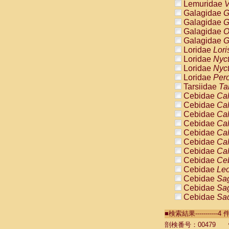
Lemuridae
V
Galagidae
G
Galagidae
G
Galagidae
O
Galagidae
G
Loridae
Lori
Loridae
Nyc
Loridae
Nyc
Loridae
Pero
Tarsiidae
Ta
Cebidae
Cal
Cebidae
Cal
Cebidae
Cal
Cebidae
Cal
Cebidae
Cal
Cebidae
Cal
Cebidae
Cal
Cebidae
Ce
Cebidae
Leo
Cebidae
Sag
Cebidae
Sag
Cebidae
Sag
Cebidae
Sag
■検索結果----------
Cebidae
Sag
Cebidae
Sa
剖検番号：00479