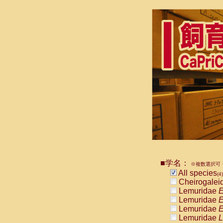
■学名：
※複数選択可・
All species
(4)
Cheirogalei
Lemuridae
E
Lemuridae
E
Lemuridae
E
Lemuridae
L