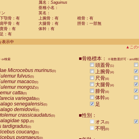
属名：
Saguinus
Callicebus cupreus
(0)
亜種小名：
Callicebus donacophilus
(0)
リン
英名：
Callicebus moloch
(0)
下顎骨：有
上腕骨：有
橈骨：有
Callicebus torquatus
(0)
肩甲骨：有
大腿骨：有
脛骨：一部無
Callicebus
spp.
(0)
寛骨：有
体幹：有
Chiropotes satanas
(0)
足：有
Pithecia monachus
(0)
件を表示中
Pithecia pithecia
(0)
▲この
idae
Cercocebus agilis
(0)
idae
Cercocebus galeritus chrysogaster
(0)
■骨格標本：
idae
Cercocebus torquatus atys
or検索
※複数選択可・and検
(0)
idae
Cercocebus torquatus lunulatus
頭蓋骨
(0)
(1)
dae
Microcebus murinus
idae
Cercocebus torquatus torquatus
上腕骨
(0)
(0)
(4)
ulemur fulvus
idae
Cercocebus
hybrid
(0)
(0)
尺骨
(4)
ulemur macaco
idae
Cercocebus
spp.
(0)
(0)
大腿骨
(4)
ulemur mongoz
idae
Lophocebus albigena
(0)
(0)
腓骨
emur catta
(4)
idae
Papio anubis
(0)
(0)
体幹
arecia variegata
idae
Papio cynocephalus
(4)
(0)
(0)
alago senegalensis
idae
Papio hamadryas
足
(0)
(0)
alago demidovii
idae
Papio papio
(0)
(0)
tolemur crassicaudatus
idae
Papio
spp.
■性別：
(0)
(0)
alagidae
spp.
idae
Mandrillus leucophaeus
オス
(0)
(0)
(0)
s tardigradus
idae
Mandrillus sphinx
(0)
(0)
不明
(0)
ticebus coucang
idae
Theropithecus gelada
(0)
(0)
ticebus pygmaeus
idae
Macaca arctoides
(0)
(0)