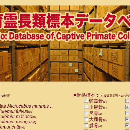
■骨格標本：
or検索
※複数選択可・and検
頭蓋骨
(1)
dae
Microcebus murinus
上腕骨
(0)
(4)
ulemur fulvus
(0)
尺骨
(4)
ulemur macaco
(0)
大腿骨
(4)
ulemur mongoz
(0)
腓骨
emur catta
(4)
(0)