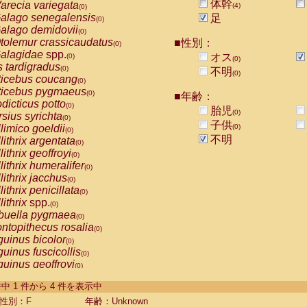
体幹
arecia variegata
(4)
(0)
alago senegalensis
足
(0)
alago demidovii
(0)
tolemur crassicaudatus
■性別：
(0)
alagidae
spp.
オス
(0)
(0)
s tardigradus
(0)
不明
(0)
ticebus coucang
(0)
ticebus pygmaeus
(0)
■年齢：
dicticus potto
(0)
胎児
(0)
rsius syrichta
(0)
子供
limico goeldii
(0)
(0)
不明
lithrix argentata
(0)
lithrix geoffroyi
(0)
lithrix humeralifer
(0)
lithrix jacchus
(0)
lithrix penicillata
(0)
lithrix
spp.
(0)
buella pygmaea
(0)
ntopithecus rosalia
(0)
uinus bicolor
(0)
uinus fuscicollis
(0)
uinus geoffroyi
(0)
uinus imperator
(0)
-4 件中 1 件から 4 件を表示中
uinus labiatus
(0)
guinus leucopus
性別：F
年齢：Unknown
(0)