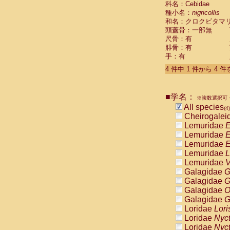
科名：Cebidae
Pitheciidae
種小名：
nigricollis
Pitheciidae
和名：クロクビタマ
Pitheciidae
頭蓋骨：一部無
Pitheciidae
尺骨：有
Pitheciidae
腓骨：有
Pitheciidae
手：有
Pitheciidae
4 件中 1 件から 4 
Pitheciidae
Cercopithec
Cercopithec
■学名：
Cercopithec
※複数選択可・
All species
Cercopithec
(4)
Cheirogalei
Cercopithec
Lemuridae
E
Cercopithec
Lemuridae
E
Cercopithec
Lemuridae
E
Cercopithec
Lemuridae
L
Cercopithec
Lemuridae
V
Cercopithec
Galagidae
G
Cercopithec
Galagidae
G
Cercopithec
Galagidae
O
Cercopithec
Galagidae
G
Cercopithec
Loridae
Lori
Cercopithec
Loridae
Nyc
Cercopithec
Loridae
Nyc
Cercopithec