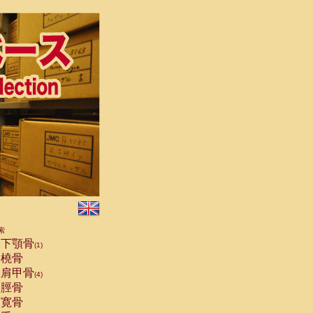
索
下顎骨
(1)
橈骨
肩甲骨
(4)
脛骨
寛骨