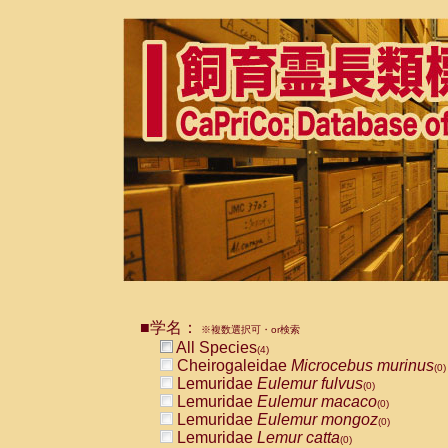
■学名：
※複数選択可・or検索
All Species
(4)
Cheirogaleidae
Microcebus murinus
(0)
Lemuridae
Eulemur fulvus
(0)
Lemuridae
Eulemur macaco
(0)
Lemuridae
Eulemur mongoz
(0)
Lemuridae
Lemur catta
(0)