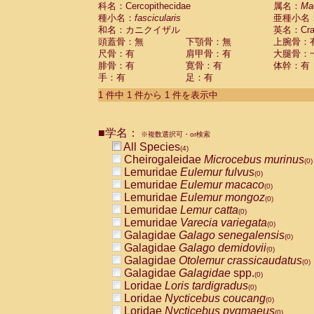
科名：Cercopithecidae
Cebidae
Saguinus midas
属名：
Ma
(0)
種小名：
fascicularis
亜種小名
Cebidae
Saguinus mystax
(0)
和名：カニクイザル
英名：Crab
Cebidae
Saguinus nigricollis
(1)
頭蓋骨：無
下顎骨：無
上腕骨：
Cebidae
Saguinus oedipus
(0)
尺骨：有
肩甲骨：有
大腿骨：
Cebidae
Saguinus weddelli
(0)
腓骨：有
寛骨：有
体幹：有
Cebidae
Saguinus
spp.
(0)
手：有
足：有
Cebidae
Aotus trivirgatus
(0)
Cebidae
Cebus albifrons
1 件中 1 件から 1 件を表示中
(0)
Cebidae
Cebus apella
(0)
Cebidae
Cebus capucinus
(0)
■学名：
Cebidae
Cebus nigrivittatus
※複数選択可・or検索
(0)
Cebidae
Cebus
spp.
All Species
(0)
(4)
Cebidae
Saimiri boliviensis
Cheirogaleidae
Microcebus murinus
(0)
(0)
Cebidae
Saimiri sciureus
Lemuridae
Eulemur fulvus
(0)
(0)
Atelidae
Alouatta caraya
Lemuridae
Eulemur macaco
(0)
(0)
Atelidae
Alouatta fusca
Lemuridae
Eulemur mongoz
(0)
(0)
Atelidae
Alouatta seniculus
Lemuridae
Lemur catta
(0)
(0)
Atelidae
Alouatta
spp.
Lemuridae
Varecia variegata
(0)
(0)
Atelidae
Ateles belzebuth
Galagidae
Galago senegalensis
(0)
(0)
Atelidae
Ateles geoffroyi
Galagidae
Galago demidovii
(0)
(0)
Atelidae
Ateles paniscus
Galagidae
Otolemur crassicaudatus
(0)
(0)
Atelidae
Ateles
spp.
Galagidae
Galagidae
spp.
(0)
(0)
Atelidae
Lagothrix lagothricha
Loridae
Loris tardigradus
(0)
(0)
Atelidae
Lagothrix lagothricha cana
Loridae
Nycticebus coucang
(0)
(0)
Pitheciidae
Cacajao calvus rubicundu
Loridae
Nycticebus pygmaeus
(0)