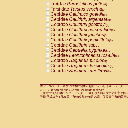
Pitheciidae
Callicebus cupreus
Loridae
Perodicticus potto
(0)
(0)
Pitheciidae
Callicebus donacophilus
Tarsiidae
Tarsius syrichta
(0
(0)
Pitheciidae
Callicebus moloch
Cebidae
Callimico goeldii
(0)
(0)
Pitheciidae
Callicebus torquatus
Cebidae
Callithrix argentata
(0)
(0)
Pitheciidae
Callicebus
spp.
Cebidae
Callithrix geoffroyi
(0)
(0)
Pitheciidae
Chiropotes satanas
Cebidae
Callithrix humeralifer
(0)
(0)
Pitheciidae
Pithecia monachus
Cebidae
Callithrix jacchus
(0)
(0)
Pitheciidae
Pithecia pithecia
Cebidae
Callithrix penicillata
(0)
(0)
Cercopithecidae
Cercocebus agilis
Cebidae
Callithrix
spp.
(0)
(0)
Cercopithecidae
Cercocebus galeritus
Cebidae
Cebuella pygmaea
(0)
Cercopithecidae
Cercocebus torquatu
Cebidae
Leontopithecus rosalia
(0)
Cercopithecidae
Cercocebus torquatus
Cebidae
Saguinus bicolor
(0)
Cercopithecidae
Cercocebus torquatu
Cebidae
Saguinus fuscicollis
(0)
Cercopithecidae
Cercocebus
hybrid
Cebidae
Saguinus geoffroyi
(0)
(0)
Cercopithecidae
Cercocebus
spp.
Cebidae
Saguinus imperator
(0)
(0)
Cercopithecidae
Lophocebus albigen
Cebidae
Saguinus labiatus
(0)
Cercopithecidae
Papio anubis
Cebidae
Saguinus leucopus
本データベース、並びに標本に関するお問い合わせはキュレーター・新宅勇太までお願い
(0)
(0)
© 2013 Japan Monkey Centre. All rights reserved.
Cercopithecidae
Papio cynocephalus
Cebidae
Saguinus midas
(
(0)
公益財団法人日本モンキーセンター 愛知県犬山市大字犬山字官林26番
Cercopithecidae
Papio hamadryas
Cebidae
Saguinus mystax
(0)
登録:平成19年5月31日 有効:令和4年5月30日 取扱責任者:綿貫宏
(0)
Cercopithecidae
Papio papio
Cebidae
Saguinus nigricollis
(0)
(1)
Cercopithecidae
Papio
spp.
Cebidae
Saguinus oedipus
(0)
(0)
Cercopithecidae
Mandrillus leucopha
Cebidae
Saguinus weddelli
(0)
Cercopithecidae
Mandrillus sphinx
Cebidae
Saguinus
spp.
(0)
(0)
Cercopithecidae
Theropithecus gelad
Cebidae
Aotus trivirgatus
(0)
Cercopithecidae
Macaca arctoides
Cebidae
Cebus albifrons
(0)
(0)