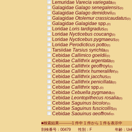
Lemuridae
Varecia variegata
(0)
Galagidae
Galago senegalensis
(0)
Galagidae
Galago demidovii
(0)
Galagidae
Otolemur crassicaudatus
(0)
Galagidae
Galagidae
spp.
(0)
Loridae
Loris tardigradus
(0)
Loridae
Nycticebus coucang
(0)
Loridae
Nycticebus pygmaeus
(0)
Loridae
Perodicticus potto
(0)
Tarsiidae
Tarsius syrichta
(0)
Cebidae
Callimico goeldii
(0)
Cebidae
Callithrix argentata
(0)
Cebidae
Callithrix geoffroyi
(0)
Cebidae
Callithrix humeralifer
(0)
Cebidae
Callithrix jacchus
(0)
Cebidae
Callithrix penicillata
(0)
Cebidae
Callithrix
spp.
(0)
Cebidae
Cebuella pygmaea
(0)
Cebidae
Leontopithecus rosalia
(0)
Cebidae
Saguinus bicolor
(0)
Cebidae
Saguinus fuscicollis
(0)
Cebidae
Saguinus geoffroyi
(0)
Cebidae
Saguinus imperator
(0)
■検索結果-----------1 件中 1 件から 1 件を表示中
Cebidae
Saguinus labiatus
(0)
Cebidae
Saguinus leucopus
剖検番号：00479
性別：F
年齢：Unk
(0)