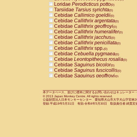
Pitheciidae
Callicebus cupreus
Loridae
Perodicticus potto
(0)
(0)
Pitheciidae
Callicebus donacophilus
Tarsiidae
Tarsius syrichta
(0
(0)
Pitheciidae
Callicebus moloch
Cebidae
Callimico goeldii
(0)
(0)
Pitheciidae
Callicebus torquatus
Cebidae
Callithrix argentata
(0)
(0)
Pitheciidae
Callicebus
spp.
Cebidae
Callithrix geoffroyi
(0)
(0)
Pitheciidae
Chiropotes satanas
Cebidae
Callithrix humeralifer
(0)
(0)
Pitheciidae
Pithecia monachus
Cebidae
Callithrix jacchus
(0)
(0)
Pitheciidae
Pithecia pithecia
Cebidae
Callithrix penicillata
(0)
(0)
Cercopithecidae
Cercocebus agilis
Cebidae
Callithrix
spp.
(0)
(0)
Cercopithecidae
Cercocebus galeritus
Cebidae
Cebuella pygmaea
(0)
Cercopithecidae
Cercocebus torquatu
Cebidae
Leontopithecus rosalia
(0)
Cercopithecidae
Cercocebus torquatus
Cebidae
Saguinus bicolor
(0)
Cercopithecidae
Cercocebus torquatu
Cebidae
Saguinus fuscicollis
(0)
Cercopithecidae
Cercocebus
hybrid
Cebidae
Saguinus geoffroyi
(0)
(0)
Cercopithecidae
Cercocebus
spp.
Cebidae
Saguinus imperator
(0)
(0)
Cercopithecidae
Lophocebus albigen
Cebidae
Saguinus labiatus
(0)
Cercopithecidae
Papio anubis
Cebidae
Saguinus leucopus
本データベース、並びに標本に関するお問い合わせはキュレーター・新宅勇太までお願い
(0)
(0)
© 2013 Japan Monkey Centre. All rights reserved.
Cercopithecidae
Papio cynocephalus
Cebidae
Saguinus midas
(
(0)
公益財団法人日本モンキーセンター 愛知県犬山市大字犬山字官林26番
Cercopithecidae
Papio hamadryas
Cebidae
Saguinus mystax
(0)
登録:平成19年5月31日 有効:令和4年5月30日 取扱責任者:綿貫宏
(0)
Cercopithecidae
Papio papio
Cebidae
Saguinus nigricollis
(0)
(1)
Cercopithecidae
Papio
spp.
Cebidae
Saguinus oedipus
(0)
(0)
Cercopithecidae
Mandrillus leucopha
Cebidae
Saguinus weddelli
(0)
Cercopithecidae
Mandrillus sphinx
Cebidae
Saguinus
spp.
(0)
(0)
Cercopithecidae
Theropithecus gelad
Cebidae
Aotus trivirgatus
(0)
Cercopithecidae
Macaca arctoides
Cebidae
Cebus albifrons
(0)
(0)