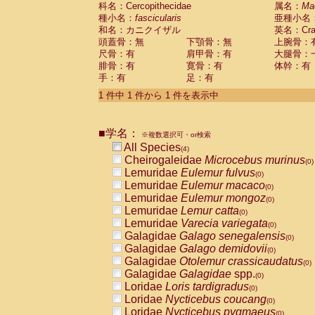
科名：Cercopithecidae
Cebidae
Saguinus midas
属名：
Ma
(0)
種小名：
fascicularis
亜種小名
Cebidae
Saguinus mystax
(0)
和名：カニクイザル
英名：Crab
Cebidae
Saguinus nigricollis
(1)
頭蓋骨：無
下顎骨：無
上腕骨：
Cebidae
Saguinus oedipus
(0)
尺骨：有
肩甲骨：有
大腿骨：
Cebidae
Saguinus weddelli
(0)
腓骨：有
寛骨：有
体幹：有
Cebidae
Saguinus
spp.
(0)
手：有
足：有
Cebidae
Aotus trivirgatus
(0)
Cebidae
Cebus albifrons
1 件中 1 件から 1 件を表示中
(0)
Cebidae
Cebus apella
(0)
Cebidae
Cebus capucinus
(0)
■学名：
Cebidae
Cebus nigrivittatus
※複数選択可・or検索
(0)
Cebidae
Cebus
spp.
All Species
(0)
(4)
Cebidae
Saimiri boliviensis
Cheirogaleidae
Microcebus murinus
(0)
(0)
Cebidae
Saimiri sciureus
Lemuridae
Eulemur fulvus
(0)
(0)
Atelidae
Alouatta caraya
Lemuridae
Eulemur macaco
(0)
(0)
Atelidae
Alouatta fusca
Lemuridae
Eulemur mongoz
(0)
(0)
Atelidae
Alouatta seniculus
Lemuridae
Lemur catta
(0)
(0)
Atelidae
Alouatta
spp.
Lemuridae
Varecia variegata
(0)
(0)
Atelidae
Ateles belzebuth
Galagidae
Galago senegalensis
(0)
(0)
Atelidae
Ateles geoffroyi
Galagidae
Galago demidovii
(0)
(0)
Atelidae
Ateles paniscus
Galagidae
Otolemur crassicaudatus
(0)
(0)
Atelidae
Ateles
spp.
Galagidae
Galagidae
spp.
(0)
(0)
Atelidae
Lagothrix lagothricha
Loridae
Loris tardigradus
(0)
(0)
Atelidae
Lagothrix lagothricha cana
Loridae
Nycticebus coucang
(0)
(0)
Pitheciidae
Cacajao calvus rubicundu
Loridae
Nycticebus pygmaeus
(0)