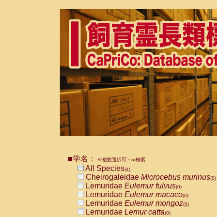
■学名：
※複数選択可・or検索
All Species
(4)
Cheirogaleidae
Microcebus murinus
(0)
Lemuridae
Eulemur fulvus
(0)
Lemuridae
Eulemur macaco
(0)
Lemuridae
Eulemur mongoz
(0)
Lemuridae
Lemur catta
(0)