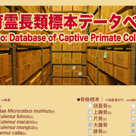
■骨格標本：
or検索
※複数選択可・and検
頭蓋骨
)
(0)
dae
Microcebus murinus
上腕骨
(0)
(2)
ulemur fulvus
(0)
尺骨
(2)
ulemur macaco
(0)
大腿骨
ulemur mongoz
(0)
腓骨
emur catta
(2)
(0)