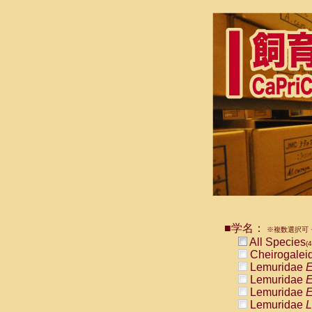
■学名：
※複数選択可・
All Species
(4
Cheirogalei
Lemuridae
E
Lemuridae
E
Lemuridae
E
Lemuridae
L