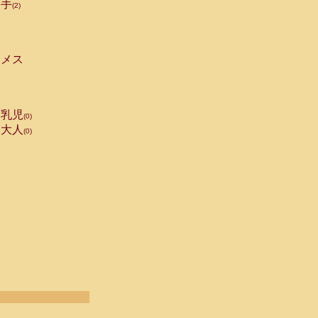
手
(2)
メス
乳児
(0)
大人
(0)