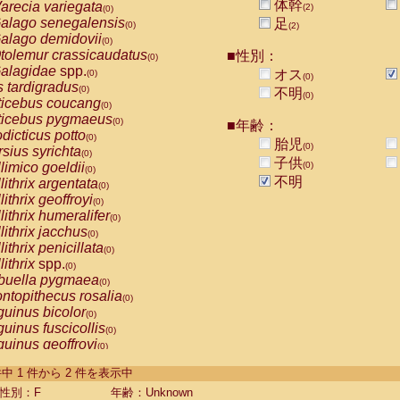
体幹
arecia variegata
(2)
(0)
alago senegalensis
足
(0)
(2)
alago demidovii
(0)
tolemur crassicaudatus
■性別：
(0)
alagidae
spp.
オス
(0)
(0)
s tardigradus
(0)
不明
(0)
ticebus coucang
(0)
ticebus pygmaeus
(0)
■年齢：
dicticus potto
(0)
胎児
(0)
rsius syrichta
(0)
子供
limico goeldii
(0)
(0)
不明
lithrix argentata
(0)
lithrix geoffroyi
(0)
lithrix humeralifer
(0)
lithrix jacchus
(0)
lithrix penicillata
(0)
lithrix
spp.
(0)
buella pygmaea
(0)
ntopithecus rosalia
(0)
uinus bicolor
(0)
uinus fuscicollis
(0)
uinus geoffroyi
(0)
uinus imperator
(0)
-2 件中 1 件から 2 件を表示中
uinus labiatus
(0)
guinus leucopus
性別：F
年齢：Unknown
(0)