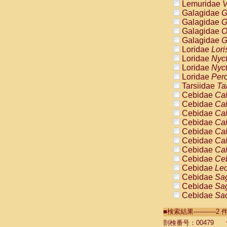
Lemuridae
V
Galagidae
G
Galagidae
G
Galagidae
O
Galagidae
G
Loridae
Lori
Loridae
Nyc
Loridae
Nyc
Loridae
Pero
Tarsiidae
Ta
Cebidae
Cal
Cebidae
Cal
Cebidae
Cal
Cebidae
Cal
Cebidae
Cal
Cebidae
Cal
Cebidae
Cal
Cebidae
Ce
Cebidae
Leo
Cebidae
Sag
Cebidae
Sag
Cebidae
Sag
Cebidae
Sag
■検索結果----------
Cebidae
Sag
Cebidae
Sa
剖検番号：00479