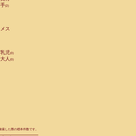
手
(2)
メス
乳児
(0)
大人
(0)
て検索した際の標本件数です。