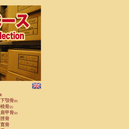
索
下顎骨
(0)
橈骨
(2)
肩甲骨
(2)
脛骨
寛骨