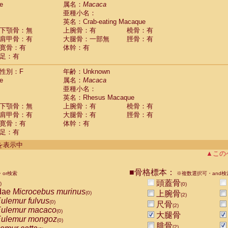
e
guinus midas
属名：
Macaca
(0)
亜種小名：
guinus mystax
(0)
英名：Crab-eating Macaque
uinus nigricollis
(1)
下顎骨：無
上腕骨：有
橈骨：有
guinus oedipus
(0)
肩甲骨：有
大腿骨：一部無
脛骨：有
uinus weddelli
(0)
寛骨：有
体幹：有
guinus
spp.
(0)
足：有
us trivirgatus
(0)
us albifrons
(0)
性別：F
年齢：Unknown
us apella
e
(0)
属名：
Macaca
bus capucinus
亜種小名：
(0)
us nigrivittatus
英名：Rhesus Macaque
(0)
bus
spp.
下顎骨：無
上腕骨：有
橈骨：有
(0)
miri boliviensis
肩甲骨：有
大腿骨：有
脛骨：有
(0)
miri sciureus
寛骨：有
体幹：有
(0)
足：有
uatta caraya
(0)
uatta fusca
(0)
件を表示中
uatta seniculus
(0)
▲この
uatta
spp.
(0)
les belzebuth
(0)
■骨格標本：
or検索
※複数選択可・and検
les geoffroyi
(0)
頭蓋骨
)
(0)
les paniscus
(0)
dae
Microcebus murinus
上腕骨
(0)
(2)
les
spp.
(0)
ulemur fulvus
(0)
尺骨
othrix lagothricha
(2)
(0)
ulemur macaco
(0)
大腿骨
othrix lagothricha cana
(0)
ulemur mongoz
(0)
Cacajao calvus rubicundus
腓骨
(0)
(2)