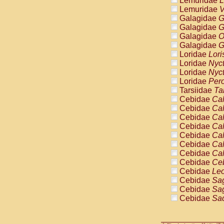
Lemuridae
L
Pitheciidae
Lemuridae
V
Pitheciidae
Galagidae
G
Pitheciidae
Galagidae
G
Pitheciidae
Galagidae
O
Pitheciidae
Galagidae
G
Pitheciidae
Loridae
Lori
Pitheciidae
Loridae
Nyc
Pitheciidae
Loridae
Nyc
Cercopithec
Loridae
Pero
Cercopithec
Tarsiidae
Ta
Cercopithec
Cebidae
Cal
Cercopithec
Cebidae
Cal
Cercopithec
Cebidae
Cal
Cercopithec
Cebidae
Cal
Cercopithec
Cebidae
Cal
Cercopithec
Cebidae
Cal
Cercopithec
Cebidae
Cal
Cercopithec
Cebidae
Ce
Cercopithec
Cebidae
Leo
Cercopithec
Cebidae
Sag
Cercopithec
Cebidae
Sag
Cercopithec
Cebidae
Sag
Cercopithec
Cebidae
Sag
Cercopithec
Cebidae
Sag
Cercopithec