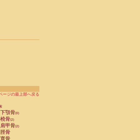
ページの最上部へ戻る
索
下顎骨
(0)
橈骨
(2)
肩甲骨
(2)
脛骨
寛骨