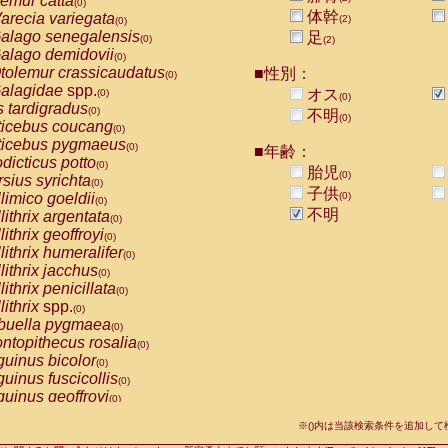
emur catta
(0)
Callicebus cupreus
(0)
体幹
arecia variegata
(2)
(0)
Callicebus donacophilus
(0)
alago senegalensis
足
(0)
(2)
Callicebus moloch
(0)
alago demidovii
(0)
Callicebus torquatus
(0)
tolemur crassicaudatus
■性別：
(0)
Callicebus
spp.
(0)
alagidae
spp.
オス
(0)
(0)
Chiropotes satanas
(0)
s tardigradus
(0)
不明
Pithecia monachus
(0)
(0)
ticebus coucang
(0)
Pithecia pithecia
(0)
ticebus pygmaeus
(0)
■年齢：
idae
Cercocebus agilis
(0)
dicticus potto
(0)
胎児
idae
Cercocebus galeritus chrysogaster
(0)
(0)
rsius syrichta
(0)
idae
Cercocebus torquatus atys
子供
(0)
limico goeldii
(0)
(0)
idae
Cercocebus torquatus lunulatus
(0)
不明
lithrix argentata
(0)
idae
Cercocebus torquatus torquatus
(0)
lithrix geoffroyi
(0)
idae
Cercocebus
hybrid
(0)
lithrix humeralifer
(0)
idae
Cercocebus
spp.
(0)
lithrix jacchus
(0)
idae
Lophocebus albigena
(0)
lithrix penicillata
(0)
idae
Papio anubis
(0)
lithrix
spp.
(0)
idae
Papio cynocephalus
(0)
buella pygmaea
(0)
idae
Papio hamadryas
(0)
ntopithecus rosalia
(0)
idae
Papio papio
(0)
uinus bicolor
(0)
idae
Papio
spp.
(0)
uinus fuscicollis
(0)
idae
Mandrillus leucophaeus
(0)
uinus geoffroyi
(0)
idae
Mandrillus sphinx
(0)
uinus imperator
(0)
idae
Theropithecus gelada
※()内は当該検索条件を追加し
(0)
uinus labiatus
(0)
idae
Macaca arctoides
(0)