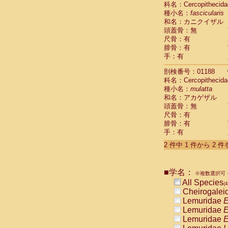
科名：Cercopithecida
Cebidae
Sa
種小名：
fascicularis
Cebidae
Sa
和名：カニクイザル
Cebidae
Sag
頭蓋骨：無
Cebidae
Sa
尺骨：有
Cebidae
Sag
腓骨：有
Cebidae
Sa
手：有
Cebidae
Aot
Cebidae
Ceb
剖検番号：01188
Cebidae
Ceb
科名：Cercopithecida
Cebidae
Ce
種小名：
mulatta
Cebidae
Ceb
和名：アカゲザル
Cebidae
Ce
頭蓋骨：無
Cebidae
Sai
尺骨：有
腓骨：有
Cebidae
Sai
手：有
Atelidae
Alo
Atelidae
Alo
2 件中 1 件から 2 
Atelidae
Alo
Atelidae
Alo
Atelidae
Ate
■学名：
※複数選択可・
Atelidae
Ate
All Species
(4
Atelidae
Ate
Cheirogalei
Atelidae
Ate
Lemuridae
E
Atelidae
Lag
Lemuridae
E
Atelidae
Lag
Lemuridae
E
Pitheciidae