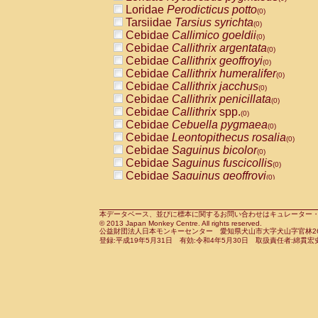
Pitheciidae
Callicebus cupreus
Loridae
Perodicticus potto
(0)
(0)
Pitheciidae
Callicebus donacophilus
Tarsiidae
Tarsius syrichta
(0
(0)
Pitheciidae
Callicebus moloch
Cebidae
Callimico goeldii
(0)
(0)
Pitheciidae
Callicebus torquatus
Cebidae
Callithrix argentata
(0)
(0)
Pitheciidae
Callicebus
spp.
Cebidae
Callithrix geoffroyi
(0)
(0)
Pitheciidae
Chiropotes satanas
Cebidae
Callithrix humeralifer
(0)
(0)
Pitheciidae
Pithecia monachus
Cebidae
Callithrix jacchus
(0)
(0)
Pitheciidae
Pithecia pithecia
Cebidae
Callithrix penicillata
(0)
(0)
Cercopithecidae
Cercocebus agilis
Cebidae
Callithrix
spp.
(0)
(0)
Cercopithecidae
Cercocebus galeritus
Cebidae
Cebuella pygmaea
(0)
Cercopithecidae
Cercocebus torquatu
Cebidae
Leontopithecus rosalia
(0)
Cercopithecidae
Cercocebus torquatus
Cebidae
Saguinus bicolor
(0)
Cercopithecidae
Cercocebus torquatu
Cebidae
Saguinus fuscicollis
(0)
Cercopithecidae
Cercocebus
hybrid
Cebidae
Saguinus geoffroyi
(0)
(0)
Cercopithecidae
Cercocebus
spp.
Cebidae
Saguinus imperator
(0)
(0)
Cercopithecidae
Lophocebus albigen
Cebidae
Saguinus labiatus
(0)
Cercopithecidae
Papio anubis
Cebidae
Saguinus leucopus
本データベース、並びに標本に関するお問い合わせはキュレーター・新宅勇太までお願い
(0)
(0)
© 2013 Japan Monkey Centre. All rights reserved.
Cercopithecidae
Papio cynocephalus
Cebidae
Saguinus midas
(
(0)
公益財団法人日本モンキーセンター 愛知県犬山市大字犬山字官林26番
Cercopithecidae
Papio hamadryas
Cebidae
Saguinus mystax
(0)
登録:平成19年5月31日 有効:令和4年5月30日 取扱責任者:綿貫宏
(0)
Cercopithecidae
Papio papio
Cebidae
Saguinus nigricollis
(0)
(1)
Cercopithecidae
Papio
spp.
Cebidae
Saguinus oedipus
(0)
(0)
Cercopithecidae
Mandrillus leucopha
Cebidae
Saguinus weddelli
(0)
Cercopithecidae
Mandrillus sphinx
Cebidae
Saguinus
spp.
(0)
(0)
Cercopithecidae
Theropithecus gelad
Cebidae
Aotus trivirgatus
(0)
Cercopithecidae
Macaca arctoides
Cebidae
Cebus albifrons
(0)
(0)