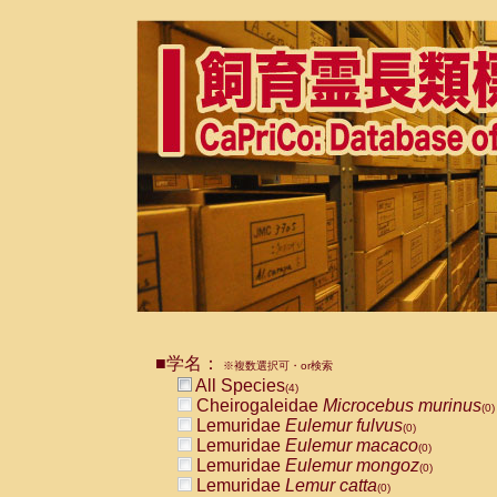
■学名：
※複数選択可・or検索
All Species
(4)
Cheirogaleidae
Microcebus murinus
(0)
Lemuridae
Eulemur fulvus
(0)
Lemuridae
Eulemur macaco
(0)
Lemuridae
Eulemur mongoz
(0)
Lemuridae
Lemur catta
(0)