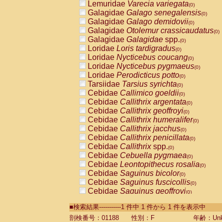
Lemuridae
Varecia variegata
(0)
Galagidae
Galago senegalensis
(0)
Galagidae
Galago demidovii
(0)
Galagidae
Otolemur crassicaudatus
(0)
Galagidae
Galagidae
spp.
(0)
Loridae
Loris tardigradus
(0)
Loridae
Nycticebus coucang
(0)
Loridae
Nycticebus pygmaeus
(0)
Loridae
Perodicticus potto
(0)
Tarsiidae
Tarsius syrichta
(0)
Cebidae
Callimico goeldii
(0)
Cebidae
Callithrix argentata
(0)
Cebidae
Callithrix geoffroyi
(0)
Cebidae
Callithrix humeralifer
(0)
Cebidae
Callithrix jacchus
(0)
Cebidae
Callithrix penicillata
(0)
Cebidae
Callithrix
spp.
(0)
Cebidae
Cebuella pygmaea
(0)
Cebidae
Leontopithecus rosalia
(0)
Cebidae
Saguinus bicolor
(0)
Cebidae
Saguinus fuscicollis
(0)
Cebidae
Saguinus geoffroyi
(0)
Cebidae
Saguinus imperator
(0)
■検索結果-----------1 件中 1 件から 1 件を表示中
Cebidae
Saguinus labiatus
(0)
Cebidae
Saguinus leucopus
剖検番号：01188
性別：F
年齢：Unk
(0)