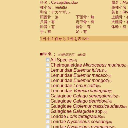
科名：Cercopithecidae
Cebidae
Saguinus midas
属名：
Ma
(0)
種小名：
mulatta
亜種小名
Cebidae
Saguinus mystax
(0)
和名：アカゲザル
英名：Rhes
Cebidae
Saguinus nigricollis
(1)
頭蓋骨：無
下顎骨：無
上腕骨：
Cebidae
Saguinus oedipus
(0)
尺骨：有
肩甲骨：有
大腿骨：
Cebidae
Saguinus weddelli
(0)
腓骨：有
寛骨：有
体幹：有
Cebidae
Saguinus
spp.
(0)
手：有
足：有
Cebidae
Aotus trivirgatus
(0)
Cebidae
Cebus albifrons
1 件中 1 件から 1 件を表示中
(0)
Cebidae
Cebus apella
(0)
Cebidae
Cebus capucinus
(0)
■学名：
Cebidae
Cebus nigrivittatus
※複数選択可・or検索
(0)
Cebidae
Cebus
spp.
All Species
(0)
(4)
Cebidae
Saimiri boliviensis
Cheirogaleidae
Microcebus murinus
(0)
(0)
Cebidae
Saimiri sciureus
Lemuridae
Eulemur fulvus
(0)
(0)
Atelidae
Alouatta caraya
Lemuridae
Eulemur macaco
(0)
(0)
Atelidae
Alouatta fusca
Lemuridae
Eulemur mongoz
(0)
(0)
Atelidae
Alouatta seniculus
Lemuridae
Lemur catta
(0)
(0)
Atelidae
Alouatta
spp.
Lemuridae
Varecia variegata
(0)
(0)
Atelidae
Ateles belzebuth
Galagidae
Galago senegalensis
(0)
(0)
Atelidae
Ateles geoffroyi
Galagidae
Galago demidovii
(0)
(0)
Atelidae
Ateles paniscus
Galagidae
Otolemur crassicaudatus
(0)
(0)
Atelidae
Ateles
spp.
Galagidae
Galagidae
spp.
(0)
(0)
Atelidae
Lagothrix lagothricha
Loridae
Loris tardigradus
(0)
(0)
Atelidae
Lagothrix lagothricha cana
Loridae
Nycticebus coucang
(0)
(0)
Pitheciidae
Cacajao calvus rubicundu
Loridae
Nycticebus pygmaeus
(0)