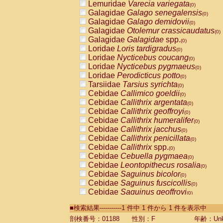
Lemuridae
Varecia variegata
(0)
Galagidae
Galago senegalensis
(0)
Galagidae
Galago demidovii
(0)
Galagidae
Otolemur crassicaudatus
(0)
Galagidae
Galagidae
spp.
(0)
Loridae
Loris tardigradus
(0)
Loridae
Nycticebus coucang
(0)
Loridae
Nycticebus pygmaeus
(0)
Loridae
Perodicticus potto
(0)
Tarsiidae
Tarsius syrichta
(0)
Cebidae
Callimico goeldii
(0)
Cebidae
Callithrix argentata
(0)
Cebidae
Callithrix geoffroyi
(0)
Cebidae
Callithrix humeralifer
(0)
Cebidae
Callithrix jacchus
(0)
Cebidae
Callithrix penicillata
(0)
Cebidae
Callithrix
spp.
(0)
Cebidae
Cebuella pygmaea
(0)
Cebidae
Leontopithecus rosalia
(0)
Cebidae
Saguinus bicolor
(0)
Cebidae
Saguinus fuscicollis
(0)
Cebidae
Saguinus geoffroyi
(0)
Cebidae
Saguinus imperator
(0)
■検索結果-----------1 件中 1 件から 1 件を表示中
Cebidae
Saguinus labiatus
(0)
Cebidae
Saguinus leucopus
剖検番号：01188
性別：F
年齢：Unk
(0)