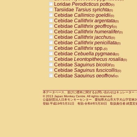
Pitheciidae
Callicebus cupreus
Loridae
Perodicticus potto
(0)
(0)
Pitheciidae
Callicebus donacophilus
Tarsiidae
Tarsius syrichta
(0
(0)
Pitheciidae
Callicebus moloch
Cebidae
Callimico goeldii
(0)
(0)
Pitheciidae
Callicebus torquatus
Cebidae
Callithrix argentata
(0)
(0)
Pitheciidae
Callicebus
spp.
Cebidae
Callithrix geoffroyi
(0)
(0)
Pitheciidae
Chiropotes satanas
Cebidae
Callithrix humeralifer
(0)
(0)
Pitheciidae
Pithecia monachus
Cebidae
Callithrix jacchus
(0)
(0)
Pitheciidae
Pithecia pithecia
Cebidae
Callithrix penicillata
(0)
(0)
Cercopithecidae
Cercocebus agilis
Cebidae
Callithrix
spp.
(0)
(0)
Cercopithecidae
Cercocebus galeritus
Cebidae
Cebuella pygmaea
(0)
Cercopithecidae
Cercocebus torquatu
Cebidae
Leontopithecus rosalia
(0)
Cercopithecidae
Cercocebus torquatus
Cebidae
Saguinus bicolor
(0)
Cercopithecidae
Cercocebus torquatu
Cebidae
Saguinus fuscicollis
(0)
Cercopithecidae
Cercocebus
hybrid
Cebidae
Saguinus geoffroyi
(0)
(0)
Cercopithecidae
Cercocebus
spp.
Cebidae
Saguinus imperator
(0)
(0)
Cercopithecidae
Lophocebus albigen
Cebidae
Saguinus labiatus
(0)
Cercopithecidae
Papio anubis
Cebidae
Saguinus leucopus
本データベース、並びに標本に関するお問い合わせはキュレーター・新宅勇太までお願い
(0)
(0)
© 2013 Japan Monkey Centre. All rights reserved.
Cercopithecidae
Papio cynocephalus
Cebidae
Saguinus midas
(
(0)
公益財団法人日本モンキーセンター 愛知県犬山市大字犬山字官林26番
Cercopithecidae
Papio hamadryas
Cebidae
Saguinus mystax
(0)
登録:平成19年5月31日 有効:令和4年5月30日 取扱責任者:綿貫宏
(0)
Cercopithecidae
Papio papio
Cebidae
Saguinus nigricollis
(0)
(1)
Cercopithecidae
Papio
spp.
Cebidae
Saguinus oedipus
(0)
(0)
Cercopithecidae
Mandrillus leucopha
Cebidae
Saguinus weddelli
(0)
Cercopithecidae
Mandrillus sphinx
Cebidae
Saguinus
spp.
(0)
(0)
Cercopithecidae
Theropithecus gelad
Cebidae
Aotus trivirgatus
(0)
Cercopithecidae
Macaca arctoides
Cebidae
Cebus albifrons
(0)
(0)