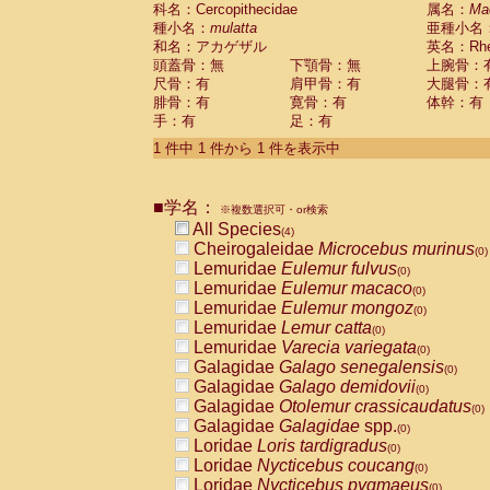
科名：Cercopithecidae
Cebidae
Saguinus midas
属名：
Ma
(0)
種小名：
mulatta
亜種小名
Cebidae
Saguinus mystax
(0)
和名：アカゲザル
英名：Rhes
Cebidae
Saguinus nigricollis
(1)
頭蓋骨：無
下顎骨：無
上腕骨：
Cebidae
Saguinus oedipus
(0)
尺骨：有
肩甲骨：有
大腿骨：
Cebidae
Saguinus weddelli
(0)
腓骨：有
寛骨：有
体幹：有
Cebidae
Saguinus
spp.
(0)
手：有
足：有
Cebidae
Aotus trivirgatus
(0)
Cebidae
Cebus albifrons
1 件中 1 件から 1 件を表示中
(0)
Cebidae
Cebus apella
(0)
Cebidae
Cebus capucinus
(0)
■学名：
Cebidae
Cebus nigrivittatus
※複数選択可・or検索
(0)
Cebidae
Cebus
spp.
All Species
(0)
(4)
Cebidae
Saimiri boliviensis
Cheirogaleidae
Microcebus murinus
(0)
(0)
Cebidae
Saimiri sciureus
Lemuridae
Eulemur fulvus
(0)
(0)
Atelidae
Alouatta caraya
Lemuridae
Eulemur macaco
(0)
(0)
Atelidae
Alouatta fusca
Lemuridae
Eulemur mongoz
(0)
(0)
Atelidae
Alouatta seniculus
Lemuridae
Lemur catta
(0)
(0)
Atelidae
Alouatta
spp.
Lemuridae
Varecia variegata
(0)
(0)
Atelidae
Ateles belzebuth
Galagidae
Galago senegalensis
(0)
(0)
Atelidae
Ateles geoffroyi
Galagidae
Galago demidovii
(0)
(0)
Atelidae
Ateles paniscus
Galagidae
Otolemur crassicaudatus
(0)
(0)
Atelidae
Ateles
spp.
Galagidae
Galagidae
spp.
(0)
(0)
Atelidae
Lagothrix lagothricha
Loridae
Loris tardigradus
(0)
(0)
Atelidae
Lagothrix lagothricha cana
Loridae
Nycticebus coucang
(0)
(0)
Pitheciidae
Cacajao calvus rubicundu
Loridae
Nycticebus pygmaeus
(0)