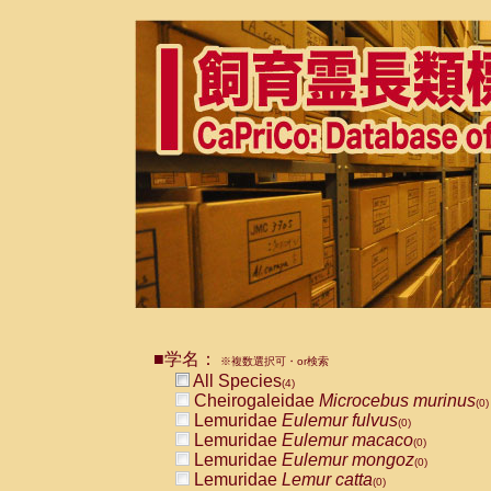
■学名：
※複数選択可・or検索
All Species
(4)
Cheirogaleidae
Microcebus murinus
(0)
Lemuridae
Eulemur fulvus
(0)
Lemuridae
Eulemur macaco
(0)
Lemuridae
Eulemur mongoz
(0)
Lemuridae
Lemur catta
(0)