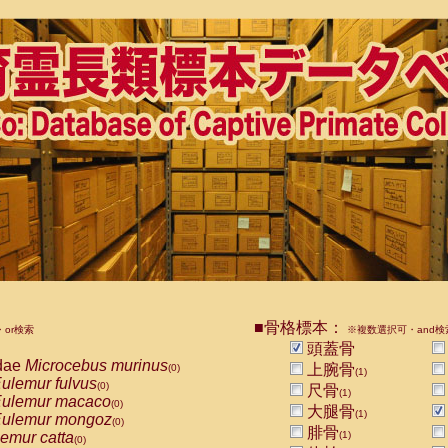
■骨格標本：
or検索
※複数選択可・and検
頭蓋骨
dae
Microcebus murinus
上腕骨
(0)
(1)
ulemur fulvus
(0)
尺骨
(1)
ulemur macaco
(0)
大腿骨
(1)
ulemur mongoz
(0)
腓骨
emur catta
(1)
(0)