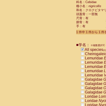
科名：Cebidae
Cebidae
Sa
種小名：
nigricollis
Cebidae
Sa
和名：クロクビタマ
Cebidae
Sag
頭蓋骨：一部無
Cebidae
Sa
尺骨：有
Cebidae
Sag
腓骨：有
Cebidae
Sa
手：有
Cebidae
Aot
Cebidae
Ceb
1 件中 1 件から 1 
Cebidae
Ceb
Cebidae
Ce
■学名：
Cebidae
Ceb
※複数選択可・
Cebidae
Ce
All species
(1)
Cebidae
Sai
Cheirogalei
Cebidae
Sai
Lemuridae
E
Atelidae
Alo
Lemuridae
E
Atelidae
Alo
Lemuridae
E
Atelidae
Alo
Lemuridae
L
Atelidae
Alo
Lemuridae
V
Atelidae
Ate
Galagidae
G
Atelidae
Ate
Galagidae
G
Atelidae
Ate
Galagidae
O
Atelidae
Ate
Galagidae
G
Atelidae
Lag
Loridae
Lori
Atelidae
Lag
Loridae
Nyc
Pitheciidae
Loridae
Nyc