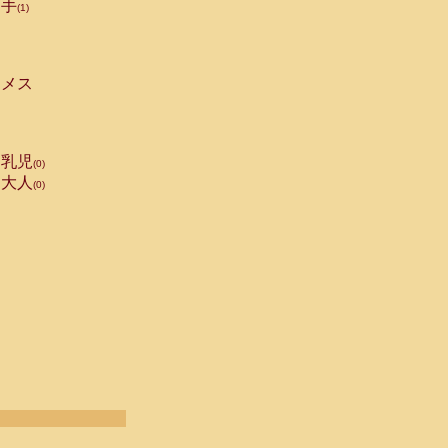
手
(1)
メス
乳児
(0)
大人
(0)