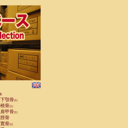
索
下顎骨
(1)
橈骨
(1)
肩甲骨
(1)
脛骨
寛骨
(1)