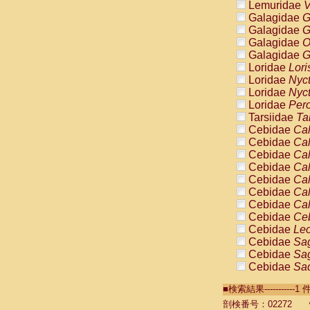
Lemuridae
V
Galagidae
G
Galagidae
G
Galagidae
O
Galagidae
G
Loridae
Lori
Loridae
Nyc
Loridae
Nyc
Loridae
Pero
Tarsiidae
Ta
Cebidae
Cal
Cebidae
Cal
Cebidae
Cal
Cebidae
Cal
Cebidae
Cal
Cebidae
Cal
Cebidae
Cal
Cebidae
Ce
Cebidae
Leo
Cebidae
Sag
Cebidae
Sag
Cebidae
Sag
Cebidae
Sag
■検索結果----------
Cebidae
Sag
Cebidae
Sa
剖検番号：02272