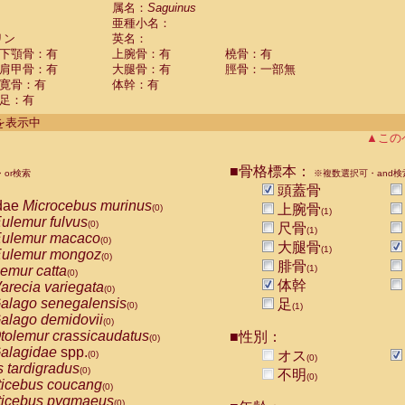
guinus midas
属名：
Saguinus
(0)
亜種小名：
guinus mystax
(0)
リン
英名：
uinus nigricollis
(1)
下顎骨：有
上腕骨：有
橈骨：有
guinus oedipus
(0)
肩甲骨：有
大腿骨：有
脛骨：一部無
uinus weddelli
(0)
寛骨：有
体幹：有
guinus
spp.
(0)
足：有
us trivirgatus
(0)
us albifrons
件を表示中
(0)
us apella
▲この
(0)
bus capucinus
(0)
us nigrivittatus
■骨格標本：
or検索
(0)
※複数選択可・and検
bus
spp.
頭蓋骨
(0)
miri boliviensis
dae
Microcebus murinus
(0)
上腕骨
(0)
(1)
miri sciureus
ulemur fulvus
(0)
(0)
尺骨
(1)
uatta caraya
ulemur macaco
(0)
(0)
大腿骨
(1)
uatta fusca
ulemur mongoz
(0)
(0)
腓骨
uatta seniculus
emur catta
(1)
(0)
(0)
uatta
spp.
体幹
arecia variegata
(0)
(0)
les belzebuth
alago senegalensis
足
(0)
(0)
(1)
les geoffroyi
alago demidovii
(0)
(0)
les paniscus
tolemur crassicaudatus
■性別：
(0)
(0)
les
spp.
alagidae
spp.
(0)
オス
(0)
(0)
othrix lagothricha
s tardigradus
(0)
(0)
不明
(0)
othrix lagothricha cana
ticebus coucang
(0)
(0)
Cacajao calvus rubicundus
ticebus pygmaeus
(0)
(0)