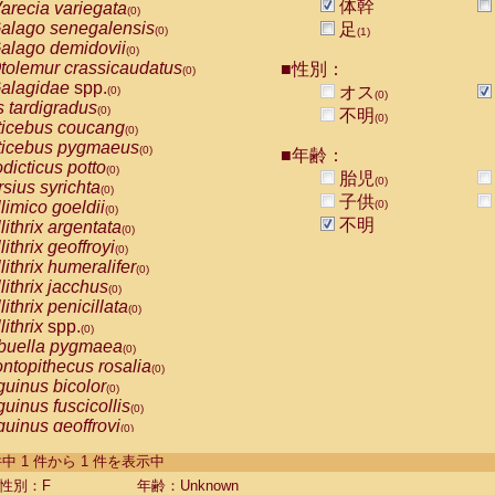
体幹
arecia variegata
(0)
alago senegalensis
足
(0)
(1)
alago demidovii
(0)
tolemur crassicaudatus
■性別：
(0)
alagidae
spp.
オス
(0)
(0)
s tardigradus
(0)
不明
(0)
ticebus coucang
(0)
ticebus pygmaeus
(0)
■年齢：
dicticus potto
(0)
胎児
(0)
rsius syrichta
(0)
子供
limico goeldii
(0)
(0)
不明
lithrix argentata
(0)
lithrix geoffroyi
(0)
lithrix humeralifer
(0)
lithrix jacchus
(0)
lithrix penicillata
(0)
lithrix
spp.
(0)
buella pygmaea
(0)
ntopithecus rosalia
(0)
uinus bicolor
(0)
uinus fuscicollis
(0)
uinus geoffroyi
(0)
uinus imperator
(0)
-1 件中 1 件から 1 件を表示中
uinus labiatus
(0)
guinus leucopus
性別：F
年齢：Unknown
(0)