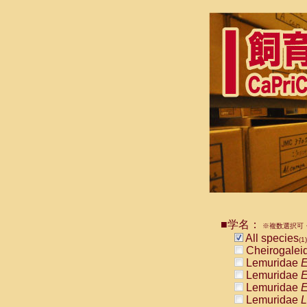
■学名：
※複数選択可・
All species
(1)
Cheirogalei
Lemuridae
E
Lemuridae
E
Lemuridae
E
Lemuridae
L