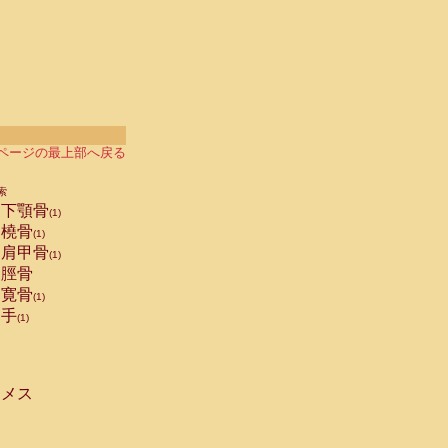
ページの最上部へ戻る
索
下顎骨
(1)
橈骨
(1)
肩甲骨
(1)
脛骨
寛骨
(1)
手
(1)
メス