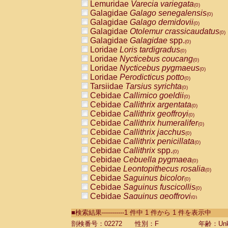
Lemuridae
Varecia variegata
(0)
Galagidae
Galago senegalensis
(0)
Galagidae
Galago demidovii
(0)
Galagidae
Otolemur crassicaudatus
(0)
Galagidae
Galagidae
spp.
(0)
Loridae
Loris tardigradus
(0)
Loridae
Nycticebus coucang
(0)
Loridae
Nycticebus pygmaeus
(0)
Loridae
Perodicticus potto
(0)
Tarsiidae
Tarsius syrichta
(0)
Cebidae
Callimico goeldii
(0)
Cebidae
Callithrix argentata
(0)
Cebidae
Callithrix geoffroyi
(0)
Cebidae
Callithrix humeralifer
(0)
Cebidae
Callithrix jacchus
(0)
Cebidae
Callithrix penicillata
(0)
Cebidae
Callithrix
spp.
(0)
Cebidae
Cebuella pygmaea
(0)
Cebidae
Leontopithecus rosalia
(0)
Cebidae
Saguinus bicolor
(0)
Cebidae
Saguinus fuscicollis
(0)
Cebidae
Saguinus geoffroyi
(0)
Cebidae
Saguinus imperator
(0)
■検索結果-----------1 件中 1 件から 1 件を表示中
Cebidae
Saguinus labiatus
(0)
Cebidae
Saguinus leucopus
剖検番号：02272
性別：F
年齢：Unk
(0)