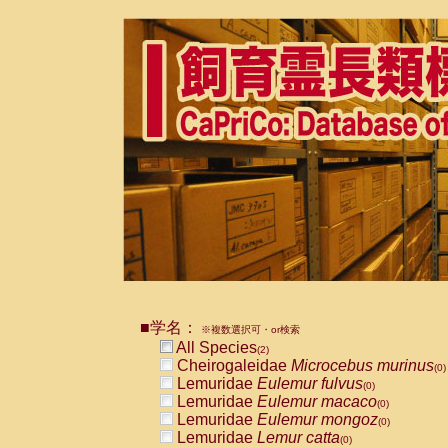
■学名：
※複数選択可・or検索
All Species
(2)
Cheirogaleidae
Microcebus murinus
(0)
Lemuridae
Eulemur fulvus
(0)
Lemuridae
Eulemur macaco
(0)
Lemuridae
Eulemur mongoz
(0)
Lemuridae
Lemur catta
(0)