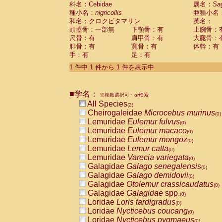
科名：Cebidae
Cebidae
Saguinus midas
属名：
Sa
(0)
種小名：
nigricollis
亜種小名
Cebidae
Saguinus mystax
(0)
和名：クロクビタマリン
英名：
Cebidae
Saguinus nigricollis
(1)
頭蓋骨：一部無
下顎骨：有
上腕骨：
Cebidae
Saguinus oedipus
(1)
尺骨：有
肩甲骨：有
大腿骨：
Cebidae
Saguinus weddelli
(0)
腓骨：有
寛骨：有
体幹：有
Cebidae
Saguinus
spp.
(0)
手：有
足：有
Cebidae
Aotus trivirgatus
(0)
Cebidae
Cebus albifrons
1 件中 1 件から 1 件を表示中
(0)
Cebidae
Cebus apella
(0)
Cebidae
Cebus capucinus
(0)
■学名：
Cebidae
Cebus nigrivittatus
※複数選択可・or検索
(0)
Cebidae
Cebus
spp.
All Species
(0)
(2)
Cebidae
Saimiri boliviensis
Cheirogaleidae
Microcebus murinus
(0)
(0)
Cebidae
Saimiri sciureus
Lemuridae
Eulemur fulvus
(0)
(0)
Atelidae
Alouatta caraya
Lemuridae
Eulemur macaco
(0)
(0)
Atelidae
Alouatta fusca
Lemuridae
Eulemur mongoz
(0)
(0)
Atelidae
Alouatta seniculus
Lemuridae
Lemur catta
(0)
(0)
Atelidae
Alouatta
spp.
Lemuridae
Varecia variegata
(0)
(0)
Atelidae
Ateles belzebuth
Galagidae
Galago senegalensis
(0)
(0)
Atelidae
Ateles geoffroyi
Galagidae
Galago demidovii
(0)
(0)
Atelidae
Ateles paniscus
Galagidae
Otolemur crassicaudatus
(0)
(0)
Atelidae
Ateles
spp.
Galagidae
Galagidae
spp.
(0)
(0)
Atelidae
Lagothrix lagothricha
Loridae
Loris tardigradus
(0)
(0)
Atelidae
Lagothrix lagothricha cana
Loridae
Nycticebus coucang
(0)
(0)
Pitheciidae
Cacajao calvus rubicundu
Loridae
Nycticebus pygmaeus
(0)