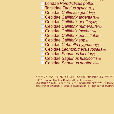
Pitheciidae
Callicebus cupreus
Loridae
Perodicticus potto
(0)
(0)
Pitheciidae
Callicebus donacophilus
Tarsiidae
Tarsius syrichta
(0
(0)
Pitheciidae
Callicebus moloch
Cebidae
Callimico goeldii
(0)
(0)
Pitheciidae
Callicebus torquatus
Cebidae
Callithrix argentata
(0)
(0)
Pitheciidae
Callicebus
spp.
Cebidae
Callithrix geoffroyi
(0)
(0)
Pitheciidae
Chiropotes satanas
Cebidae
Callithrix humeralifer
(0)
(0)
Pitheciidae
Pithecia monachus
Cebidae
Callithrix jacchus
(0)
(0)
Pitheciidae
Pithecia pithecia
Cebidae
Callithrix penicillata
(0)
(0)
Cercopithecidae
Cercocebus agilis
Cebidae
Callithrix
spp.
(0)
(0)
Cercopithecidae
Cercocebus galeritus
Cebidae
Cebuella pygmaea
(0)
Cercopithecidae
Cercocebus torquatu
Cebidae
Leontopithecus rosalia
(0)
Cercopithecidae
Cercocebus torquatus
Cebidae
Saguinus bicolor
(0)
Cercopithecidae
Cercocebus torquatu
Cebidae
Saguinus fuscicollis
(0)
Cercopithecidae
Cercocebus
hybrid
Cebidae
Saguinus geoffroyi
(0)
(0)
Cercopithecidae
Cercocebus
spp.
Cebidae
Saguinus imperator
(0)
(0)
Cercopithecidae
Lophocebus albigen
Cebidae
Saguinus labiatus
(0)
Cercopithecidae
Papio anubis
Cebidae
Saguinus leucopus
本データベース、並びに標本に関するお問い合わせはキュレーター・新宅勇太までお願い
(0)
(0)
© 2013 Japan Monkey Centre. All rights reserved.
Cercopithecidae
Papio cynocephalus
Cebidae
Saguinus midas
(
(0)
公益財団法人日本モンキーセンター 愛知県犬山市大字犬山字官林26番
Cercopithecidae
Papio hamadryas
Cebidae
Saguinus mystax
(0)
登録:平成19年5月31日 有効:令和4年5月30日 取扱責任者:綿貫宏
(0)
Cercopithecidae
Papio papio
Cebidae
Saguinus nigricollis
(0)
(1)
Cercopithecidae
Papio
spp.
Cebidae
Saguinus oedipus
(0)
(1)
Cercopithecidae
Mandrillus leucopha
Cebidae
Saguinus weddelli
(0)
Cercopithecidae
Mandrillus sphinx
Cebidae
Saguinus
spp.
(0)
(0)
Cercopithecidae
Theropithecus gelad
Cebidae
Aotus trivirgatus
(0)
Cercopithecidae
Macaca arctoides
Cebidae
Cebus albifrons
(0)
(0)