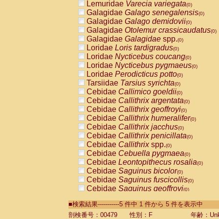
Lemuridae
Varecia variegata
(0)
Galagidae
Galago senegalensis
(0)
Galagidae
Galago demidovii
(0)
Galagidae
Otolemur crassicaudatus
(0)
Galagidae
Galagidae
spp.
(0)
Loridae
Loris tardigradus
(0)
Loridae
Nycticebus coucang
(0)
Loridae
Nycticebus pygmaeus
(0)
Loridae
Perodicticus potto
(0)
Tarsiidae
Tarsius syrichta
(0)
Cebidae
Callimico goeldii
(0)
Cebidae
Callithrix argentata
(0)
Cebidae
Callithrix geoffroyi
(0)
Cebidae
Callithrix humeralifer
(0)
Cebidae
Callithrix jacchus
(0)
Cebidae
Callithrix penicillata
(0)
Cebidae
Callithrix
spp.
(0)
Cebidae
Cebuella pygmaea
(0)
Cebidae
Leontopithecus rosalia
(0)
Cebidae
Saguinus bicolor
(0)
Cebidae
Saguinus fuscicollis
(0)
Cebidae
Saguinus geoffroyi
(0)
Cebidae
Saguinus imperator
(0)
■検索結果-----------5 件中 1 件から 5 件を表示中
Cebidae
Saguinus labiatus
(0)
Cebidae
Saguinus leucopus
剖検番号：00479
性別：F
年齢：Unk
(0)