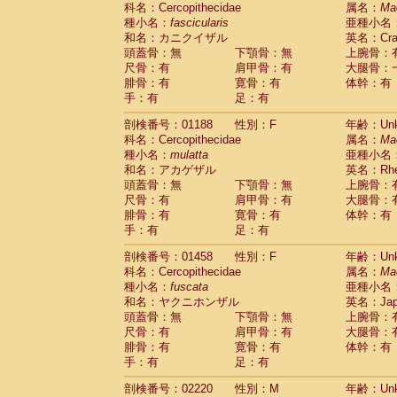
科名：Cercopithecidae
Cebidae
Saguinus midas
属名：
Ma
(0)
種小名：
fascicularis
亜種小名
Cebidae
Saguinus mystax
(0)
和名：カニクイザル
英名：Crab
Cebidae
Saguinus nigricollis
(1)
頭蓋骨：無
下顎骨：無
上腕骨：
Cebidae
Saguinus oedipus
(1)
尺骨：有
肩甲骨：有
大腿骨：
Cebidae
Saguinus weddelli
(0)
腓骨：有
寛骨：有
体幹：有
Cebidae
Saguinus
spp.
(0)
手：有
足：有
Cebidae
Aotus trivirgatus
(0)
Cebidae
Cebus albifrons
(0)
剖検番号：01188
性別：F
年齢：Unk
Cebidae
Cebus apella
科名：Cercopithecidae
(0)
属名：
Ma
Cebidae
Cebus capucinus
種小名：
mulatta
亜種小名
(0)
Cebidae
Cebus nigrivittatus
和名：アカゲザル
英名：Rhes
(0)
Cebidae
Cebus
spp.
頭蓋骨：無
下顎骨：無
上腕骨：
(0)
Cebidae
Saimiri boliviensis
尺骨：有
肩甲骨：有
大腿骨：
(0)
腓骨：有
Cebidae
Saimiri sciureus
寛骨：有
体幹：有
(0)
手：有
足：有
Atelidae
Alouatta caraya
(0)
Atelidae
Alouatta fusca
(0)
剖検番号：01458
性別：F
年齢：Unk
Atelidae
Alouatta seniculus
(0)
科名：Cercopithecidae
属名：
Ma
Atelidae
Alouatta
spp.
(0)
種小名：
fuscata
亜種小名
Atelidae
Ateles belzebuth
(0)
和名：ヤクニホンザル
英名：Japa
Atelidae
Ateles geoffroyi
(0)
頭蓋骨：無
下顎骨：無
上腕骨：
Atelidae
Ateles paniscus
(0)
尺骨：有
肩甲骨：有
大腿骨：
Atelidae
Ateles
spp.
腓骨：有
寛骨：有
(0)
体幹：有
Atelidae
Lagothrix lagothricha
手：有
足：有
(0)
Atelidae
Lagothrix lagothricha cana
(0)
剖検番号：02220
性別：M
年齢：Unk
Pitheciidae
Cacajao calvus rubicundu