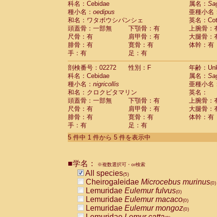
科名：Cebidae
属名：
Sa
Pitheciidae
Callicebus cupreus
(0)
種小名：
oedipus
亜種小名
Pitheciidae
Callicebus donacophilus
(0
和名：ワタボウシパンシェ
英名：Cotto
Pitheciidae
Callicebus moloch
(0)
頭蓋骨：一部無
下顎骨：有
上腕骨：
Pitheciidae
Callicebus torquatus
(0)
尺骨：有
肩甲骨：有
大腿骨：
Pitheciidae
Callicebus
spp.
(0)
腓骨：有
寛骨：有
体幹：有
Pitheciidae
Chiropotes satanas
(0)
手：有
足：有
Pitheciidae
Pithecia monachus
(0)
Pitheciidae
Pithecia pithecia
剖検番号：02272
性別：F
年齢：Unk
(0)
Cercopithecidae
Cercocebus agilis
科名：Cebidae
属名：
Sa
(0)
Cercopithecidae
Cercocebus galeritus
種小名：
nigricollis
亜種小名
和名：クロクビタマリン
Cercopithecidae
Cercocebus torquatu
英名：
頭蓋骨：一部無
下顎骨：有
上腕骨：
Cercopithecidae
Cercocebus torquatus
尺骨：有
肩甲骨：有
大腿骨：
Cercopithecidae
Cercocebus torquatu
腓骨：有
寛骨：有
体幹：有
Cercopithecidae
Cercocebus
hybrid
(0)
手：有
足：有
Cercopithecidae
Cercocebus
spp.
(0)
Cercopithecidae
Lophocebus albigen
5 件中 1 件から 5 件を表示中
Cercopithecidae
Papio anubis
(0)
Cercopithecidae
Papio cynocephalus
(
Cercopithecidae
Papio hamadryas
■学名：
(0)
※複数選択可・or検索
Cercopithecidae
Papio papio
All species
(0)
(5)
Cercopithecidae
Papio
spp.
Cheirogaleidae
Microcebus murinus
(0)
(0)
Cercopithecidae
Mandrillus leucopha
Lemuridae
Eulemur fulvus
(0)
Cercopithecidae
Mandrillus sphinx
Lemuridae
Eulemur macaco
(0)
(0)
Cercopithecidae
Theropithecus gelad
Lemuridae
Eulemur mongoz
(0)
Cercopithecidae
Macaca arctoides
Lemuridae
Lemur catta
(0)