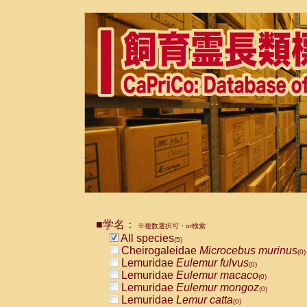
■学名：
※複数選択可・or検索
All species
(5)
Cheirogaleidae
Microcebus murinus
(0)
Lemuridae
Eulemur fulvus
(0)
Lemuridae
Eulemur macaco
(0)
Lemuridae
Eulemur mongoz
(0)
Lemuridae
Lemur catta
(0)