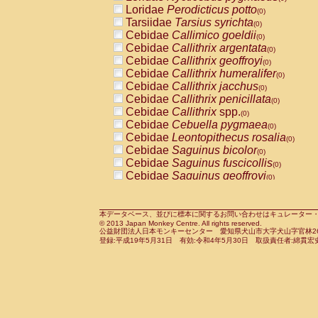
Pitheciidae
Callicebus cupreus
Loridae
Perodicticus potto
(0)
(0)
Pitheciidae
Callicebus donacophilus
Tarsiidae
Tarsius syrichta
(0
(0)
Pitheciidae
Callicebus moloch
Cebidae
Callimico goeldii
(0)
(0)
Pitheciidae
Callicebus torquatus
Cebidae
Callithrix argentata
(0)
(0)
Pitheciidae
Callicebus
spp.
Cebidae
Callithrix geoffroyi
(0)
(0)
Pitheciidae
Chiropotes satanas
Cebidae
Callithrix humeralifer
(0)
(0)
Pitheciidae
Pithecia monachus
Cebidae
Callithrix jacchus
(0)
(0)
Pitheciidae
Pithecia pithecia
Cebidae
Callithrix penicillata
(0)
(0)
Cercopithecidae
Cercocebus agilis
Cebidae
Callithrix
spp.
(0)
(0)
Cercopithecidae
Cercocebus galeritus
Cebidae
Cebuella pygmaea
(0)
Cercopithecidae
Cercocebus torquatu
Cebidae
Leontopithecus rosalia
(0)
Cercopithecidae
Cercocebus torquatus
Cebidae
Saguinus bicolor
(0)
Cercopithecidae
Cercocebus torquatu
Cebidae
Saguinus fuscicollis
(0)
Cercopithecidae
Cercocebus
hybrid
Cebidae
Saguinus geoffroyi
(0)
(0)
Cercopithecidae
Cercocebus
spp.
Cebidae
Saguinus imperator
(0)
(0)
Cercopithecidae
Lophocebus albigen
Cebidae
Saguinus labiatus
(0)
Cercopithecidae
Papio anubis
Cebidae
Saguinus leucopus
本データベース、並びに標本に関するお問い合わせはキュレーター・新宅勇太までお願い
(0)
(0)
© 2013 Japan Monkey Centre. All rights reserved.
Cercopithecidae
Papio cynocephalus
Cebidae
Saguinus midas
(
(0)
公益財団法人日本モンキーセンター 愛知県犬山市大字犬山字官林26番
Cercopithecidae
Papio hamadryas
Cebidae
Saguinus mystax
(0)
登録:平成19年5月31日 有効:令和4年5月30日 取扱責任者:綿貫宏
(0)
Cercopithecidae
Papio papio
Cebidae
Saguinus nigricollis
(0)
(0)
Cercopithecidae
Papio
spp.
Cebidae
Saguinus oedipus
(0)
(1)
Cercopithecidae
Mandrillus leucopha
Cebidae
Saguinus weddelli
(0)
Cercopithecidae
Mandrillus sphinx
Cebidae
Saguinus
spp.
(0)
(0)
Cercopithecidae
Theropithecus gelad
Cebidae
Aotus trivirgatus
(0)
Cercopithecidae
Macaca arctoides
Cebidae
Cebus albifrons
(0)
(0)