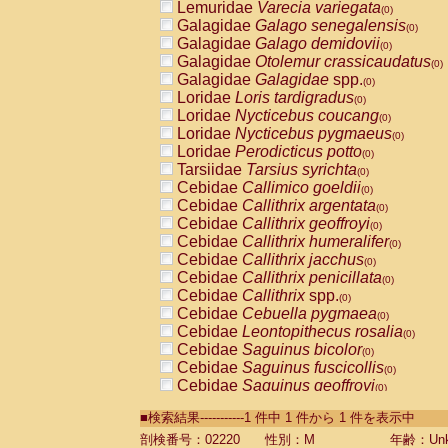
Lemuridae
Varecia variegata
(0)
Galagidae
Galago senegalensis
(0)
Galagidae
Galago demidovii
(0)
Galagidae
Otolemur crassicaudatus
(0)
Galagidae
Galagidae
spp.
(0)
Loridae
Loris tardigradus
(0)
Loridae
Nycticebus coucang
(0)
Loridae
Nycticebus pygmaeus
(0)
Loridae
Perodicticus potto
(0)
Tarsiidae
Tarsius syrichta
(0)
Cebidae
Callimico goeldii
(0)
Cebidae
Callithrix argentata
(0)
Cebidae
Callithrix geoffroyi
(0)
Cebidae
Callithrix humeralifer
(0)
Cebidae
Callithrix jacchus
(0)
Cebidae
Callithrix penicillata
(0)
Cebidae
Callithrix
spp.
(0)
Cebidae
Cebuella pygmaea
(0)
Cebidae
Leontopithecus rosalia
(0)
Cebidae
Saguinus bicolor
(0)
Cebidae
Saguinus fuscicollis
(0)
Cebidae
Saguinus geoffroyi
(0)
Cebidae
Saguinus imperator
(0)
■検索結果-----------1 件中 1 件から 1 件を表示中
Cebidae
Saguinus labiatus
(0)
Cebidae
Saguinus leucopus
剖検番号：02220
性別：M
年齢：Unk
(0)