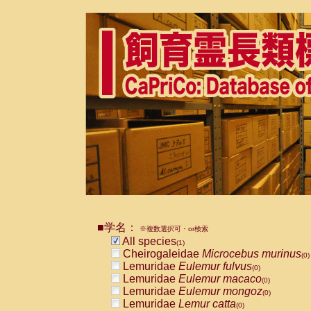
■学名：
※複数選択可・or検索
All species
(1)
Cheirogaleidae
Microcebus murinus
(0)
Lemuridae
Eulemur fulvus
(0)
Lemuridae
Eulemur macaco
(0)
Lemuridae
Eulemur mongoz
(0)
Lemuridae
Lemur catta
(0)