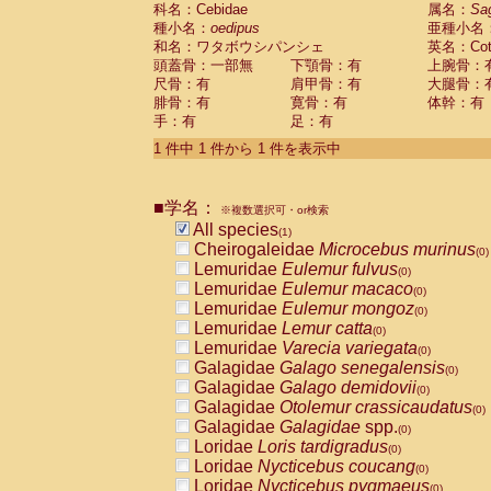
科名：Cebidae
Cebidae
Saguinus midas
属名：
Sa
(0)
種小名：
oedipus
亜種小名
Cebidae
Saguinus mystax
(0)
和名：ワタボウシパンシェ
英名：Cotto
Cebidae
Saguinus nigricollis
(0)
頭蓋骨：一部無
下顎骨：有
上腕骨：
Cebidae
Saguinus oedipus
(1)
尺骨：有
肩甲骨：有
大腿骨：
Cebidae
Saguinus weddelli
(0)
腓骨：有
寛骨：有
体幹：有
Cebidae
Saguinus
spp.
(0)
手：有
足：有
Cebidae
Aotus trivirgatus
(0)
Cebidae
Cebus albifrons
1 件中 1 件から 1 件を表示中
(0)
Cebidae
Cebus apella
(0)
Cebidae
Cebus capucinus
(0)
■学名：
Cebidae
Cebus nigrivittatus
※複数選択可・or検索
(0)
Cebidae
Cebus
spp.
All species
(0)
(1)
Cebidae
Saimiri boliviensis
Cheirogaleidae
Microcebus murinus
(0)
(0)
Cebidae
Saimiri sciureus
Lemuridae
Eulemur fulvus
(0)
(0)
Atelidae
Alouatta caraya
Lemuridae
Eulemur macaco
(0)
(0)
Atelidae
Alouatta fusca
Lemuridae
Eulemur mongoz
(0)
(0)
Atelidae
Alouatta seniculus
Lemuridae
Lemur catta
(0)
(0)
Atelidae
Alouatta
spp.
Lemuridae
Varecia variegata
(0)
(0)
Atelidae
Ateles belzebuth
Galagidae
Galago senegalensis
(0)
(0)
Atelidae
Ateles geoffroyi
Galagidae
Galago demidovii
(0)
(0)
Atelidae
Ateles paniscus
Galagidae
Otolemur crassicaudatus
(0)
(0)
Atelidae
Ateles
spp.
Galagidae
Galagidae
spp.
(0)
(0)
Atelidae
Lagothrix lagothricha
Loridae
Loris tardigradus
(0)
(0)
Atelidae
Lagothrix lagothricha cana
Loridae
Nycticebus coucang
(0)
(0)
Pitheciidae
Cacajao calvus rubicundu
Loridae
Nycticebus pygmaeus
(0)