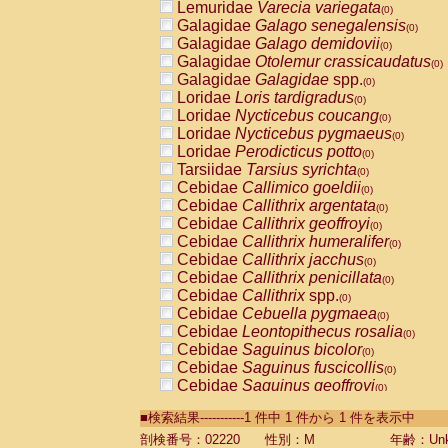
Lemuridae
Varecia variegata
(0)
Galagidae
Galago senegalensis
(0)
Galagidae
Galago demidovii
(0)
Galagidae
Otolemur crassicaudatus
(0)
Galagidae
Galagidae
spp.
(0)
Loridae
Loris tardigradus
(0)
Loridae
Nycticebus coucang
(0)
Loridae
Nycticebus pygmaeus
(0)
Loridae
Perodicticus potto
(0)
Tarsiidae
Tarsius syrichta
(0)
Cebidae
Callimico goeldii
(0)
Cebidae
Callithrix argentata
(0)
Cebidae
Callithrix geoffroyi
(0)
Cebidae
Callithrix humeralifer
(0)
Cebidae
Callithrix jacchus
(0)
Cebidae
Callithrix penicillata
(0)
Cebidae
Callithrix
spp.
(0)
Cebidae
Cebuella pygmaea
(0)
Cebidae
Leontopithecus rosalia
(0)
Cebidae
Saguinus bicolor
(0)
Cebidae
Saguinus fuscicollis
(0)
Cebidae
Saguinus geoffroyi
(0)
Cebidae
Saguinus imperator
(0)
■検索結果-----------1 件中 1 件から 1 件を表示中
Cebidae
Saguinus labiatus
(0)
Cebidae
Saguinus leucopus
剖検番号：02220
性別：M
年齢：Unk
(0)