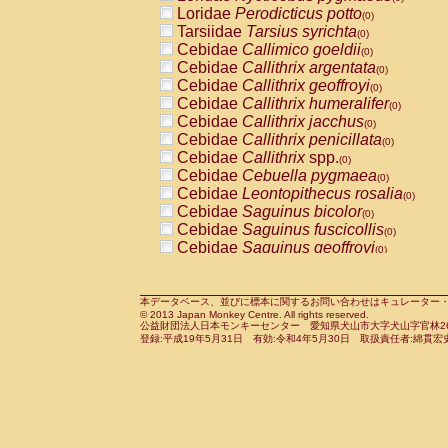
Pitheciidae
Callicebus cupreus
Loridae
Perodicticus potto
(0)
(0)
Pitheciidae
Callicebus donacophilus
Tarsiidae
Tarsius syrichta
(0
(0)
Pitheciidae
Callicebus moloch
Cebidae
Callimico goeldii
(0)
(0)
Pitheciidae
Callicebus torquatus
Cebidae
Callithrix argentata
(0)
(0)
Pitheciidae
Callicebus
spp.
Cebidae
Callithrix geoffroyi
(0)
(0)
Pitheciidae
Chiropotes satanas
Cebidae
Callithrix humeralifer
(0)
(0)
Pitheciidae
Pithecia monachus
Cebidae
Callithrix jacchus
(0)
(0)
Pitheciidae
Pithecia pithecia
Cebidae
Callithrix penicillata
(0)
(0)
Cercopithecidae
Cercocebus agilis
Cebidae
Callithrix
spp.
(0)
(0)
Cercopithecidae
Cercocebus galeritus
Cebidae
Cebuella pygmaea
(0)
Cercopithecidae
Cercocebus torquatu
Cebidae
Leontopithecus rosalia
(0)
Cercopithecidae
Cercocebus torquatus
Cebidae
Saguinus bicolor
(0)
Cercopithecidae
Cercocebus torquatu
Cebidae
Saguinus fuscicollis
(0)
Cercopithecidae
Cercocebus
hybrid
Cebidae
Saguinus geoffroyi
(0)
(0)
Cercopithecidae
Cercocebus
spp.
Cebidae
Saguinus imperator
(0)
(0)
Cercopithecidae
Lophocebus albigen
Cebidae
Saguinus labiatus
(0)
Cercopithecidae
Papio anubis
Cebidae
Saguinus leucopus
本データベース、並びに標本に関するお問い合わせはキュレーター・新宅勇太までお願い
(0)
(0)
© 2013 Japan Monkey Centre. All rights reserved.
Cercopithecidae
Papio cynocephalus
Cebidae
Saguinus midas
(
(0)
公益財団法人日本モンキーセンター 愛知県犬山市大字犬山字官林26番
Cercopithecidae
Papio hamadryas
Cebidae
Saguinus mystax
(0)
登録:平成19年5月31日 有効:令和4年5月30日 取扱責任者:綿貫宏
(0)
Cercopithecidae
Papio papio
Cebidae
Saguinus nigricollis
(0)
(0)
Cercopithecidae
Papio
spp.
Cebidae
Saguinus oedipus
(0)
(1)
Cercopithecidae
Mandrillus leucopha
Cebidae
Saguinus weddelli
(0)
Cercopithecidae
Mandrillus sphinx
Cebidae
Saguinus
spp.
(0)
(0)
Cercopithecidae
Theropithecus gelad
Cebidae
Aotus trivirgatus
(0)
Cercopithecidae
Macaca arctoides
Cebidae
Cebus albifrons
(0)
(0)