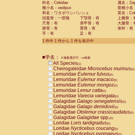
科名：Cebidae
Cebidae
Saguinus midas
属名：
Sa
(0)
種小名：
oedipus
亜種小名
Cebidae
Saguinus mystax
(0)
和名：ワタボウシパンシェ
英名：Cotto
Cebidae
Saguinus nigricollis
(0)
頭蓋骨：一部無
下顎骨：有
上腕骨：
Cebidae
Saguinus oedipus
(1)
尺骨：有
肩甲骨：有
大腿骨：
Cebidae
Saguinus weddelli
(0)
腓骨：有
寛骨：有
体幹：有
Cebidae
Saguinus
spp.
(0)
手：有
足：有
Cebidae
Aotus trivirgatus
(0)
Cebidae
Cebus albifrons
1 件中 1 件から 1 件を表示中
(0)
Cebidae
Cebus apella
(0)
Cebidae
Cebus capucinus
(0)
■学名：
Cebidae
Cebus nigrivittatus
※複数選択可・or検索
(0)
Cebidae
Cebus
spp.
All Species
(0)
(1)
Cebidae
Saimiri boliviensis
Cheirogaleidae
Microcebus murinus
(0)
(0)
Cebidae
Saimiri sciureus
Lemuridae
Eulemur fulvus
(0)
(0)
Atelidae
Alouatta caraya
Lemuridae
Eulemur macaco
(0)
(0)
Atelidae
Alouatta fusca
Lemuridae
Eulemur mongoz
(0)
(0)
Atelidae
Alouatta seniculus
Lemuridae
Lemur catta
(0)
(0)
Atelidae
Alouatta
spp.
Lemuridae
Varecia variegata
(0)
(0)
Atelidae
Ateles belzebuth
Galagidae
Galago senegalensis
(0)
(0)
Atelidae
Ateles geoffroyi
Galagidae
Galago demidovii
(0)
(0)
Atelidae
Ateles paniscus
Galagidae
Otolemur crassicaudatus
(0)
(0)
Atelidae
Ateles
spp.
Galagidae
Galagidae
spp.
(0)
(0)
Atelidae
Lagothrix lagothricha
Loridae
Loris tardigradus
(0)
(0)
Atelidae
Lagothrix lagothricha cana
Loridae
Nycticebus coucang
(0)
(0)
Pitheciidae
Cacajao calvus rubicundu
Loridae
Nycticebus pygmaeus
(0)