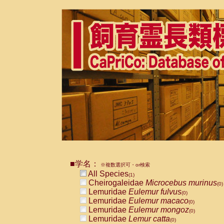
■学名：
※複数選択可・or検索
All Species
(1)
Cheirogaleidae
Microcebus murinus
(0)
Lemuridae
Eulemur fulvus
(0)
Lemuridae
Eulemur macaco
(0)
Lemuridae
Eulemur mongoz
(0)
Lemuridae
Lemur catta
(0)