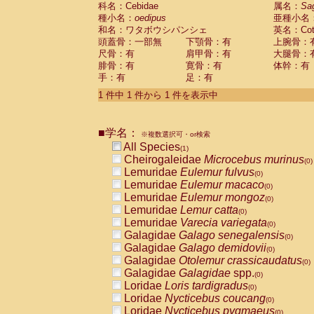
科名：Cebidae
Cebidae
Saguinus midas
属名：
Sa
(0)
種小名：
oedipus
亜種小名
Cebidae
Saguinus mystax
(0)
和名：ワタボウシパンシェ
英名：Cotto
Cebidae
Saguinus nigricollis
(0)
頭蓋骨：一部無
下顎骨：有
上腕骨：
Cebidae
Saguinus oedipus
(1)
尺骨：有
肩甲骨：有
大腿骨：
Cebidae
Saguinus weddelli
(0)
腓骨：有
寛骨：有
体幹：有
Cebidae
Saguinus
spp.
(0)
手：有
足：有
Cebidae
Aotus trivirgatus
(0)
Cebidae
Cebus albifrons
1 件中 1 件から 1 件を表示中
(0)
Cebidae
Cebus apella
(0)
Cebidae
Cebus capucinus
(0)
■学名：
Cebidae
Cebus nigrivittatus
※複数選択可・or検索
(0)
Cebidae
Cebus
spp.
All Species
(0)
(1)
Cebidae
Saimiri boliviensis
Cheirogaleidae
Microcebus murinus
(0)
(0)
Cebidae
Saimiri sciureus
Lemuridae
Eulemur fulvus
(0)
(0)
Atelidae
Alouatta caraya
Lemuridae
Eulemur macaco
(0)
(0)
Atelidae
Alouatta fusca
Lemuridae
Eulemur mongoz
(0)
(0)
Atelidae
Alouatta seniculus
Lemuridae
Lemur catta
(0)
(0)
Atelidae
Alouatta
spp.
Lemuridae
Varecia variegata
(0)
(0)
Atelidae
Ateles belzebuth
Galagidae
Galago senegalensis
(0)
(0)
Atelidae
Ateles geoffroyi
Galagidae
Galago demidovii
(0)
(0)
Atelidae
Ateles paniscus
Galagidae
Otolemur crassicaudatus
(0)
(0)
Atelidae
Ateles
spp.
Galagidae
Galagidae
spp.
(0)
(0)
Atelidae
Lagothrix lagothricha
Loridae
Loris tardigradus
(0)
(0)
Atelidae
Lagothrix lagothricha cana
Loridae
Nycticebus coucang
(0)
(0)
Pitheciidae
Cacajao calvus rubicundu
Loridae
Nycticebus pygmaeus
(0)