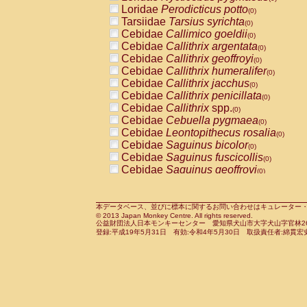
Pitheciidae
Callicebus cupreus
Loridae
Perodicticus potto
(0)
(0)
Pitheciidae
Callicebus donacophilus
Tarsiidae
Tarsius syrichta
(0
(0)
Pitheciidae
Callicebus moloch
Cebidae
Callimico goeldii
(0)
(0)
Pitheciidae
Callicebus torquatus
Cebidae
Callithrix argentata
(0)
(0)
Pitheciidae
Callicebus
spp.
Cebidae
Callithrix geoffroyi
(0)
(0)
Pitheciidae
Chiropotes satanas
Cebidae
Callithrix humeralifer
(0)
(0)
Pitheciidae
Pithecia monachus
Cebidae
Callithrix jacchus
(0)
(0)
Pitheciidae
Pithecia pithecia
Cebidae
Callithrix penicillata
(0)
(0)
Cercopithecidae
Cercocebus agilis
Cebidae
Callithrix
spp.
(0)
(0)
Cercopithecidae
Cercocebus galeritus
Cebidae
Cebuella pygmaea
(0)
Cercopithecidae
Cercocebus torquatu
Cebidae
Leontopithecus rosalia
(0)
Cercopithecidae
Cercocebus torquatus
Cebidae
Saguinus bicolor
(0)
Cercopithecidae
Cercocebus torquatu
Cebidae
Saguinus fuscicollis
(0)
Cercopithecidae
Cercocebus
hybrid
Cebidae
Saguinus geoffroyi
(0)
(0)
Cercopithecidae
Cercocebus
spp.
Cebidae
Saguinus imperator
(0)
(0)
Cercopithecidae
Lophocebus albigen
Cebidae
Saguinus labiatus
(0)
Cercopithecidae
Papio anubis
Cebidae
Saguinus leucopus
本データベース、並びに標本に関するお問い合わせはキュレーター・新宅勇太までお願い
(0)
(0)
© 2013 Japan Monkey Centre. All rights reserved.
Cercopithecidae
Papio cynocephalus
Cebidae
Saguinus midas
(
(0)
公益財団法人日本モンキーセンター 愛知県犬山市大字犬山字官林26番
Cercopithecidae
Papio hamadryas
Cebidae
Saguinus mystax
(0)
登録:平成19年5月31日 有効:令和4年5月30日 取扱責任者:綿貫宏
(0)
Cercopithecidae
Papio papio
Cebidae
Saguinus nigricollis
(0)
(0)
Cercopithecidae
Papio
spp.
Cebidae
Saguinus oedipus
(0)
(1)
Cercopithecidae
Mandrillus leucopha
Cebidae
Saguinus weddelli
(0)
Cercopithecidae
Mandrillus sphinx
Cebidae
Saguinus
spp.
(0)
(0)
Cercopithecidae
Theropithecus gelad
Cebidae
Aotus trivirgatus
(0)
Cercopithecidae
Macaca arctoides
Cebidae
Cebus albifrons
(0)
(0)