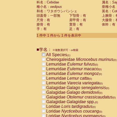
科名：Cebidae
Cebidae
Saguinus midas
属名：
Sa
(0)
種小名：
oedipus
亜種小名
Cebidae
Saguinus mystax
(0)
和名：ワタボウシパンシェ
英名：Cotto
Cebidae
Saguinus nigricollis
(0)
頭蓋骨：一部無
下顎骨：有
上腕骨：
Cebidae
Saguinus oedipus
(1)
尺骨：有
肩甲骨：有
大腿骨：
Cebidae
Saguinus weddelli
(0)
腓骨：有
寛骨：有
体幹：有
Cebidae
Saguinus
spp.
(0)
手：有
足：有
Cebidae
Aotus trivirgatus
(0)
Cebidae
Cebus albifrons
1 件中 1 件から 1 件を表示中
(0)
Cebidae
Cebus apella
(0)
Cebidae
Cebus capucinus
(0)
■学名：
Cebidae
Cebus nigrivittatus
※複数選択可・or検索
(0)
Cebidae
Cebus
spp.
All Species
(0)
(1)
Cebidae
Saimiri boliviensis
Cheirogaleidae
Microcebus murinus
(0)
(0)
Cebidae
Saimiri sciureus
Lemuridae
Eulemur fulvus
(0)
(0)
Atelidae
Alouatta caraya
Lemuridae
Eulemur macaco
(0)
(0)
Atelidae
Alouatta fusca
Lemuridae
Eulemur mongoz
(0)
(0)
Atelidae
Alouatta seniculus
Lemuridae
Lemur catta
(0)
(0)
Atelidae
Alouatta
spp.
Lemuridae
Varecia variegata
(0)
(0)
Atelidae
Ateles belzebuth
Galagidae
Galago senegalensis
(0)
(0)
Atelidae
Ateles geoffroyi
Galagidae
Galago demidovii
(0)
(0)
Atelidae
Ateles paniscus
Galagidae
Otolemur crassicaudatus
(0)
(0)
Atelidae
Ateles
spp.
Galagidae
Galagidae
spp.
(0)
(0)
Atelidae
Lagothrix lagothricha
Loridae
Loris tardigradus
(0)
(0)
Atelidae
Lagothrix lagothricha cana
Loridae
Nycticebus coucang
(0)
(0)
Pitheciidae
Cacajao calvus rubicundu
Loridae
Nycticebus pygmaeus
(0)