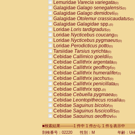
Lemuridae
Varecia variegata
(0)
Galagidae
Galago senegalensis
(0)
Galagidae
Galago demidovii
(0)
Galagidae
Otolemur crassicaudatus
(0)
Galagidae
Galagidae
spp.
(0)
Loridae
Loris tardigradus
(0)
Loridae
Nycticebus coucang
(0)
Loridae
Nycticebus pygmaeus
(0)
Loridae
Perodicticus potto
(0)
Tarsiidae
Tarsius syrichta
(0)
Cebidae
Callimico goeldii
(0)
Cebidae
Callithrix argentata
(0)
Cebidae
Callithrix geoffroyi
(0)
Cebidae
Callithrix humeralifer
(0)
Cebidae
Callithrix jacchus
(0)
Cebidae
Callithrix penicillata
(0)
Cebidae
Callithrix
spp.
(0)
Cebidae
Cebuella pygmaea
(0)
Cebidae
Leontopithecus rosalia
(0)
Cebidae
Saguinus bicolor
(0)
Cebidae
Saguinus fuscicollis
(0)
Cebidae
Saguinus geoffroyi
(0)
Cebidae
Saguinus imperator
(0)
■検索結果-----------1 件中 1 件から 1 件を表示中
Cebidae
Saguinus labiatus
(0)
Cebidae
Saguinus leucopus
剖検番号：02220
性別：M
年齢：Unk
(0)