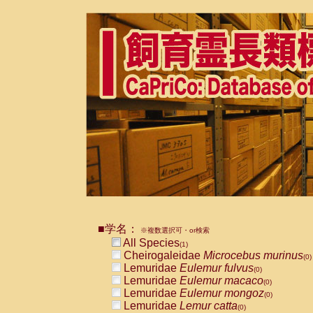
■学名：
※複数選択可・or検索
All Species
(1)
Cheirogaleidae
Microcebus murinus
(0)
Lemuridae
Eulemur fulvus
(0)
Lemuridae
Eulemur macaco
(0)
Lemuridae
Eulemur mongoz
(0)
Lemuridae
Lemur catta
(0)