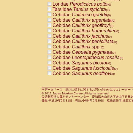
Pitheciidae
Callicebus cupreus
Loridae
Perodicticus potto
(0)
(0)
Pitheciidae
Callicebus donacophilus
Tarsiidae
Tarsius syrichta
(0
(0)
Pitheciidae
Callicebus moloch
Cebidae
Callimico goeldii
(0)
(0)
Pitheciidae
Callicebus torquatus
Cebidae
Callithrix argentata
(0)
(0)
Pitheciidae
Callicebus
spp.
Cebidae
Callithrix geoffroyi
(0)
(0)
Pitheciidae
Chiropotes satanas
Cebidae
Callithrix humeralifer
(0)
(0)
Pitheciidae
Pithecia monachus
Cebidae
Callithrix jacchus
(0)
(0)
Pitheciidae
Pithecia pithecia
Cebidae
Callithrix penicillata
(0)
(0)
Cercopithecidae
Cercocebus agilis
Cebidae
Callithrix
spp.
(0)
(0)
Cercopithecidae
Cercocebus galeritus
Cebidae
Cebuella pygmaea
(0)
Cercopithecidae
Cercocebus torquatu
Cebidae
Leontopithecus rosalia
(0)
Cercopithecidae
Cercocebus torquatus
Cebidae
Saguinus bicolor
(0)
Cercopithecidae
Cercocebus torquatu
Cebidae
Saguinus fuscicollis
(0)
Cercopithecidae
Cercocebus
hybrid
Cebidae
Saguinus geoffroyi
(0)
(0)
Cercopithecidae
Cercocebus
spp.
Cebidae
Saguinus imperator
(0)
(0)
Cercopithecidae
Lophocebus albigen
Cebidae
Saguinus labiatus
(0)
Cercopithecidae
Papio anubis
Cebidae
Saguinus leucopus
本データベース、並びに標本に関するお問い合わせはキュレーター・新宅勇太までお願い
(0)
(0)
© 2013 Japan Monkey Centre. All rights reserved.
Cercopithecidae
Papio cynocephalus
Cebidae
Saguinus midas
(
(0)
公益財団法人日本モンキーセンター 愛知県犬山市大字犬山字官林26番
Cercopithecidae
Papio hamadryas
Cebidae
Saguinus mystax
(0)
登録:平成19年5月31日 有効:令和4年5月30日 取扱責任者:綿貫宏
(0)
Cercopithecidae
Papio papio
Cebidae
Saguinus nigricollis
(0)
(0)
Cercopithecidae
Papio
spp.
Cebidae
Saguinus oedipus
(0)
(1)
Cercopithecidae
Mandrillus leucopha
Cebidae
Saguinus weddelli
(0)
Cercopithecidae
Mandrillus sphinx
Cebidae
Saguinus
spp.
(0)
(0)
Cercopithecidae
Theropithecus gelad
Cebidae
Aotus trivirgatus
(0)
Cercopithecidae
Macaca arctoides
Cebidae
Cebus albifrons
(0)
(0)