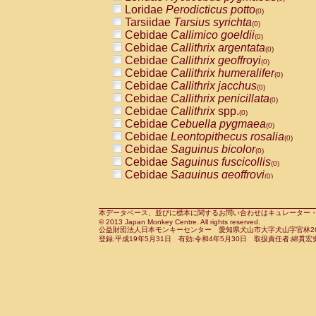
Pitheciidae
Callicebus cupreus
Loridae
Perodicticus potto
(0)
(0)
Pitheciidae
Callicebus donacophilus
Tarsiidae
Tarsius syrichta
(0
(0)
Pitheciidae
Callicebus moloch
Cebidae
Callimico goeldii
(0)
(0)
Pitheciidae
Callicebus torquatus
Cebidae
Callithrix argentata
(0)
(0)
Pitheciidae
Callicebus
spp.
Cebidae
Callithrix geoffroyi
(0)
(0)
Pitheciidae
Chiropotes satanas
Cebidae
Callithrix humeralifer
(0)
(0)
Pitheciidae
Pithecia monachus
Cebidae
Callithrix jacchus
(0)
(0)
Pitheciidae
Pithecia pithecia
Cebidae
Callithrix penicillata
(0)
(0)
Cercopithecidae
Cercocebus agilis
Cebidae
Callithrix
spp.
(0)
(0)
Cercopithecidae
Cercocebus galeritus
Cebidae
Cebuella pygmaea
(0)
Cercopithecidae
Cercocebus torquatu
Cebidae
Leontopithecus rosalia
(0)
Cercopithecidae
Cercocebus torquatus
Cebidae
Saguinus bicolor
(0)
Cercopithecidae
Cercocebus torquatu
Cebidae
Saguinus fuscicollis
(0)
Cercopithecidae
Cercocebus
hybrid
Cebidae
Saguinus geoffroyi
(0)
(0)
Cercopithecidae
Cercocebus
spp.
Cebidae
Saguinus imperator
(0)
(0)
Cercopithecidae
Lophocebus albigen
Cebidae
Saguinus labiatus
(0)
Cercopithecidae
Papio anubis
Cebidae
Saguinus leucopus
本データベース、並びに標本に関するお問い合わせはキュレーター・新宅勇太までお願い
(0)
(0)
© 2013 Japan Monkey Centre. All rights reserved.
Cercopithecidae
Papio cynocephalus
Cebidae
Saguinus midas
(
(0)
公益財団法人日本モンキーセンター 愛知県犬山市大字犬山字官林26番
Cercopithecidae
Papio hamadryas
Cebidae
Saguinus mystax
(0)
登録:平成19年5月31日 有効:令和4年5月30日 取扱責任者:綿貫宏
(0)
Cercopithecidae
Papio papio
Cebidae
Saguinus nigricollis
(0)
(0)
Cercopithecidae
Papio
spp.
Cebidae
Saguinus oedipus
(0)
(1)
Cercopithecidae
Mandrillus leucopha
Cebidae
Saguinus weddelli
(0)
Cercopithecidae
Mandrillus sphinx
Cebidae
Saguinus
spp.
(0)
(0)
Cercopithecidae
Theropithecus gelad
Cebidae
Aotus trivirgatus
(0)
Cercopithecidae
Macaca arctoides
Cebidae
Cebus albifrons
(0)
(0)