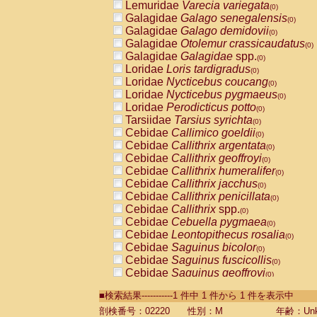
Lemuridae
Varecia variegata
(0)
Galagidae
Galago senegalensis
(0)
Galagidae
Galago demidovii
(0)
Galagidae
Otolemur crassicaudatus
(0)
Galagidae
Galagidae
spp.
(0)
Loridae
Loris tardigradus
(0)
Loridae
Nycticebus coucang
(0)
Loridae
Nycticebus pygmaeus
(0)
Loridae
Perodicticus potto
(0)
Tarsiidae
Tarsius syrichta
(0)
Cebidae
Callimico goeldii
(0)
Cebidae
Callithrix argentata
(0)
Cebidae
Callithrix geoffroyi
(0)
Cebidae
Callithrix humeralifer
(0)
Cebidae
Callithrix jacchus
(0)
Cebidae
Callithrix penicillata
(0)
Cebidae
Callithrix
spp.
(0)
Cebidae
Cebuella pygmaea
(0)
Cebidae
Leontopithecus rosalia
(0)
Cebidae
Saguinus bicolor
(0)
Cebidae
Saguinus fuscicollis
(0)
Cebidae
Saguinus geoffroyi
(0)
Cebidae
Saguinus imperator
(0)
■検索結果-----------1 件中 1 件から 1 件を表示中
Cebidae
Saguinus labiatus
(0)
Cebidae
Saguinus leucopus
剖検番号：02220
性別：M
年齢：Unk
(0)