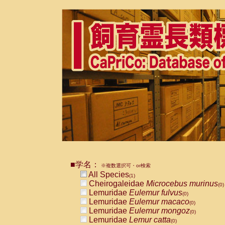
■学名：
※複数選択可・or検索
All Species
(1)
Cheirogaleidae
Microcebus murinus
(0)
Lemuridae
Eulemur fulvus
(0)
Lemuridae
Eulemur macaco
(0)
Lemuridae
Eulemur mongoz
(0)
Lemuridae
Lemur catta
(0)