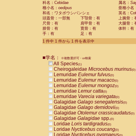
科名：Cebidae
Cebidae
Saguinus midas
属名：
Sa
(0)
種小名：
oedipus
亜種小名
Cebidae
Saguinus mystax
(0)
和名：ワタボウシパンシェ
英名：Cotto
Cebidae
Saguinus nigricollis
(0)
頭蓋骨：一部無
下顎骨：有
上腕骨：
Cebidae
Saguinus oedipus
(1)
尺骨：有
肩甲骨：有
大腿骨：
Cebidae
Saguinus weddelli
(0)
腓骨：有
寛骨：有
体幹：有
Cebidae
Saguinus
spp.
(0)
手：有
足：有
Cebidae
Aotus trivirgatus
(0)
Cebidae
Cebus albifrons
1 件中 1 件から 1 件を表示中
(0)
Cebidae
Cebus apella
(0)
Cebidae
Cebus capucinus
(0)
■学名：
Cebidae
Cebus nigrivittatus
※複数選択可・or検索
(0)
Cebidae
Cebus
spp.
All Species
(0)
(1)
Cebidae
Saimiri boliviensis
Cheirogaleidae
Microcebus murinus
(0)
(0)
Cebidae
Saimiri sciureus
Lemuridae
Eulemur fulvus
(0)
(0)
Atelidae
Alouatta caraya
Lemuridae
Eulemur macaco
(0)
(0)
Atelidae
Alouatta fusca
Lemuridae
Eulemur mongoz
(0)
(0)
Atelidae
Alouatta seniculus
Lemuridae
Lemur catta
(0)
(0)
Atelidae
Alouatta
spp.
Lemuridae
Varecia variegata
(0)
(0)
Atelidae
Ateles belzebuth
Galagidae
Galago senegalensis
(0)
(0)
Atelidae
Ateles geoffroyi
Galagidae
Galago demidovii
(0)
(0)
Atelidae
Ateles paniscus
Galagidae
Otolemur crassicaudatus
(0)
(0)
Atelidae
Ateles
spp.
Galagidae
Galagidae
spp.
(0)
(0)
Atelidae
Lagothrix lagothricha
Loridae
Loris tardigradus
(0)
(0)
Atelidae
Lagothrix lagothricha cana
Loridae
Nycticebus coucang
(0)
(0)
Pitheciidae
Cacajao calvus rubicundu
Loridae
Nycticebus pygmaeus
(0)