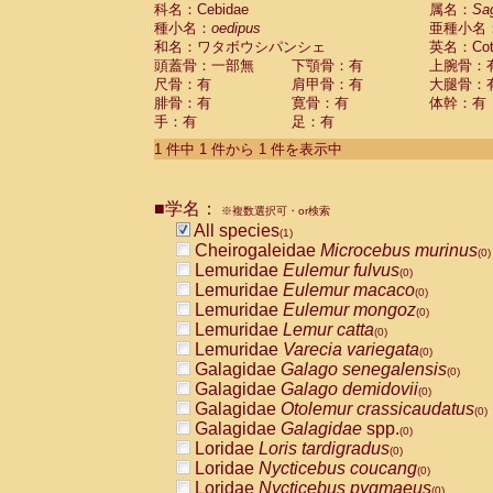
科名：Cebidae
Cebidae
Saguinus midas
属名：
Sa
(0)
種小名：
oedipus
亜種小名
Cebidae
Saguinus mystax
(0)
和名：ワタボウシパンシェ
英名：Cotto
Cebidae
Saguinus nigricollis
(0)
頭蓋骨：一部無
下顎骨：有
上腕骨：
Cebidae
Saguinus oedipus
(1)
尺骨：有
肩甲骨：有
大腿骨：
Cebidae
Saguinus weddelli
(0)
腓骨：有
寛骨：有
体幹：有
Cebidae
Saguinus
spp.
(0)
手：有
足：有
Cebidae
Aotus trivirgatus
(0)
Cebidae
Cebus albifrons
1 件中 1 件から 1 件を表示中
(0)
Cebidae
Cebus apella
(0)
Cebidae
Cebus capucinus
(0)
■学名：
Cebidae
Cebus nigrivittatus
※複数選択可・or検索
(0)
Cebidae
Cebus
spp.
All species
(0)
(1)
Cebidae
Saimiri boliviensis
Cheirogaleidae
Microcebus murinus
(0)
(0)
Cebidae
Saimiri sciureus
Lemuridae
Eulemur fulvus
(0)
(0)
Atelidae
Alouatta caraya
Lemuridae
Eulemur macaco
(0)
(0)
Atelidae
Alouatta fusca
Lemuridae
Eulemur mongoz
(0)
(0)
Atelidae
Alouatta seniculus
Lemuridae
Lemur catta
(0)
(0)
Atelidae
Alouatta
spp.
Lemuridae
Varecia variegata
(0)
(0)
Atelidae
Ateles belzebuth
Galagidae
Galago senegalensis
(0)
(0)
Atelidae
Ateles geoffroyi
Galagidae
Galago demidovii
(0)
(0)
Atelidae
Ateles paniscus
Galagidae
Otolemur crassicaudatus
(0)
(0)
Atelidae
Ateles
spp.
Galagidae
Galagidae
spp.
(0)
(0)
Atelidae
Lagothrix lagothricha
Loridae
Loris tardigradus
(0)
(0)
Atelidae
Lagothrix lagothricha cana
Loridae
Nycticebus coucang
(0)
(0)
Pitheciidae
Cacajao calvus rubicundu
Loridae
Nycticebus pygmaeus
(0)