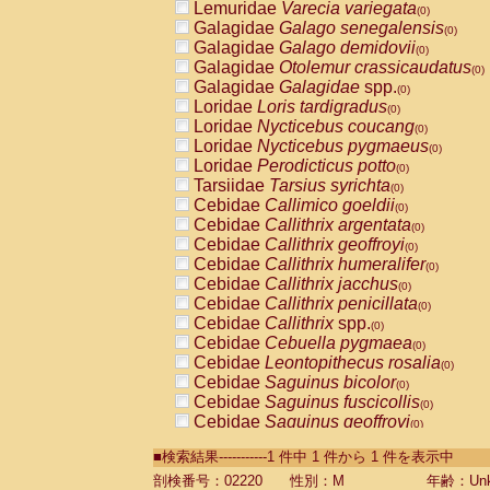
Lemuridae
Varecia variegata
(0)
Galagidae
Galago senegalensis
(0)
Galagidae
Galago demidovii
(0)
Galagidae
Otolemur crassicaudatus
(0)
Galagidae
Galagidae
spp.
(0)
Loridae
Loris tardigradus
(0)
Loridae
Nycticebus coucang
(0)
Loridae
Nycticebus pygmaeus
(0)
Loridae
Perodicticus potto
(0)
Tarsiidae
Tarsius syrichta
(0)
Cebidae
Callimico goeldii
(0)
Cebidae
Callithrix argentata
(0)
Cebidae
Callithrix geoffroyi
(0)
Cebidae
Callithrix humeralifer
(0)
Cebidae
Callithrix jacchus
(0)
Cebidae
Callithrix penicillata
(0)
Cebidae
Callithrix
spp.
(0)
Cebidae
Cebuella pygmaea
(0)
Cebidae
Leontopithecus rosalia
(0)
Cebidae
Saguinus bicolor
(0)
Cebidae
Saguinus fuscicollis
(0)
Cebidae
Saguinus geoffroyi
(0)
Cebidae
Saguinus imperator
(0)
■検索結果-----------1 件中 1 件から 1 件を表示中
Cebidae
Saguinus labiatus
(0)
Cebidae
Saguinus leucopus
剖検番号：02220
性別：M
年齢：Unk
(0)