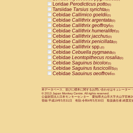
Pitheciidae
Callicebus cupreus
Loridae
Perodicticus potto
(0)
(0)
Pitheciidae
Callicebus donacophilus
Tarsiidae
Tarsius syrichta
(0
(0)
Pitheciidae
Callicebus moloch
Cebidae
Callimico goeldii
(0)
(0)
Pitheciidae
Callicebus torquatus
Cebidae
Callithrix argentata
(0)
(0)
Pitheciidae
Callicebus
spp.
Cebidae
Callithrix geoffroyi
(0)
(0)
Pitheciidae
Chiropotes satanas
Cebidae
Callithrix humeralifer
(0)
(0)
Pitheciidae
Pithecia monachus
Cebidae
Callithrix jacchus
(0)
(0)
Pitheciidae
Pithecia pithecia
Cebidae
Callithrix penicillata
(0)
(0)
Cercopithecidae
Cercocebus agilis
Cebidae
Callithrix
spp.
(0)
(0)
Cercopithecidae
Cercocebus galeritus
Cebidae
Cebuella pygmaea
(0)
Cercopithecidae
Cercocebus torquatu
Cebidae
Leontopithecus rosalia
(0)
Cercopithecidae
Cercocebus torquatus
Cebidae
Saguinus bicolor
(0)
Cercopithecidae
Cercocebus torquatu
Cebidae
Saguinus fuscicollis
(0)
Cercopithecidae
Cercocebus
hybrid
Cebidae
Saguinus geoffroyi
(0)
(0)
Cercopithecidae
Cercocebus
spp.
Cebidae
Saguinus imperator
(0)
(0)
Cercopithecidae
Lophocebus albigen
Cebidae
Saguinus labiatus
(0)
Cercopithecidae
Papio anubis
Cebidae
Saguinus leucopus
本データベース、並びに標本に関するお問い合わせはキュレーター・新宅勇太までお願い
(0)
(0)
© 2013 Japan Monkey Centre. All rights reserved.
Cercopithecidae
Papio cynocephalus
Cebidae
Saguinus midas
(
(0)
公益財団法人日本モンキーセンター 愛知県犬山市大字犬山字官林26番
Cercopithecidae
Papio hamadryas
Cebidae
Saguinus mystax
(0)
登録:平成19年5月31日 有効:令和4年5月30日 取扱責任者:綿貫宏
(0)
Cercopithecidae
Papio papio
Cebidae
Saguinus nigricollis
(0)
(0)
Cercopithecidae
Papio
spp.
Cebidae
Saguinus oedipus
(0)
(1)
Cercopithecidae
Mandrillus leucopha
Cebidae
Saguinus weddelli
(0)
Cercopithecidae
Mandrillus sphinx
Cebidae
Saguinus
spp.
(0)
(0)
Cercopithecidae
Theropithecus gelad
Cebidae
Aotus trivirgatus
(0)
Cercopithecidae
Macaca arctoides
Cebidae
Cebus albifrons
(0)
(0)