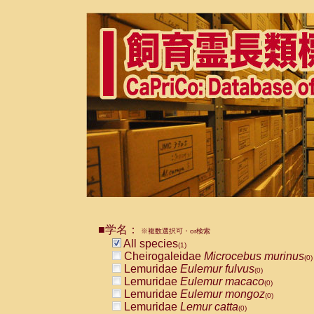
■学名：
※複数選択可・or検索
All species
(1)
Cheirogaleidae
Microcebus murinus
(0)
Lemuridae
Eulemur fulvus
(0)
Lemuridae
Eulemur macaco
(0)
Lemuridae
Eulemur mongoz
(0)
Lemuridae
Lemur catta
(0)