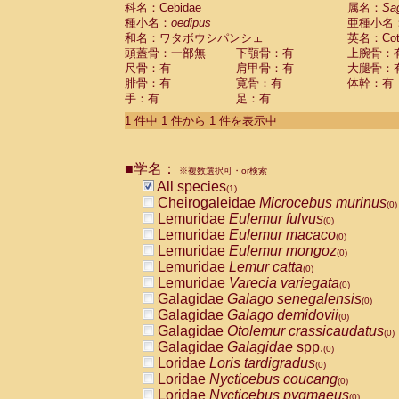
科名：Cebidae
Cebidae
Saguinus midas
属名：
Sa
(0)
種小名：
oedipus
亜種小名
Cebidae
Saguinus mystax
(0)
和名：ワタボウシパンシェ
英名：Cotto
Cebidae
Saguinus nigricollis
(0)
頭蓋骨：一部無
下顎骨：有
上腕骨：
Cebidae
Saguinus oedipus
(1)
尺骨：有
肩甲骨：有
大腿骨：
Cebidae
Saguinus weddelli
(0)
腓骨：有
寛骨：有
体幹：有
Cebidae
Saguinus
spp.
(0)
手：有
足：有
Cebidae
Aotus trivirgatus
(0)
Cebidae
Cebus albifrons
1 件中 1 件から 1 件を表示中
(0)
Cebidae
Cebus apella
(0)
Cebidae
Cebus capucinus
(0)
■学名：
Cebidae
Cebus nigrivittatus
※複数選択可・or検索
(0)
Cebidae
Cebus
spp.
All species
(0)
(1)
Cebidae
Saimiri boliviensis
Cheirogaleidae
Microcebus murinus
(0)
(0)
Cebidae
Saimiri sciureus
Lemuridae
Eulemur fulvus
(0)
(0)
Atelidae
Alouatta caraya
Lemuridae
Eulemur macaco
(0)
(0)
Atelidae
Alouatta fusca
Lemuridae
Eulemur mongoz
(0)
(0)
Atelidae
Alouatta seniculus
Lemuridae
Lemur catta
(0)
(0)
Atelidae
Alouatta
spp.
Lemuridae
Varecia variegata
(0)
(0)
Atelidae
Ateles belzebuth
Galagidae
Galago senegalensis
(0)
(0)
Atelidae
Ateles geoffroyi
Galagidae
Galago demidovii
(0)
(0)
Atelidae
Ateles paniscus
Galagidae
Otolemur crassicaudatus
(0)
(0)
Atelidae
Ateles
spp.
Galagidae
Galagidae
spp.
(0)
(0)
Atelidae
Lagothrix lagothricha
Loridae
Loris tardigradus
(0)
(0)
Atelidae
Lagothrix lagothricha cana
Loridae
Nycticebus coucang
(0)
(0)
Pitheciidae
Cacajao calvus rubicundu
Loridae
Nycticebus pygmaeus
(0)