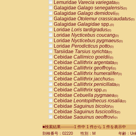
Lemuridae
Varecia variegata
(0)
Galagidae
Galago senegalensis
(0)
Galagidae
Galago demidovii
(0)
Galagidae
Otolemur crassicaudatus
(0)
Galagidae
Galagidae
spp.
(0)
Loridae
Loris tardigradus
(0)
Loridae
Nycticebus coucang
(0)
Loridae
Nycticebus pygmaeus
(0)
Loridae
Perodicticus potto
(0)
Tarsiidae
Tarsius syrichta
(0)
Cebidae
Callimico goeldii
(0)
Cebidae
Callithrix argentata
(0)
Cebidae
Callithrix geoffroyi
(0)
Cebidae
Callithrix humeralifer
(0)
Cebidae
Callithrix jacchus
(0)
Cebidae
Callithrix penicillata
(0)
Cebidae
Callithrix
spp.
(0)
Cebidae
Cebuella pygmaea
(0)
Cebidae
Leontopithecus rosalia
(0)
Cebidae
Saguinus bicolor
(0)
Cebidae
Saguinus fuscicollis
(0)
Cebidae
Saguinus geoffroyi
(0)
Cebidae
Saguinus imperator
(0)
■検索結果-----------1 件中 1 件から 1 件を表示中
Cebidae
Saguinus labiatus
(0)
Cebidae
Saguinus leucopus
剖検番号：02220
性別：M
年齢：Unk
(0)