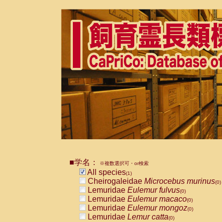
■学名：
※複数選択可・or検索
All species
(1)
Cheirogaleidae
Microcebus murinus
(0)
Lemuridae
Eulemur fulvus
(0)
Lemuridae
Eulemur macaco
(0)
Lemuridae
Eulemur mongoz
(0)
Lemuridae
Lemur catta
(0)