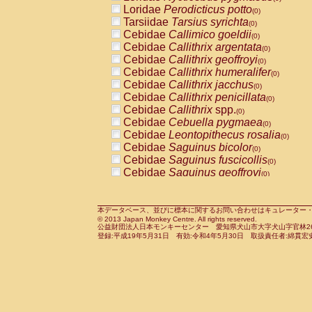
Pitheciidae
Callicebus cupreus
Loridae
Perodicticus potto
(0)
(0)
Pitheciidae
Callicebus donacophilus
Tarsiidae
Tarsius syrichta
(0
(0)
Pitheciidae
Callicebus moloch
Cebidae
Callimico goeldii
(0)
(0)
Pitheciidae
Callicebus torquatus
Cebidae
Callithrix argentata
(0)
(0)
Pitheciidae
Callicebus
spp.
Cebidae
Callithrix geoffroyi
(0)
(0)
Pitheciidae
Chiropotes satanas
Cebidae
Callithrix humeralifer
(0)
(0)
Pitheciidae
Pithecia monachus
Cebidae
Callithrix jacchus
(0)
(0)
Pitheciidae
Pithecia pithecia
Cebidae
Callithrix penicillata
(0)
(0)
Cercopithecidae
Cercocebus agilis
Cebidae
Callithrix
spp.
(0)
(0)
Cercopithecidae
Cercocebus galeritus
Cebidae
Cebuella pygmaea
(0)
Cercopithecidae
Cercocebus torquatu
Cebidae
Leontopithecus rosalia
(0)
Cercopithecidae
Cercocebus torquatus
Cebidae
Saguinus bicolor
(0)
Cercopithecidae
Cercocebus torquatu
Cebidae
Saguinus fuscicollis
(0)
Cercopithecidae
Cercocebus
hybrid
Cebidae
Saguinus geoffroyi
(0)
(0)
Cercopithecidae
Cercocebus
spp.
Cebidae
Saguinus imperator
(0)
(0)
Cercopithecidae
Lophocebus albigen
Cebidae
Saguinus labiatus
(0)
Cercopithecidae
Papio anubis
Cebidae
Saguinus leucopus
本データベース、並びに標本に関するお問い合わせはキュレーター・新宅勇太までお願い
(0)
(0)
© 2013 Japan Monkey Centre. All rights reserved.
Cercopithecidae
Papio cynocephalus
Cebidae
Saguinus midas
(
(0)
公益財団法人日本モンキーセンター 愛知県犬山市大字犬山字官林26番
Cercopithecidae
Papio hamadryas
Cebidae
Saguinus mystax
(0)
登録:平成19年5月31日 有効:令和4年5月30日 取扱責任者:綿貫宏
(0)
Cercopithecidae
Papio papio
Cebidae
Saguinus nigricollis
(0)
(0)
Cercopithecidae
Papio
spp.
Cebidae
Saguinus oedipus
(0)
(1)
Cercopithecidae
Mandrillus leucopha
Cebidae
Saguinus weddelli
(0)
Cercopithecidae
Mandrillus sphinx
Cebidae
Saguinus
spp.
(0)
(0)
Cercopithecidae
Theropithecus gelad
Cebidae
Aotus trivirgatus
(0)
Cercopithecidae
Macaca arctoides
Cebidae
Cebus albifrons
(0)
(0)