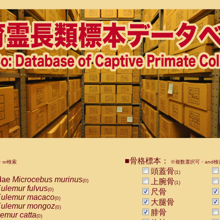
■骨格標本：
or検索
※複数選択可・and検
頭蓋骨
(1)
dae
Microcebus murinus
上腕骨
(0)
(1)
ulemur fulvus
(0)
尺骨
ulemur macaco
(0)
大腿骨
ulemur mongoz
(0)
腓骨
emur catta
(0)