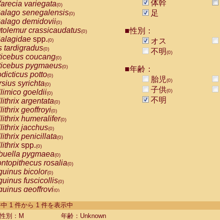
体幹
arecia variegata
(0)
alago senegalensis
足
(0)
alago demidovii
(0)
tolemur crassicaudatus
■性別：
(0)
alagidae
spp.
オス
(0)
s tardigradus
(0)
不明
(0)
ticebus coucang
(0)
ticebus pygmaeus
(0)
■年齢：
dicticus potto
(0)
胎児
(0)
rsius syrichta
(0)
子供
limico goeldii
(0)
(0)
不明
lithrix argentata
(0)
lithrix geoffroyi
(0)
lithrix humeralifer
(0)
lithrix jacchus
(0)
lithrix penicillata
(0)
lithrix
spp.
(0)
buella pygmaea
(0)
ntopithecus rosalia
(0)
uinus bicolor
(0)
uinus fuscicollis
(0)
uinus geoffroyi
(0)
uinus imperator
(0)
-1 件中 1 件から 1 件を表示中
uinus labiatus
(0)
guinus leucopus
性別：M
年齢：Unknown
(0)