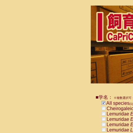
■学名：
※複数選択可・
All species
(1)
Cheirogalei
Lemuridae
E
Lemuridae
E
Lemuridae
E
Lemuridae
L