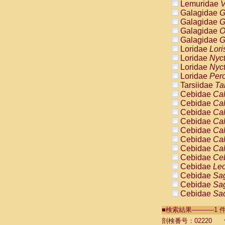
Lemuridae
V
Galagidae
G
Galagidae
G
Galagidae
O
Galagidae
G
Loridae
Lori
Loridae
Nyc
Loridae
Nyc
Loridae
Pero
Tarsiidae
Ta
Cebidae
Cal
Cebidae
Cal
Cebidae
Cal
Cebidae
Cal
Cebidae
Cal
Cebidae
Cal
Cebidae
Cal
Cebidae
Ce
Cebidae
Leo
Cebidae
Sag
Cebidae
Sag
Cebidae
Sag
Cebidae
Sag
■検索結果----------
Cebidae
Sag
Cebidae
Sa
剖検番号：02220