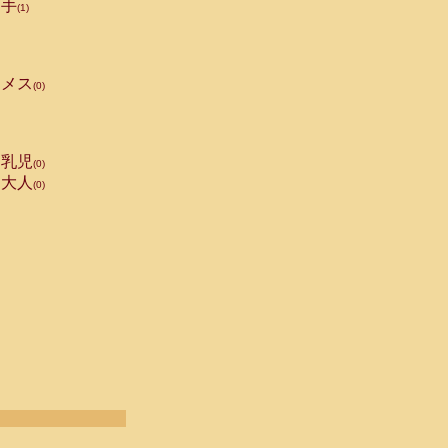
手
(1)
メス
(0)
乳児
(0)
大人
(0)