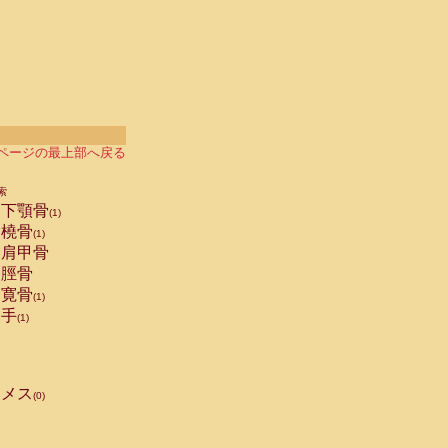
ページの最上部へ戻る
索
下顎骨
(1)
橈骨
(1)
肩甲骨
脛骨
寛骨
(1)
手
(1)
メス
(0)