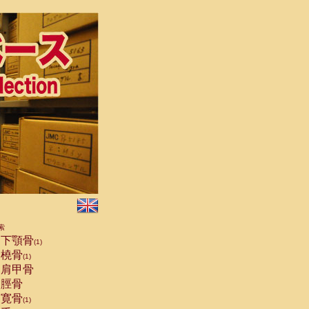
索
下顎骨
(1)
橈骨
(1)
肩甲骨
脛骨
寛骨
(1)