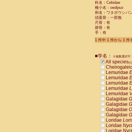
科名：Cebidae
Cebidae
Sa
種小名：
oedipus
Cebidae
Sa
和名：ワタボウシパ
Cebidae
Sag
頭蓋骨：一部無
Cebidae
Sa
尺骨：有
Cebidae
Sag
腓骨：有
Cebidae
Sa
手：有
Cebidae
Aot
Cebidae
Ceb
1 件中 1 件から 1 
Cebidae
Ceb
Cebidae
Ce
■学名：
Cebidae
Ceb
※複数選択可・
Cebidae
Ce
All species
(1)
Cebidae
Sai
Cheirogalei
Cebidae
Sai
Lemuridae
E
Atelidae
Alo
Lemuridae
E
Atelidae
Alo
Lemuridae
E
Atelidae
Alo
Lemuridae
L
Atelidae
Alo
Lemuridae
V
Atelidae
Ate
Galagidae
G
Atelidae
Ate
Galagidae
G
Atelidae
Ate
Galagidae
O
Atelidae
Ate
Galagidae
G
Atelidae
Lag
Loridae
Lori
Atelidae
Lag
Loridae
Nyc
Pitheciidae
Loridae
Nyc