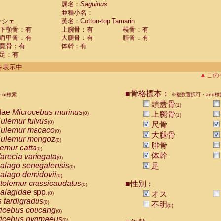
guinus midas
属名：
Saguinus
(0)
亜種小名：
guinus mystax
(0)
ンシェ
英名：Cotton-top Tamarin
uinus nigricollis
(0)
下顎骨：有
上腕骨：有
橈骨：有
guinus oedipus
(1)
肩甲骨：有
大腿骨：有
脛骨：有
uinus weddelli
(0)
寛骨：有
体幹：有
guinus
spp.
(0)
足：有
us trivirgatus
(0)
us albifrons
件を表示中
(0)
us apella
▲この
(0)
bus capucinus
(0)
us nigrivittatus
■骨格標本：
or検索
(0)
※複数選択可・and検
bus
spp.
頭蓋骨
(0)
(1)
miri boliviensis
dae
Microcebus murinus
(0)
上腕骨
(0)
(1)
miri sciureus
ulemur fulvus
(0)
(0)
尺骨
uatta caraya
ulemur macaco
(0)
(0)
大腿骨
uatta fusca
ulemur mongoz
(0)
(0)
腓骨
uatta seniculus
emur catta
(0)
(0)
uatta
spp.
体幹
arecia variegata
(0)
(0)
les belzebuth
alago senegalensis
足
(0)
(0)
les geoffroyi
alago demidovii
(0)
(0)
les paniscus
tolemur crassicaudatus
■性別：
(0)
(0)
les
spp.
alagidae
spp.
(0)
オス
(0)
othrix lagothricha
s tardigradus
(0)
(0)
不明
(0)
othrix lagothricha cana
ticebus coucang
(0)
(0)
Cacajao calvus rubicundus
ticebus pygmaeus
(0)
(0)