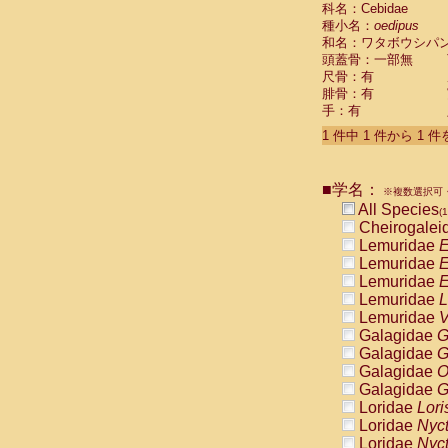
科名：Cebidae
Cebidae
Sa
種小名：
oedipus
Cebidae
Sa
和名：ワタボウシパ
Cebidae
Sag
頭蓋骨：一部無
Cebidae
Sa
尺骨：有
Cebidae
Sag
腓骨：有
Cebidae
Sa
手：有
Cebidae
Aot
Cebidae
Ceb
1 件中 1 件から 1 
Cebidae
Ceb
Cebidae
Ce
■学名：
Cebidae
Ceb
※複数選択可・
Cebidae
Ce
All Species
(1
Cebidae
Sai
Cheirogalei
Cebidae
Sai
Lemuridae
E
Atelidae
Alo
Lemuridae
E
Atelidae
Alo
Lemuridae
E
Atelidae
Alo
Lemuridae
L
Atelidae
Alo
Lemuridae
V
Atelidae
Ate
Galagidae
G
Atelidae
Ate
Galagidae
G
Atelidae
Ate
Galagidae
O
Atelidae
Ate
Galagidae
G
Atelidae
Lag
Loridae
Lori
Atelidae
Lag
Loridae
Nyc
Pitheciidae
Loridae
Nyc