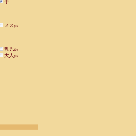
手
メス
(0)
乳児
(0)
大人
(0)