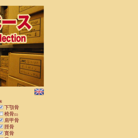
索
下顎骨
橈骨
(1)
肩甲骨
脛骨
寛骨