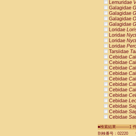
Lemuridae
V
Galagidae
G
Galagidae
G
Galagidae
O
Galagidae
G
Loridae
Lori
Loridae
Nyc
Loridae
Nyc
Loridae
Pero
Tarsiidae
Ta
Cebidae
Cal
Cebidae
Cal
Cebidae
Cal
Cebidae
Cal
Cebidae
Cal
Cebidae
Cal
Cebidae
Cal
Cebidae
Ce
Cebidae
Leo
Cebidae
Sag
Cebidae
Sag
Cebidae
Sag
Cebidae
Sag
■検索結果----------
Cebidae
Sag
Cebidae
Sa
剖検番号：02220