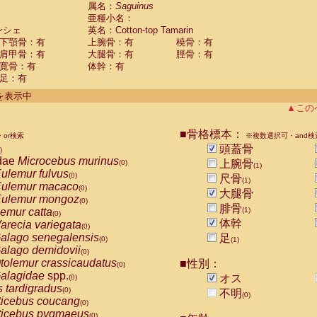
guinus midas
属名：
Saguinus
(0)
亜種小名：
guinus mystax
(0)
ンシェ
英名：Cotton-top Tamarin
uinus nigricollis
(0)
下顎骨：有
上腕骨：有
橈骨：有
guinus oedipus
(1)
肩甲骨：有
大腿骨：有
脛骨：有
uinus weddelli
(0)
寛骨：有
体幹：有
guinus
spp.
(0)
足：有
us trivirgatus
(0)
us albifrons
件を表示中
(0)
us apella
▲この
(0)
bus capucinus
(0)
us nigrivittatus
■骨格標本：
or検索
(0)
※複数選択可・and検
bus
spp.
頭蓋骨
(0)
)
miri boliviensis
dae
Microcebus murinus
(0)
上腕骨
(0)
(1)
miri sciureus
ulemur fulvus
(0)
(0)
尺骨
(1)
uatta caraya
ulemur macaco
(0)
(0)
大腿骨
uatta fusca
ulemur mongoz
(0)
(0)
腓骨
uatta seniculus
emur catta
(1)
(0)
(0)
uatta
spp.
体幹
arecia variegata
(0)
(0)
les belzebuth
alago senegalensis
足
(0)
(0)
(1)
les geoffroyi
alago demidovii
(0)
(0)
les paniscus
tolemur crassicaudatus
■性別：
(0)
(0)
les
spp.
alagidae
spp.
(0)
オス
(0)
othrix lagothricha
s tardigradus
(0)
(0)
不明
(0)
othrix lagothricha cana
ticebus coucang
(0)
(0)
Cacajao calvus rubicundus
ticebus pygmaeus
(0)
(0)