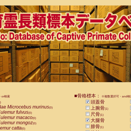
■骨格標本：
or検索
※複数選択可・and検
頭蓋骨
)
dae
Microcebus murinus
上腕骨
(0)
(1)
ulemur fulvus
(0)
尺骨
(1)
ulemur macaco
(0)
大腿骨
ulemur mongoz
(0)
腓骨
emur catta
(1)
(0)