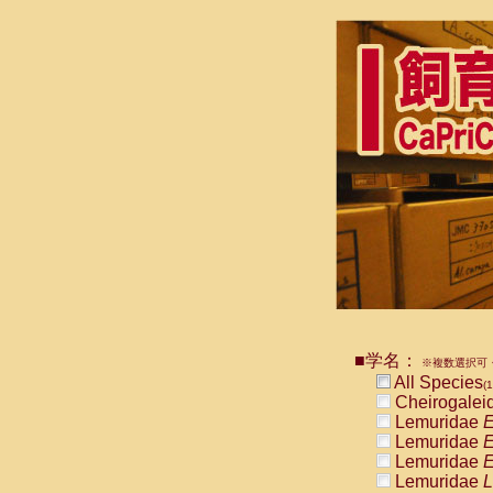
■学名：
※複数選択可・
All Species
(1
Cheirogalei
Lemuridae
E
Lemuridae
E
Lemuridae
E
Lemuridae
L