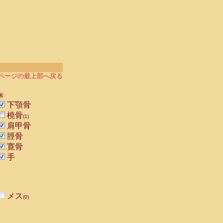
ページの最上部へ戻る
索
下顎骨
橈骨
(1)
肩甲骨
脛骨
寛骨
手
メス
(0)