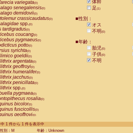
体幹
arecia variegata
(0)
alago senegalensis
足
(0)
(1)
alago demidovii
(0)
tolemur crassicaudatus
■性別：
(0)
alagidae
spp.
オス
(0)
s tardigradus
(0)
不明
(0)
ticebus coucang
(0)
ticebus pygmaeus
(0)
■年齢：
dicticus potto
(0)
胎児
(0)
rsius syrichta
(0)
子供
limico goeldii
(0)
(0)
不明
lithrix argentata
(0)
lithrix geoffroyi
(0)
lithrix humeralifer
(0)
lithrix jacchus
(0)
lithrix penicillata
(0)
lithrix
spp.
(0)
buella pygmaea
(0)
ntopithecus rosalia
(0)
uinus bicolor
(0)
uinus fuscicollis
(0)
uinus geoffroyi
(0)
uinus imperator
(0)
-1 件中 1 件から 1 件を表示中
uinus labiatus
(0)
guinus leucopus
性別：M
年齢：Unknown
(0)