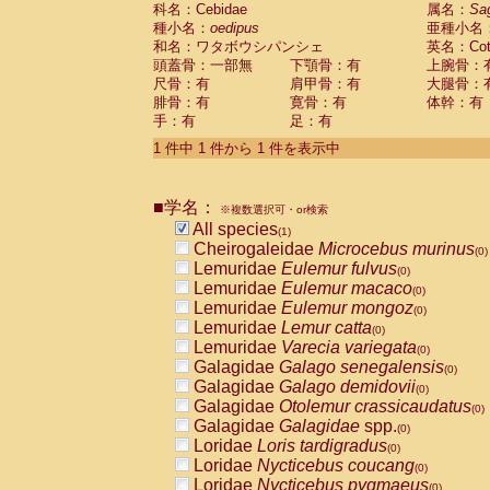
科名：Cebidae
Cebidae
Saguinus midas
属名：
Sa
(0)
種小名：
oedipus
亜種小名
Cebidae
Saguinus mystax
(0)
和名：ワタボウシパンシェ
英名：Cotto
Cebidae
Saguinus nigricollis
(0)
頭蓋骨：一部無
下顎骨：有
上腕骨：
Cebidae
Saguinus oedipus
(1)
尺骨：有
肩甲骨：有
大腿骨：
Cebidae
Saguinus weddelli
(0)
腓骨：有
寛骨：有
体幹：有
Cebidae
Saguinus
spp.
(0)
手：有
足：有
Cebidae
Aotus trivirgatus
(0)
Cebidae
Cebus albifrons
1 件中 1 件から 1 件を表示中
(0)
Cebidae
Cebus apella
(0)
Cebidae
Cebus capucinus
(0)
■学名：
Cebidae
Cebus nigrivittatus
※複数選択可・or検索
(0)
Cebidae
Cebus
spp.
All species
(0)
(1)
Cebidae
Saimiri boliviensis
Cheirogaleidae
Microcebus murinus
(0)
(0)
Cebidae
Saimiri sciureus
Lemuridae
Eulemur fulvus
(0)
(0)
Atelidae
Alouatta caraya
Lemuridae
Eulemur macaco
(0)
(0)
Atelidae
Alouatta fusca
Lemuridae
Eulemur mongoz
(0)
(0)
Atelidae
Alouatta seniculus
Lemuridae
Lemur catta
(0)
(0)
Atelidae
Alouatta
spp.
Lemuridae
Varecia variegata
(0)
(0)
Atelidae
Ateles belzebuth
Galagidae
Galago senegalensis
(0)
(0)
Atelidae
Ateles geoffroyi
Galagidae
Galago demidovii
(0)
(0)
Atelidae
Ateles paniscus
Galagidae
Otolemur crassicaudatus
(0)
(0)
Atelidae
Ateles
spp.
Galagidae
Galagidae
spp.
(0)
(0)
Atelidae
Lagothrix lagothricha
Loridae
Loris tardigradus
(0)
(0)
Atelidae
Lagothrix lagothricha cana
Loridae
Nycticebus coucang
(0)
(0)
Pitheciidae
Cacajao calvus rubicundu
Loridae
Nycticebus pygmaeus
(0)