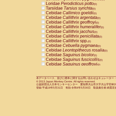
Pitheciidae
Callicebus cupreus
Loridae
Perodicticus potto
(0)
(0)
Pitheciidae
Callicebus donacophilus
Tarsiidae
Tarsius syrichta
(0
(0)
Pitheciidae
Callicebus moloch
Cebidae
Callimico goeldii
(0)
(0)
Pitheciidae
Callicebus torquatus
Cebidae
Callithrix argentata
(0)
(0)
Pitheciidae
Callicebus
spp.
Cebidae
Callithrix geoffroyi
(0)
(0)
Pitheciidae
Chiropotes satanas
Cebidae
Callithrix humeralifer
(0)
(0)
Pitheciidae
Pithecia monachus
Cebidae
Callithrix jacchus
(0)
(0)
Pitheciidae
Pithecia pithecia
Cebidae
Callithrix penicillata
(0)
(0)
Cercopithecidae
Cercocebus agilis
Cebidae
Callithrix
spp.
(0)
(0)
Cercopithecidae
Cercocebus galeritus
Cebidae
Cebuella pygmaea
(0)
Cercopithecidae
Cercocebus torquatu
Cebidae
Leontopithecus rosalia
(0)
Cercopithecidae
Cercocebus torquatus
Cebidae
Saguinus bicolor
(0)
Cercopithecidae
Cercocebus torquatu
Cebidae
Saguinus fuscicollis
(0)
Cercopithecidae
Cercocebus
hybrid
Cebidae
Saguinus geoffroyi
(0)
(0)
Cercopithecidae
Cercocebus
spp.
Cebidae
Saguinus imperator
(0)
(0)
Cercopithecidae
Lophocebus albigen
Cebidae
Saguinus labiatus
(0)
Cercopithecidae
Papio anubis
Cebidae
Saguinus leucopus
本データベース、並びに標本に関するお問い合わせはキュレーター・新宅勇太までお願い
(0)
(0)
© 2013 Japan Monkey Centre. All rights reserved.
Cercopithecidae
Papio cynocephalus
Cebidae
Saguinus midas
(
(0)
公益財団法人日本モンキーセンター 愛知県犬山市大字犬山字官林26番
Cercopithecidae
Papio hamadryas
Cebidae
Saguinus mystax
(0)
登録:平成19年5月31日 有効:令和4年5月30日 取扱責任者:綿貫宏
(0)
Cercopithecidae
Papio papio
Cebidae
Saguinus nigricollis
(0)
(0)
Cercopithecidae
Papio
spp.
Cebidae
Saguinus oedipus
(0)
(1)
Cercopithecidae
Mandrillus leucopha
Cebidae
Saguinus weddelli
(0)
Cercopithecidae
Mandrillus sphinx
Cebidae
Saguinus
spp.
(0)
(0)
Cercopithecidae
Theropithecus gelad
Cebidae
Aotus trivirgatus
(0)
Cercopithecidae
Macaca arctoides
Cebidae
Cebus albifrons
(0)
(0)