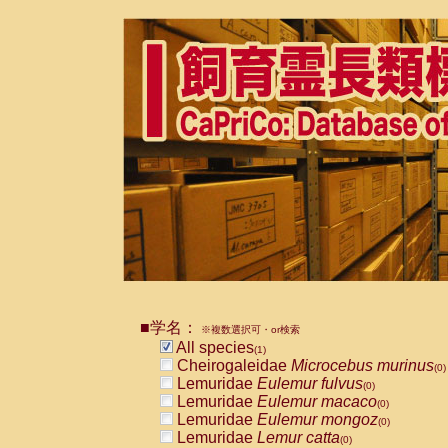
■学名：
※複数選択可・or検索
All species
(1)
Cheirogaleidae
Microcebus murinus
(0)
Lemuridae
Eulemur fulvus
(0)
Lemuridae
Eulemur macaco
(0)
Lemuridae
Eulemur mongoz
(0)
Lemuridae
Lemur catta
(0)