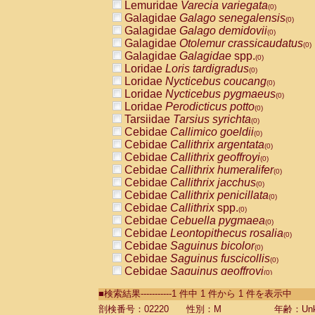
Lemuridae
Varecia variegata
(0)
Galagidae
Galago senegalensis
(0)
Galagidae
Galago demidovii
(0)
Galagidae
Otolemur crassicaudatus
(0)
Galagidae
Galagidae
spp.
(0)
Loridae
Loris tardigradus
(0)
Loridae
Nycticebus coucang
(0)
Loridae
Nycticebus pygmaeus
(0)
Loridae
Perodicticus potto
(0)
Tarsiidae
Tarsius syrichta
(0)
Cebidae
Callimico goeldii
(0)
Cebidae
Callithrix argentata
(0)
Cebidae
Callithrix geoffroyi
(0)
Cebidae
Callithrix humeralifer
(0)
Cebidae
Callithrix jacchus
(0)
Cebidae
Callithrix penicillata
(0)
Cebidae
Callithrix
spp.
(0)
Cebidae
Cebuella pygmaea
(0)
Cebidae
Leontopithecus rosalia
(0)
Cebidae
Saguinus bicolor
(0)
Cebidae
Saguinus fuscicollis
(0)
Cebidae
Saguinus geoffroyi
(0)
Cebidae
Saguinus imperator
(0)
■検索結果-----------1 件中 1 件から 1 件を表示中
Cebidae
Saguinus labiatus
(0)
Cebidae
Saguinus leucopus
剖検番号：02220
性別：M
年齢：Unk
(0)