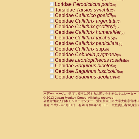
Pitheciidae
Callicebus cupreus
Loridae
Perodicticus potto
(0)
(0)
Pitheciidae
Callicebus donacophilus
Tarsiidae
Tarsius syrichta
(0
(0)
Pitheciidae
Callicebus moloch
Cebidae
Callimico goeldii
(0)
(0)
Pitheciidae
Callicebus torquatus
Cebidae
Callithrix argentata
(0)
(0)
Pitheciidae
Callicebus
spp.
Cebidae
Callithrix geoffroyi
(0)
(0)
Pitheciidae
Chiropotes satanas
Cebidae
Callithrix humeralifer
(0)
(0)
Pitheciidae
Pithecia monachus
Cebidae
Callithrix jacchus
(0)
(0)
Pitheciidae
Pithecia pithecia
Cebidae
Callithrix penicillata
(0)
(0)
Cercopithecidae
Cercocebus agilis
Cebidae
Callithrix
spp.
(0)
(0)
Cercopithecidae
Cercocebus galeritus
Cebidae
Cebuella pygmaea
(0)
Cercopithecidae
Cercocebus torquatu
Cebidae
Leontopithecus rosalia
(0)
Cercopithecidae
Cercocebus torquatus
Cebidae
Saguinus bicolor
(0)
Cercopithecidae
Cercocebus torquatu
Cebidae
Saguinus fuscicollis
(0)
Cercopithecidae
Cercocebus
hybrid
Cebidae
Saguinus geoffroyi
(0)
(0)
Cercopithecidae
Cercocebus
spp.
Cebidae
Saguinus imperator
(0)
(0)
Cercopithecidae
Lophocebus albigen
Cebidae
Saguinus labiatus
(0)
Cercopithecidae
Papio anubis
Cebidae
Saguinus leucopus
本データベース、並びに標本に関するお問い合わせはキュレーター・新宅勇太までお願い
(0)
(0)
© 2013 Japan Monkey Centre. All rights reserved.
Cercopithecidae
Papio cynocephalus
Cebidae
Saguinus midas
(
(0)
公益財団法人日本モンキーセンター 愛知県犬山市大字犬山字官林26番
Cercopithecidae
Papio hamadryas
Cebidae
Saguinus mystax
(0)
登録:平成19年5月31日 有効:令和4年5月30日 取扱責任者:綿貫宏
(0)
Cercopithecidae
Papio papio
Cebidae
Saguinus nigricollis
(0)
(1)
Cercopithecidae
Papio
spp.
Cebidae
Saguinus oedipus
(0)
(0)
Cercopithecidae
Mandrillus leucopha
Cebidae
Saguinus weddelli
(0)
Cercopithecidae
Mandrillus sphinx
Cebidae
Saguinus
spp.
(0)
(0)
Cercopithecidae
Theropithecus gelad
Cebidae
Aotus trivirgatus
(0)
Cercopithecidae
Macaca arctoides
Cebidae
Cebus albifrons
(0)
(0)