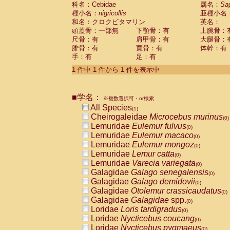
科名：Cebidae
Cebidae
Saguinus midas
属名：
Sa
(0)
種小名：
nigricollis
亜種小名
Cebidae
Saguinus mystax
(0)
和名：クロクビタマリン
英名：
Cebidae
Saguinus nigricollis
(1)
頭蓋骨：一部無
下顎骨：有
上腕骨：
Cebidae
Saguinus oedipus
(0)
尺骨：有
肩甲骨：有
大腿骨：
Cebidae
Saguinus weddelli
(0)
腓骨：有
寛骨：有
体幹：有
Cebidae
Saguinus
spp.
(0)
手：有
足：有
Cebidae
Aotus trivirgatus
(0)
Cebidae
Cebus albifrons
1 件中 1 件から 1 件を表示中
(0)
Cebidae
Cebus apella
(0)
Cebidae
Cebus capucinus
(0)
■学名：
Cebidae
Cebus nigrivittatus
※複数選択可・or検索
(0)
Cebidae
Cebus
spp.
All Species
(0)
(1)
Cebidae
Saimiri boliviensis
Cheirogaleidae
Microcebus murinus
(0)
(0)
Cebidae
Saimiri sciureus
Lemuridae
Eulemur fulvus
(0)
(0)
Atelidae
Alouatta caraya
Lemuridae
Eulemur macaco
(0)
(0)
Atelidae
Alouatta fusca
Lemuridae
Eulemur mongoz
(0)
(0)
Atelidae
Alouatta seniculus
Lemuridae
Lemur catta
(0)
(0)
Atelidae
Alouatta
spp.
Lemuridae
Varecia variegata
(0)
(0)
Atelidae
Ateles belzebuth
Galagidae
Galago senegalensis
(0)
(0)
Atelidae
Ateles geoffroyi
Galagidae
Galago demidovii
(0)
(0)
Atelidae
Ateles paniscus
Galagidae
Otolemur crassicaudatus
(0)
(0)
Atelidae
Ateles
spp.
Galagidae
Galagidae
spp.
(0)
(0)
Atelidae
Lagothrix lagothricha
Loridae
Loris tardigradus
(0)
(0)
Atelidae
Lagothrix lagothricha cana
Loridae
Nycticebus coucang
(0)
(0)
Pitheciidae
Cacajao calvus rubicundu
Loridae
Nycticebus pygmaeus
(0)