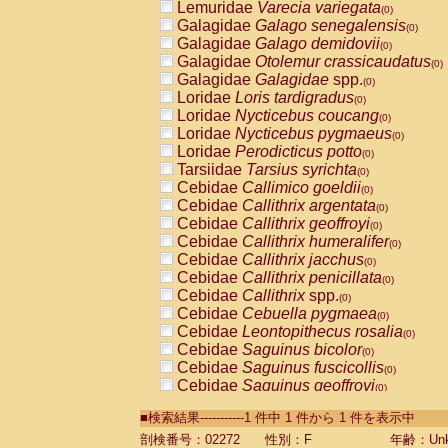
Lemuridae
Varecia variegata
(0)
Galagidae
Galago senegalensis
(0)
Galagidae
Galago demidovii
(0)
Galagidae
Otolemur crassicaudatus
(0)
Galagidae
Galagidae
spp.
(0)
Loridae
Loris tardigradus
(0)
Loridae
Nycticebus coucang
(0)
Loridae
Nycticebus pygmaeus
(0)
Loridae
Perodicticus potto
(0)
Tarsiidae
Tarsius syrichta
(0)
Cebidae
Callimico goeldii
(0)
Cebidae
Callithrix argentata
(0)
Cebidae
Callithrix geoffroyi
(0)
Cebidae
Callithrix humeralifer
(0)
Cebidae
Callithrix jacchus
(0)
Cebidae
Callithrix penicillata
(0)
Cebidae
Callithrix
spp.
(0)
Cebidae
Cebuella pygmaea
(0)
Cebidae
Leontopithecus rosalia
(0)
Cebidae
Saguinus bicolor
(0)
Cebidae
Saguinus fuscicollis
(0)
Cebidae
Saguinus geoffroyi
(0)
Cebidae
Saguinus imperator
(0)
■検索結果-----------1 件中 1 件から 1 件を表示中
Cebidae
Saguinus labiatus
(0)
Cebidae
Saguinus leucopus
剖検番号：02272
性別：F
年齢：Unk
(0)