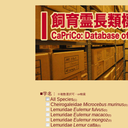
■学名：
※複数選択可・or検索
All Species
(1)
Cheirogaleidae
Microcebus murinus
(0)
Lemuridae
Eulemur fulvus
(0)
Lemuridae
Eulemur macaco
(0)
Lemuridae
Eulemur mongoz
(0)
Lemuridae
Lemur catta
(0)