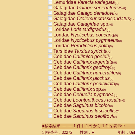
Lemuridae
Varecia variegata
(0)
Galagidae
Galago senegalensis
(0)
Galagidae
Galago demidovii
(0)
Galagidae
Otolemur crassicaudatus
(0)
Galagidae
Galagidae
spp.
(0)
Loridae
Loris tardigradus
(0)
Loridae
Nycticebus coucang
(0)
Loridae
Nycticebus pygmaeus
(0)
Loridae
Perodicticus potto
(0)
Tarsiidae
Tarsius syrichta
(0)
Cebidae
Callimico goeldii
(0)
Cebidae
Callithrix argentata
(0)
Cebidae
Callithrix geoffroyi
(0)
Cebidae
Callithrix humeralifer
(0)
Cebidae
Callithrix jacchus
(0)
Cebidae
Callithrix penicillata
(0)
Cebidae
Callithrix
spp.
(0)
Cebidae
Cebuella pygmaea
(0)
Cebidae
Leontopithecus rosalia
(0)
Cebidae
Saguinus bicolor
(0)
Cebidae
Saguinus fuscicollis
(0)
Cebidae
Saguinus geoffroyi
(0)
Cebidae
Saguinus imperator
(0)
■検索結果-----------1 件中 1 件から 1 件を表示中
Cebidae
Saguinus labiatus
(0)
Cebidae
Saguinus leucopus
剖検番号：02272
性別：F
年齢：Unk
(0)