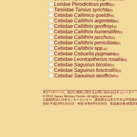
Pitheciidae
Callicebus cupreus
Loridae
Perodicticus potto
(0)
(0)
Pitheciidae
Callicebus donacophilus
Tarsiidae
Tarsius syrichta
(0
(0)
Pitheciidae
Callicebus moloch
Cebidae
Callimico goeldii
(0)
(0)
Pitheciidae
Callicebus torquatus
Cebidae
Callithrix argentata
(0)
(0)
Pitheciidae
Callicebus
spp.
Cebidae
Callithrix geoffroyi
(0)
(0)
Pitheciidae
Chiropotes satanas
Cebidae
Callithrix humeralifer
(0)
(0)
Pitheciidae
Pithecia monachus
Cebidae
Callithrix jacchus
(0)
(0)
Pitheciidae
Pithecia pithecia
Cebidae
Callithrix penicillata
(0)
(0)
Cercopithecidae
Cercocebus agilis
Cebidae
Callithrix
spp.
(0)
(0)
Cercopithecidae
Cercocebus galeritus
Cebidae
Cebuella pygmaea
(0)
Cercopithecidae
Cercocebus torquatu
Cebidae
Leontopithecus rosalia
(0)
Cercopithecidae
Cercocebus torquatus
Cebidae
Saguinus bicolor
(0)
Cercopithecidae
Cercocebus torquatu
Cebidae
Saguinus fuscicollis
(0)
Cercopithecidae
Cercocebus
hybrid
Cebidae
Saguinus geoffroyi
(0)
(0)
Cercopithecidae
Cercocebus
spp.
Cebidae
Saguinus imperator
(0)
(0)
Cercopithecidae
Lophocebus albigen
Cebidae
Saguinus labiatus
(0)
Cercopithecidae
Papio anubis
Cebidae
Saguinus leucopus
本データベース、並びに標本に関するお問い合わせはキュレーター・新宅勇太までお願い
(0)
(0)
© 2013 Japan Monkey Centre. All rights reserved.
Cercopithecidae
Papio cynocephalus
Cebidae
Saguinus midas
(
(0)
公益財団法人日本モンキーセンター 愛知県犬山市大字犬山字官林26番
Cercopithecidae
Papio hamadryas
Cebidae
Saguinus mystax
(0)
登録:平成19年5月31日 有効:令和4年5月30日 取扱責任者:綿貫宏
(0)
Cercopithecidae
Papio papio
Cebidae
Saguinus nigricollis
(0)
(1)
Cercopithecidae
Papio
spp.
Cebidae
Saguinus oedipus
(0)
(0)
Cercopithecidae
Mandrillus leucopha
Cebidae
Saguinus weddelli
(0)
Cercopithecidae
Mandrillus sphinx
Cebidae
Saguinus
spp.
(0)
(0)
Cercopithecidae
Theropithecus gelad
Cebidae
Aotus trivirgatus
(0)
Cercopithecidae
Macaca arctoides
Cebidae
Cebus albifrons
(0)
(0)