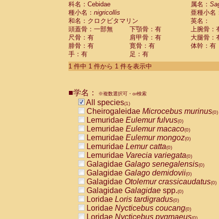
科名：Cebidae
Cebidae
Saguinus midas
属名：
Sa
(0)
種小名：
nigricollis
亜種小名
Cebidae
Saguinus mystax
(0)
和名：クロクビタマリン
英名：
Cebidae
Saguinus nigricollis
(1)
頭蓋骨：一部無
下顎骨：有
上腕骨：
Cebidae
Saguinus oedipus
(0)
尺骨：有
肩甲骨：有
大腿骨：
Cebidae
Saguinus weddelli
(0)
腓骨：有
寛骨：有
体幹：有
Cebidae
Saguinus
spp.
(0)
手：有
足：有
Cebidae
Aotus trivirgatus
(0)
Cebidae
Cebus albifrons
1 件中 1 件から 1 件を表示中
(0)
Cebidae
Cebus apella
(0)
Cebidae
Cebus capucinus
(0)
■学名：
Cebidae
Cebus nigrivittatus
※複数選択可・or検索
(0)
Cebidae
Cebus
spp.
All species
(0)
(1)
Cebidae
Saimiri boliviensis
Cheirogaleidae
Microcebus murinus
(0)
(0)
Cebidae
Saimiri sciureus
Lemuridae
Eulemur fulvus
(0)
(0)
Atelidae
Alouatta caraya
Lemuridae
Eulemur macaco
(0)
(0)
Atelidae
Alouatta fusca
Lemuridae
Eulemur mongoz
(0)
(0)
Atelidae
Alouatta seniculus
Lemuridae
Lemur catta
(0)
(0)
Atelidae
Alouatta
spp.
Lemuridae
Varecia variegata
(0)
(0)
Atelidae
Ateles belzebuth
Galagidae
Galago senegalensis
(0)
(0)
Atelidae
Ateles geoffroyi
Galagidae
Galago demidovii
(0)
(0)
Atelidae
Ateles paniscus
Galagidae
Otolemur crassicaudatus
(0)
(0)
Atelidae
Ateles
spp.
Galagidae
Galagidae
spp.
(0)
(0)
Atelidae
Lagothrix lagothricha
Loridae
Loris tardigradus
(0)
(0)
Atelidae
Lagothrix lagothricha cana
Loridae
Nycticebus coucang
(0)
(0)
Pitheciidae
Cacajao calvus rubicundu
Loridae
Nycticebus pygmaeus
(0)