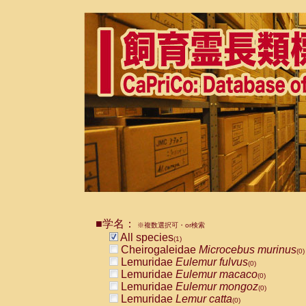
■学名：
※複数選択可・or検索
All species
(1)
Cheirogaleidae
Microcebus murinus
(0)
Lemuridae
Eulemur fulvus
(0)
Lemuridae
Eulemur macaco
(0)
Lemuridae
Eulemur mongoz
(0)
Lemuridae
Lemur catta
(0)