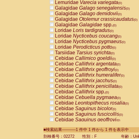
Lemuridae
Varecia variegata
(0)
Galagidae
Galago senegalensis
(0)
Galagidae
Galago demidovii
(0)
Galagidae
Otolemur crassicaudatus
(0)
Galagidae
Galagidae
spp.
(0)
Loridae
Loris tardigradus
(0)
Loridae
Nycticebus coucang
(0)
Loridae
Nycticebus pygmaeus
(0)
Loridae
Perodicticus potto
(0)
Tarsiidae
Tarsius syrichta
(0)
Cebidae
Callimico goeldii
(0)
Cebidae
Callithrix argentata
(0)
Cebidae
Callithrix geoffroyi
(0)
Cebidae
Callithrix humeralifer
(0)
Cebidae
Callithrix jacchus
(0)
Cebidae
Callithrix penicillata
(0)
Cebidae
Callithrix
spp.
(0)
Cebidae
Cebuella pygmaea
(0)
Cebidae
Leontopithecus rosalia
(0)
Cebidae
Saguinus bicolor
(0)
Cebidae
Saguinus fuscicollis
(0)
Cebidae
Saguinus geoffroyi
(0)
Cebidae
Saguinus imperator
(0)
■検索結果-----------1 件中 1 件から 1 件を表示中
Cebidae
Saguinus labiatus
(0)
Cebidae
Saguinus leucopus
剖検番号：02272
性別：F
年齢：Unk
(0)