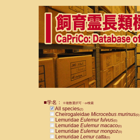
■学名：
※複数選択可・or検索
All species
(2)
Cheirogaleidae
Microcebus murinus
(0)
Lemuridae
Eulemur fulvus
(0)
Lemuridae
Eulemur macaco
(0)
Lemuridae
Eulemur mongoz
(0)
Lemuridae
Lemur catta
(0)