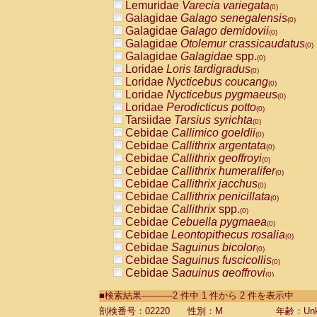
Lemuridae
Varecia variegata
(0)
Galagidae
Galago senegalensis
(0)
Galagidae
Galago demidovii
(0)
Galagidae
Otolemur crassicaudatus
(0)
Galagidae
Galagidae
spp.
(0)
Loridae
Loris tardigradus
(0)
Loridae
Nycticebus coucang
(0)
Loridae
Nycticebus pygmaeus
(0)
Loridae
Perodicticus potto
(0)
Tarsiidae
Tarsius syrichta
(0)
Cebidae
Callimico goeldii
(0)
Cebidae
Callithrix argentata
(0)
Cebidae
Callithrix geoffroyi
(0)
Cebidae
Callithrix humeralifer
(0)
Cebidae
Callithrix jacchus
(0)
Cebidae
Callithrix penicillata
(0)
Cebidae
Callithrix
spp.
(0)
Cebidae
Cebuella pygmaea
(0)
Cebidae
Leontopithecus rosalia
(0)
Cebidae
Saguinus bicolor
(0)
Cebidae
Saguinus fuscicollis
(0)
Cebidae
Saguinus geoffroyi
(0)
Cebidae
Saguinus imperator
(0)
■検索結果-----------2 件中 1 件から 2 件を表示中
Cebidae
Saguinus labiatus
(0)
Cebidae
Saguinus leucopus
剖検番号：02220
性別：M
年齢：Unk
(0)