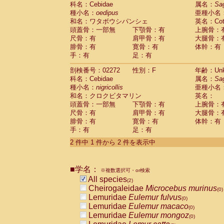
科名：Cebidae
Cebidae
Saguinus midas
属名：
Sa
(0)
種小名：
oedipus
亜種小名
Cebidae
Saguinus mystax
(0)
和名：ワタボウシパンシェ
英名：Cotto
Cebidae
Saguinus nigricollis
(1)
頭蓋骨：一部無
下顎骨：有
上腕骨：
Cebidae
Saguinus oedipus
(1)
尺骨：有
肩甲骨：有
大腿骨：
Cebidae
Saguinus weddelli
(0)
腓骨：有
寛骨：有
体幹：有
Cebidae
Saguinus
spp.
(0)
手：有
足：有
Cebidae
Aotus trivirgatus
(0)
Cebidae
Cebus albifrons
(0)
剖検番号：02272
性別：F
年齢：Unk
Cebidae
Cebus apella
科名：Cebidae
(0)
属名：
Sa
Cebidae
Cebus capucinus
種小名：
nigricollis
亜種小名
(0)
Cebidae
Cebus nigrivittatus
和名：クロクビタマリン
英名：
(0)
Cebidae
Cebus
spp.
頭蓋骨：一部無
下顎骨：有
上腕骨：
(0)
Cebidae
Saimiri boliviensis
尺骨：有
肩甲骨：有
大腿骨：
(0)
腓骨：有
Cebidae
Saimiri sciureus
寛骨：有
体幹：有
(0)
手：有
足：有
Atelidae
Alouatta caraya
(0)
Atelidae
Alouatta fusca
(0)
2 件中 1 件から 2 件を表示中
Atelidae
Alouatta seniculus
(0)
Atelidae
Alouatta
spp.
(0)
Atelidae
Ateles belzebuth
■学名：
(0)
※複数選択可・or検索
Atelidae
Ateles geoffroyi
(0)
All species
(2)
Atelidae
Ateles paniscus
(0)
Cheirogaleidae
Microcebus murinus
(0)
Atelidae
Ateles
spp.
(0)
Lemuridae
Eulemur fulvus
(0)
Atelidae
Lagothrix lagothricha
(0)
Lemuridae
Eulemur macaco
(0)
Atelidae
Lagothrix lagothricha cana
(0)
Lemuridae
Eulemur mongoz
(0)
Pitheciidae
Cacajao calvus rubicundu