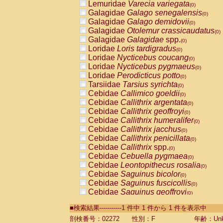
Lemuridae
Varecia variegata
(0)
Galagidae
Galago senegalensis
(0)
Galagidae
Galago demidovii
(0)
Galagidae
Otolemur crassicaudatus
(0)
Galagidae
Galagidae
spp.
(0)
Loridae
Loris tardigradus
(0)
Loridae
Nycticebus coucang
(0)
Loridae
Nycticebus pygmaeus
(0)
Loridae
Perodicticus potto
(0)
Tarsiidae
Tarsius syrichta
(0)
Cebidae
Callimico goeldii
(0)
Cebidae
Callithrix argentata
(0)
Cebidae
Callithrix geoffroyi
(0)
Cebidae
Callithrix humeralifer
(0)
Cebidae
Callithrix jacchus
(0)
Cebidae
Callithrix penicillata
(0)
Cebidae
Callithrix
spp.
(0)
Cebidae
Cebuella pygmaea
(0)
Cebidae
Leontopithecus rosalia
(0)
Cebidae
Saguinus bicolor
(0)
Cebidae
Saguinus fuscicollis
(0)
Cebidae
Saguinus geoffroyi
(0)
Cebidae
Saguinus imperator
(0)
■検索結果-----------1 件中 1 件から 1 件を表示中
Cebidae
Saguinus labiatus
(0)
Cebidae
Saguinus leucopus
剖検番号：02272
性別：F
年齢：Unk
(0)