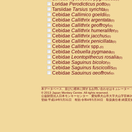
Pitheciidae
Callicebus cupreus
Loridae
Perodicticus potto
(0)
(0)
Pitheciidae
Callicebus donacophilus
Tarsiidae
Tarsius syrichta
(0
(0)
Pitheciidae
Callicebus moloch
Cebidae
Callimico goeldii
(0)
(0)
Pitheciidae
Callicebus torquatus
Cebidae
Callithrix argentata
(0)
(0)
Pitheciidae
Callicebus
spp.
Cebidae
Callithrix geoffroyi
(0)
(0)
Pitheciidae
Chiropotes satanas
Cebidae
Callithrix humeralifer
(0)
(0)
Pitheciidae
Pithecia monachus
Cebidae
Callithrix jacchus
(0)
(0)
Pitheciidae
Pithecia pithecia
Cebidae
Callithrix penicillata
(0)
(0)
Cercopithecidae
Cercocebus agilis
Cebidae
Callithrix
spp.
(0)
(0)
Cercopithecidae
Cercocebus galeritus
Cebidae
Cebuella pygmaea
(0)
Cercopithecidae
Cercocebus torquatu
Cebidae
Leontopithecus rosalia
(0)
Cercopithecidae
Cercocebus torquatus
Cebidae
Saguinus bicolor
(0)
Cercopithecidae
Cercocebus torquatu
Cebidae
Saguinus fuscicollis
(0)
Cercopithecidae
Cercocebus
hybrid
Cebidae
Saguinus geoffroyi
(0)
(0)
Cercopithecidae
Cercocebus
spp.
Cebidae
Saguinus imperator
(0)
(0)
Cercopithecidae
Lophocebus albigen
Cebidae
Saguinus labiatus
(0)
Cercopithecidae
Papio anubis
Cebidae
Saguinus leucopus
本データベース、並びに標本に関するお問い合わせはキュレーター・新宅勇太までお願い
(0)
(0)
© 2013 Japan Monkey Centre. All rights reserved.
Cercopithecidae
Papio cynocephalus
Cebidae
Saguinus midas
(
(0)
公益財団法人日本モンキーセンター 愛知県犬山市大字犬山字官林26番
Cercopithecidae
Papio hamadryas
Cebidae
Saguinus mystax
(0)
登録:平成19年5月31日 有効:令和4年5月30日 取扱責任者:綿貫宏
(0)
Cercopithecidae
Papio papio
Cebidae
Saguinus nigricollis
(0)
(1)
Cercopithecidae
Papio
spp.
Cebidae
Saguinus oedipus
(0)
(0)
Cercopithecidae
Mandrillus leucopha
Cebidae
Saguinus weddelli
(0)
Cercopithecidae
Mandrillus sphinx
Cebidae
Saguinus
spp.
(0)
(0)
Cercopithecidae
Theropithecus gelad
Cebidae
Aotus trivirgatus
(0)
Cercopithecidae
Macaca arctoides
Cebidae
Cebus albifrons
(0)
(0)