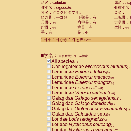
科名：Cebidae
Cebidae
Saguinus midas
属名：
Sa
(0)
種小名：
nigricollis
亜種小名
Cebidae
Saguinus mystax
(0)
和名：クロクビタマリン
英名：
Cebidae
Saguinus nigricollis
(1)
頭蓋骨：一部無
下顎骨：有
上腕骨：
Cebidae
Saguinus oedipus
(0)
尺骨：有
肩甲骨：有
大腿骨：
Cebidae
Saguinus weddelli
(0)
腓骨：有
寛骨：有
体幹：有
Cebidae
Saguinus
spp.
(0)
手：有
足：有
Cebidae
Aotus trivirgatus
(0)
Cebidae
Cebus albifrons
1 件中 1 件から 1 件を表示中
(0)
Cebidae
Cebus apella
(0)
Cebidae
Cebus capucinus
(0)
■学名：
Cebidae
Cebus nigrivittatus
※複数選択可・or検索
(0)
Cebidae
Cebus
spp.
All species
(0)
(1)
Cebidae
Saimiri boliviensis
Cheirogaleidae
Microcebus murinus
(0)
(0)
Cebidae
Saimiri sciureus
Lemuridae
Eulemur fulvus
(0)
(0)
Atelidae
Alouatta caraya
Lemuridae
Eulemur macaco
(0)
(0)
Atelidae
Alouatta fusca
Lemuridae
Eulemur mongoz
(0)
(0)
Atelidae
Alouatta seniculus
Lemuridae
Lemur catta
(0)
(0)
Atelidae
Alouatta
spp.
Lemuridae
Varecia variegata
(0)
(0)
Atelidae
Ateles belzebuth
Galagidae
Galago senegalensis
(0)
(0)
Atelidae
Ateles geoffroyi
Galagidae
Galago demidovii
(0)
(0)
Atelidae
Ateles paniscus
Galagidae
Otolemur crassicaudatus
(0)
(0)
Atelidae
Ateles
spp.
Galagidae
Galagidae
spp.
(0)
(0)
Atelidae
Lagothrix lagothricha
Loridae
Loris tardigradus
(0)
(0)
Atelidae
Lagothrix lagothricha cana
Loridae
Nycticebus coucang
(0)
(0)
Pitheciidae
Cacajao calvus rubicundu
Loridae
Nycticebus pygmaeus
(0)