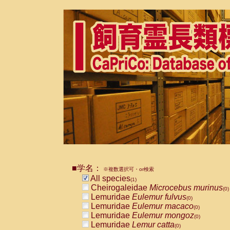
■学名：
※複数選択可・or検索
All species
(1)
Cheirogaleidae
Microcebus murinus
(0)
Lemuridae
Eulemur fulvus
(0)
Lemuridae
Eulemur macaco
(0)
Lemuridae
Eulemur mongoz
(0)
Lemuridae
Lemur catta
(0)