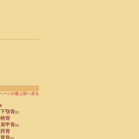
ページの最上部へ戻る
索
下顎骨
(2)
橈骨
肩甲骨
(2)
脛骨
寛骨
(2)