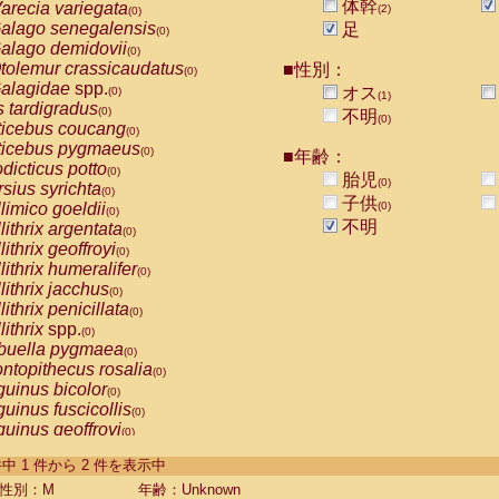
体幹
arecia variegata
(2)
(0)
alago senegalensis
足
(0)
alago demidovii
(0)
tolemur crassicaudatus
■性別：
(0)
alagidae
spp.
オス
(0)
(1)
s tardigradus
(0)
不明
(0)
ticebus coucang
(0)
ticebus pygmaeus
(0)
■年齢：
dicticus potto
(0)
胎児
(0)
rsius syrichta
(0)
子供
limico goeldii
(0)
(0)
不明
lithrix argentata
(0)
lithrix geoffroyi
(0)
lithrix humeralifer
(0)
lithrix jacchus
(0)
lithrix penicillata
(0)
lithrix
spp.
(0)
buella pygmaea
(0)
ntopithecus rosalia
(0)
uinus bicolor
(0)
uinus fuscicollis
(0)
uinus geoffroyi
(0)
uinus imperator
(0)
-2 件中 1 件から 2 件を表示中
uinus labiatus
(0)
guinus leucopus
性別：M
年齢：Unknown
(0)