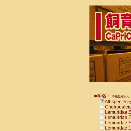
■学名：
※複数選択可・
All species
(2)
Cheirogalei
Lemuridae
E
Lemuridae
E
Lemuridae
E
Lemuridae
L