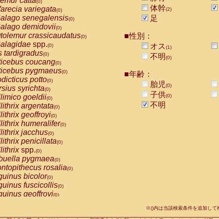
emur catta
(0)
Callicebus cupreus
(0)
体幹
arecia variegata
(2)
(0)
Callicebus donacophilus
(0)
alago senegalensis
足
(0)
Callicebus moloch
(0)
alago demidovii
(0)
Callicebus torquatus
(0)
tolemur crassicaudatus
■性別：
(0)
Callicebus
spp.
(0)
alagidae
spp.
オス
(0)
(1)
Chiropotes satanas
(0)
s tardigradus
(0)
不明
Pithecia monachus
(0)
(0)
ticebus coucang
(0)
Pithecia pithecia
(0)
ticebus pygmaeus
(0)
■年齢：
idae
Cercocebus agilis
(0)
dicticus potto
(0)
胎児
idae
Cercocebus galeritus chrysogaster
(0)
(0)
rsius syrichta
(0)
idae
Cercocebus torquatus atys
子供
(0)
limico goeldii
(0)
(0)
idae
Cercocebus torquatus lunulatus
(0)
不明
lithrix argentata
(0)
idae
Cercocebus torquatus torquatus
(0)
lithrix geoffroyi
(0)
idae
Cercocebus
hybrid
(0)
lithrix humeralifer
(0)
idae
Cercocebus
spp.
(0)
lithrix jacchus
(0)
idae
Lophocebus albigena
(0)
lithrix penicillata
(0)
idae
Papio anubis
(0)
lithrix
spp.
(0)
idae
Papio cynocephalus
(0)
buella pygmaea
(0)
idae
Papio hamadryas
(0)
ntopithecus rosalia
(0)
idae
Papio papio
(0)
uinus bicolor
(0)
idae
Papio
spp.
(0)
uinus fuscicollis
(0)
idae
Mandrillus leucophaeus
(0)
uinus geoffroyi
(0)
idae
Mandrillus sphinx
(0)
uinus imperator
(0)
idae
Theropithecus gelada
※()内は当該検索条件を追加し
(0)
uinus labiatus
(0)
idae
Macaca arctoides
(0)