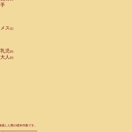
手
メス
(1)
乳児
(0)
大人
(0)
て検索した際の標本件数です。