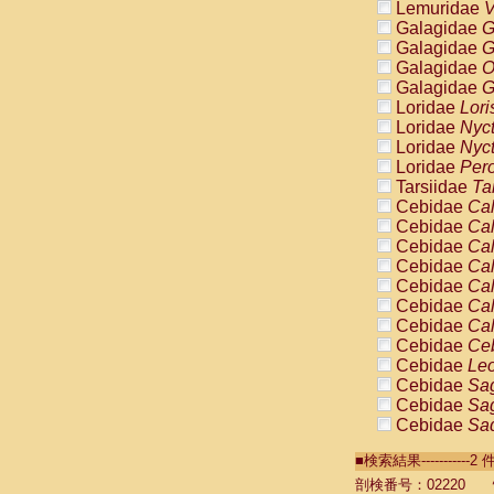
Lemuridae
V
Galagidae
G
Galagidae
G
Galagidae
O
Galagidae
G
Loridae
Lori
Loridae
Nyc
Loridae
Nyc
Loridae
Pero
Tarsiidae
Ta
Cebidae
Cal
Cebidae
Cal
Cebidae
Cal
Cebidae
Cal
Cebidae
Cal
Cebidae
Cal
Cebidae
Cal
Cebidae
Ce
Cebidae
Leo
Cebidae
Sag
Cebidae
Sag
Cebidae
Sag
Cebidae
Sag
■検索結果----------
Cebidae
Sag
Cebidae
Sa
剖検番号：02220