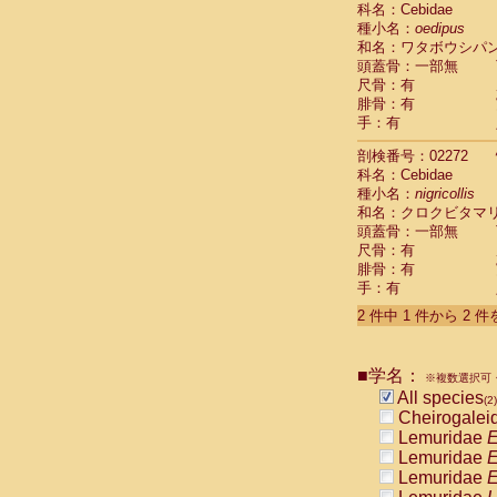
科名：Cebidae
Cebidae
Sa
種小名：
oedipus
Cebidae
Sa
和名：ワタボウシパ
Cebidae
Sag
頭蓋骨：一部無
Cebidae
Sa
尺骨：有
Cebidae
Sag
腓骨：有
Cebidae
Sa
手：有
Cebidae
Aot
Cebidae
Ceb
剖検番号：02272
Cebidae
Ceb
科名：Cebidae
Cebidae
Ce
種小名：
nigricollis
Cebidae
Ceb
和名：クロクビタマ
Cebidae
Ce
頭蓋骨：一部無
Cebidae
Sai
尺骨：有
腓骨：有
Cebidae
Sai
手：有
Atelidae
Alo
Atelidae
Alo
2 件中 1 件から 2 
Atelidae
Alo
Atelidae
Alo
Atelidae
Ate
■学名：
※複数選択可・
Atelidae
Ate
All species
(2)
Atelidae
Ate
Cheirogalei
Atelidae
Ate
Lemuridae
E
Atelidae
Lag
Lemuridae
E
Atelidae
Lag
Lemuridae
E
Pitheciidae