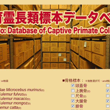
■骨格標本：
or検索
※複数選択可・and検
頭蓋骨
dae
Microcebus murinus
上腕骨
(0)
(2)
ulemur fulvus
(0)
尺骨
(2)
ulemur macaco
(0)
大腿骨
ulemur mongoz
(0)
腓骨
emur catta
(0)