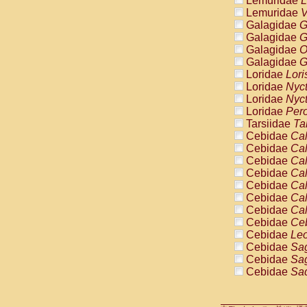
Lemuridae
L
Pitheciidae
Lemuridae
V
Pitheciidae
Galagidae
G
Pitheciidae
Galagidae
G
Pitheciidae
Galagidae
O
Pitheciidae
Galagidae
G
Pitheciidae
Loridae
Lori
Pitheciidae
Loridae
Nyc
Pitheciidae
Loridae
Nyc
Cercopithec
Loridae
Pero
Cercopithec
Tarsiidae
Ta
Cercopithec
Cebidae
Cal
Cercopithec
Cebidae
Cal
Cercopithec
Cebidae
Cal
Cercopithec
Cebidae
Cal
Cercopithec
Cebidae
Cal
Cercopithec
Cebidae
Cal
Cercopithec
Cebidae
Cal
Cercopithec
Cebidae
Ce
Cercopithec
Cebidae
Leo
Cercopithec
Cebidae
Sag
Cercopithec
Cebidae
Sag
Cercopithec
Cebidae
Sag
Cercopithec
Cebidae
Sag
Cercopithec
Cebidae
Sag
Cercopithec