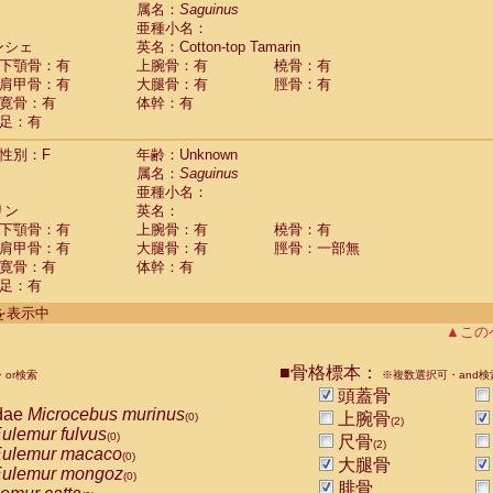
guinus midas
属名：
Saguinus
(0)
亜種小名：
guinus mystax
(0)
ンシェ
英名：Cotton-top Tamarin
uinus nigricollis
(1)
下顎骨：有
上腕骨：有
橈骨：有
guinus oedipus
(1)
肩甲骨：有
大腿骨：有
脛骨：有
uinus weddelli
(0)
寛骨：有
体幹：有
guinus
spp.
(0)
足：有
us trivirgatus
(0)
us albifrons
(0)
性別：F
年齢：Unknown
us apella
(0)
属名：
Saguinus
bus capucinus
亜種小名：
(0)
us nigrivittatus
リン
英名：
(0)
bus
spp.
下顎骨：有
上腕骨：有
橈骨：有
(0)
miri boliviensis
肩甲骨：有
大腿骨：有
脛骨：一部無
(0)
miri sciureus
寛骨：有
体幹：有
(0)
足：有
uatta caraya
(0)
uatta fusca
(0)
件を表示中
uatta seniculus
(0)
▲この
uatta
spp.
(0)
les belzebuth
(0)
■骨格標本：
or検索
※複数選択可・and検
les geoffroyi
(0)
頭蓋骨
les paniscus
(0)
dae
Microcebus murinus
上腕骨
(0)
(2)
les
spp.
(0)
ulemur fulvus
(0)
尺骨
othrix lagothricha
(2)
(0)
ulemur macaco
(0)
大腿骨
othrix lagothricha cana
(0)
ulemur mongoz
(0)
Cacajao calvus rubicundus
腓骨
(0)