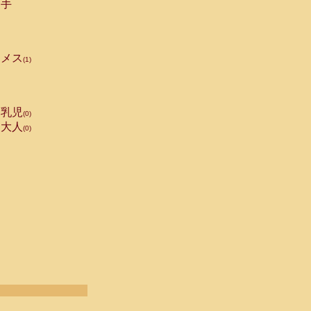
手
メス
(1)
乳児
(0)
大人
(0)