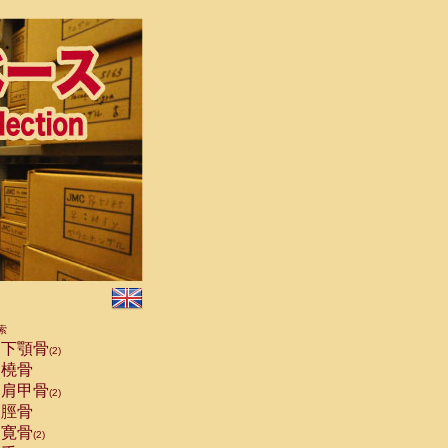
索
下顎骨
(2)
橈骨
肩甲骨
(2)
脛骨
寛骨
(2)