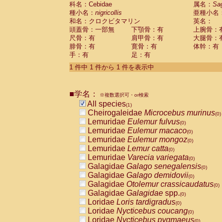
科名：Cebidae
Cebidae
Saguinus midas
属名：
Sa
(0)
種小名：
nigricollis
亜種小名
Cebidae
Saguinus mystax
(0)
和名：クロクビタマリン
英名：
Cebidae
Saguinus nigricollis
(1)
頭蓋骨：一部無
下顎骨：有
上腕骨：
Cebidae
Saguinus oedipus
(0)
尺骨：有
肩甲骨：有
大腿骨：
Cebidae
Saguinus weddelli
(0)
腓骨：有
寛骨：有
体幹：有
Cebidae
Saguinus
spp.
(0)
手：有
足：有
Cebidae
Aotus trivirgatus
(0)
Cebidae
Cebus albifrons
1 件中 1 件から 1 件を表示中
(0)
Cebidae
Cebus apella
(0)
Cebidae
Cebus capucinus
(0)
■学名：
Cebidae
Cebus nigrivittatus
※複数選択可・or検索
(0)
Cebidae
Cebus
spp.
All species
(0)
(1)
Cebidae
Saimiri boliviensis
Cheirogaleidae
Microcebus murinus
(0)
(0)
Cebidae
Saimiri sciureus
Lemuridae
Eulemur fulvus
(0)
(0)
Atelidae
Alouatta caraya
Lemuridae
Eulemur macaco
(0)
(0)
Atelidae
Alouatta fusca
Lemuridae
Eulemur mongoz
(0)
(0)
Atelidae
Alouatta seniculus
Lemuridae
Lemur catta
(0)
(0)
Atelidae
Alouatta
spp.
Lemuridae
Varecia variegata
(0)
(0)
Atelidae
Ateles belzebuth
Galagidae
Galago senegalensis
(0)
(0)
Atelidae
Ateles geoffroyi
Galagidae
Galago demidovii
(0)
(0)
Atelidae
Ateles paniscus
Galagidae
Otolemur crassicaudatus
(0)
(0)
Atelidae
Ateles
spp.
Galagidae
Galagidae
spp.
(0)
(0)
Atelidae
Lagothrix lagothricha
Loridae
Loris tardigradus
(0)
(0)
Atelidae
Lagothrix lagothricha cana
Loridae
Nycticebus coucang
(0)
(0)
Pitheciidae
Cacajao calvus rubicundu
Loridae
Nycticebus pygmaeus
(0)