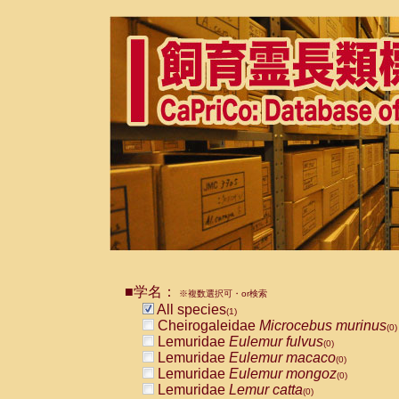
■学名：
※複数選択可・or検索
All species
(1)
Cheirogaleidae
Microcebus murinus
(0)
Lemuridae
Eulemur fulvus
(0)
Lemuridae
Eulemur macaco
(0)
Lemuridae
Eulemur mongoz
(0)
Lemuridae
Lemur catta
(0)