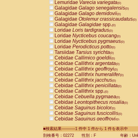
Lemuridae
Varecia variegata
(0)
Galagidae
Galago senegalensis
(0)
Galagidae
Galago demidovii
(0)
Galagidae
Otolemur crassicaudatus
(0)
Galagidae
Galagidae
spp.
(0)
Loridae
Loris tardigradus
(0)
Loridae
Nycticebus coucang
(0)
Loridae
Nycticebus pygmaeus
(0)
Loridae
Perodicticus potto
(0)
Tarsiidae
Tarsius syrichta
(0)
Cebidae
Callimico goeldii
(0)
Cebidae
Callithrix argentata
(0)
Cebidae
Callithrix geoffroyi
(0)
Cebidae
Callithrix humeralifer
(0)
Cebidae
Callithrix jacchus
(0)
Cebidae
Callithrix penicillata
(0)
Cebidae
Callithrix
spp.
(0)
Cebidae
Cebuella pygmaea
(0)
Cebidae
Leontopithecus rosalia
(0)
Cebidae
Saguinus bicolor
(0)
Cebidae
Saguinus fuscicollis
(0)
Cebidae
Saguinus geoffroyi
(0)
Cebidae
Saguinus imperator
(0)
■検索結果-----------1 件中 1 件から 1 件を表示中
Cebidae
Saguinus labiatus
(0)
Cebidae
Saguinus leucopus
剖検番号：02272
性別：F
年齢：Unk
(0)