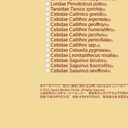
Pitheciidae
Callicebus cupreus
Loridae
Perodicticus potto
(0)
(0)
Pitheciidae
Callicebus donacophilus
Tarsiidae
Tarsius syrichta
(0
(0)
Pitheciidae
Callicebus moloch
Cebidae
Callimico goeldii
(0)
(0)
Pitheciidae
Callicebus torquatus
Cebidae
Callithrix argentata
(0)
(0)
Pitheciidae
Callicebus
spp.
Cebidae
Callithrix geoffroyi
(0)
(0)
Pitheciidae
Chiropotes satanas
Cebidae
Callithrix humeralifer
(0)
(0)
Pitheciidae
Pithecia monachus
Cebidae
Callithrix jacchus
(0)
(0)
Pitheciidae
Pithecia pithecia
Cebidae
Callithrix penicillata
(0)
(0)
Cercopithecidae
Cercocebus agilis
Cebidae
Callithrix
spp.
(0)
(0)
Cercopithecidae
Cercocebus galeritus
Cebidae
Cebuella pygmaea
(0)
Cercopithecidae
Cercocebus torquatu
Cebidae
Leontopithecus rosalia
(0)
Cercopithecidae
Cercocebus torquatus
Cebidae
Saguinus bicolor
(0)
Cercopithecidae
Cercocebus torquatu
Cebidae
Saguinus fuscicollis
(0)
Cercopithecidae
Cercocebus
hybrid
Cebidae
Saguinus geoffroyi
(0)
(0)
Cercopithecidae
Cercocebus
spp.
Cebidae
Saguinus imperator
(0)
(0)
Cercopithecidae
Lophocebus albigen
Cebidae
Saguinus labiatus
(0)
Cercopithecidae
Papio anubis
Cebidae
Saguinus leucopus
本データベース、並びに標本に関するお問い合わせはキュレーター・新宅勇太までお願い
(0)
(0)
© 2013 Japan Monkey Centre. All rights reserved.
Cercopithecidae
Papio cynocephalus
Cebidae
Saguinus midas
(
(0)
公益財団法人日本モンキーセンター 愛知県犬山市大字犬山字官林26番
Cercopithecidae
Papio hamadryas
Cebidae
Saguinus mystax
(0)
登録:平成19年5月31日 有効:令和4年5月30日 取扱責任者:綿貫宏
(0)
Cercopithecidae
Papio papio
Cebidae
Saguinus nigricollis
(0)
(1)
Cercopithecidae
Papio
spp.
Cebidae
Saguinus oedipus
(0)
(0)
Cercopithecidae
Mandrillus leucopha
Cebidae
Saguinus weddelli
(0)
Cercopithecidae
Mandrillus sphinx
Cebidae
Saguinus
spp.
(0)
(0)
Cercopithecidae
Theropithecus gelad
Cebidae
Aotus trivirgatus
(0)
Cercopithecidae
Macaca arctoides
Cebidae
Cebus albifrons
(0)
(0)