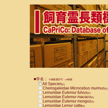
■学名：
※複数選択可・or検索
All Species
(1)
Cheirogaleidae
Microcebus murinus
(0)
Lemuridae
Eulemur fulvus
(0)
Lemuridae
Eulemur macaco
(0)
Lemuridae
Eulemur mongoz
(0)
Lemuridae
Lemur catta
(0)