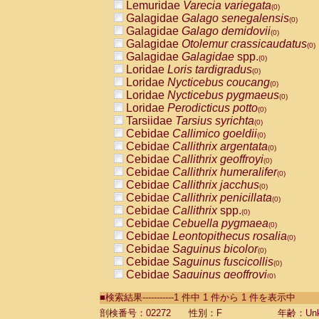
Lemuridae
Varecia variegata
(0)
Galagidae
Galago senegalensis
(0)
Galagidae
Galago demidovii
(0)
Galagidae
Otolemur crassicaudatus
(0)
Galagidae
Galagidae
spp.
(0)
Loridae
Loris tardigradus
(0)
Loridae
Nycticebus coucang
(0)
Loridae
Nycticebus pygmaeus
(0)
Loridae
Perodicticus potto
(0)
Tarsiidae
Tarsius syrichta
(0)
Cebidae
Callimico goeldii
(0)
Cebidae
Callithrix argentata
(0)
Cebidae
Callithrix geoffroyi
(0)
Cebidae
Callithrix humeralifer
(0)
Cebidae
Callithrix jacchus
(0)
Cebidae
Callithrix penicillata
(0)
Cebidae
Callithrix
spp.
(0)
Cebidae
Cebuella pygmaea
(0)
Cebidae
Leontopithecus rosalia
(0)
Cebidae
Saguinus bicolor
(0)
Cebidae
Saguinus fuscicollis
(0)
Cebidae
Saguinus geoffroyi
(0)
Cebidae
Saguinus imperator
(0)
■検索結果-----------1 件中 1 件から 1 件を表示中
Cebidae
Saguinus labiatus
(0)
Cebidae
Saguinus leucopus
剖検番号：02272
性別：F
年齢：Unk
(0)