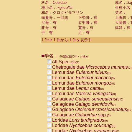
科名：Cebidae
Cebidae
Saguinus midas
属名：
Sa
(0)
種小名：
nigricollis
亜種小名
Cebidae
Saguinus mystax
(0)
和名：クロクビタマリン
英名：
Cebidae
Saguinus nigricollis
(1)
頭蓋骨：一部無
下顎骨：有
上腕骨：
Cebidae
Saguinus oedipus
(0)
尺骨：有
肩甲骨：有
大腿骨：
Cebidae
Saguinus weddelli
(0)
腓骨：有
寛骨：有
体幹：有
Cebidae
Saguinus
spp.
(0)
手：有
足：有
Cebidae
Aotus trivirgatus
(0)
Cebidae
Cebus albifrons
1 件中 1 件から 1 件を表示中
(0)
Cebidae
Cebus apella
(0)
Cebidae
Cebus capucinus
(0)
■学名：
Cebidae
Cebus nigrivittatus
※複数選択可・or検索
(0)
Cebidae
Cebus
spp.
All Species
(0)
(1)
Cebidae
Saimiri boliviensis
Cheirogaleidae
Microcebus murinus
(0)
(0)
Cebidae
Saimiri sciureus
Lemuridae
Eulemur fulvus
(0)
(0)
Atelidae
Alouatta caraya
Lemuridae
Eulemur macaco
(0)
(0)
Atelidae
Alouatta fusca
Lemuridae
Eulemur mongoz
(0)
(0)
Atelidae
Alouatta seniculus
Lemuridae
Lemur catta
(0)
(0)
Atelidae
Alouatta
spp.
Lemuridae
Varecia variegata
(0)
(0)
Atelidae
Ateles belzebuth
Galagidae
Galago senegalensis
(0)
(0)
Atelidae
Ateles geoffroyi
Galagidae
Galago demidovii
(0)
(0)
Atelidae
Ateles paniscus
Galagidae
Otolemur crassicaudatus
(0)
(0)
Atelidae
Ateles
spp.
Galagidae
Galagidae
spp.
(0)
(0)
Atelidae
Lagothrix lagothricha
Loridae
Loris tardigradus
(0)
(0)
Atelidae
Lagothrix lagothricha cana
Loridae
Nycticebus coucang
(0)
(0)
Pitheciidae
Cacajao calvus rubicundu
Loridae
Nycticebus pygmaeus
(0)