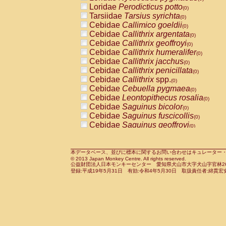
Pitheciidae
Callicebus cupreus
Loridae
Perodicticus potto
(0)
(0)
Pitheciidae
Callicebus donacophilus
Tarsiidae
Tarsius syrichta
(0
(0)
Pitheciidae
Callicebus moloch
Cebidae
Callimico goeldii
(0)
(0)
Pitheciidae
Callicebus torquatus
Cebidae
Callithrix argentata
(0)
(0)
Pitheciidae
Callicebus
spp.
Cebidae
Callithrix geoffroyi
(0)
(0)
Pitheciidae
Chiropotes satanas
Cebidae
Callithrix humeralifer
(0)
(0)
Pitheciidae
Pithecia monachus
Cebidae
Callithrix jacchus
(0)
(0)
Pitheciidae
Pithecia pithecia
Cebidae
Callithrix penicillata
(0)
(0)
Cercopithecidae
Cercocebus agilis
Cebidae
Callithrix
spp.
(0)
(0)
Cercopithecidae
Cercocebus galeritus
Cebidae
Cebuella pygmaea
(0)
Cercopithecidae
Cercocebus torquatu
Cebidae
Leontopithecus rosalia
(0)
Cercopithecidae
Cercocebus torquatus
Cebidae
Saguinus bicolor
(0)
Cercopithecidae
Cercocebus torquatu
Cebidae
Saguinus fuscicollis
(0)
Cercopithecidae
Cercocebus
hybrid
Cebidae
Saguinus geoffroyi
(0)
(0)
Cercopithecidae
Cercocebus
spp.
Cebidae
Saguinus imperator
(0)
(0)
Cercopithecidae
Lophocebus albigen
Cebidae
Saguinus labiatus
(0)
Cercopithecidae
Papio anubis
Cebidae
Saguinus leucopus
本データベース、並びに標本に関するお問い合わせはキュレーター・新宅勇太までお願い
(0)
(0)
© 2013 Japan Monkey Centre. All rights reserved.
Cercopithecidae
Papio cynocephalus
Cebidae
Saguinus midas
(
(0)
公益財団法人日本モンキーセンター 愛知県犬山市大字犬山字官林26番
Cercopithecidae
Papio hamadryas
Cebidae
Saguinus mystax
(0)
登録:平成19年5月31日 有効:令和4年5月30日 取扱責任者:綿貫宏
(0)
Cercopithecidae
Papio papio
Cebidae
Saguinus nigricollis
(0)
(1)
Cercopithecidae
Papio
spp.
Cebidae
Saguinus oedipus
(0)
(0)
Cercopithecidae
Mandrillus leucopha
Cebidae
Saguinus weddelli
(0)
Cercopithecidae
Mandrillus sphinx
Cebidae
Saguinus
spp.
(0)
(0)
Cercopithecidae
Theropithecus gelad
Cebidae
Aotus trivirgatus
(0)
Cercopithecidae
Macaca arctoides
Cebidae
Cebus albifrons
(0)
(0)