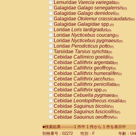
Lemuridae
Varecia variegata
(0)
Galagidae
Galago senegalensis
(0)
Galagidae
Galago demidovii
(0)
Galagidae
Otolemur crassicaudatus
(0)
Galagidae
Galagidae
spp.
(0)
Loridae
Loris tardigradus
(0)
Loridae
Nycticebus coucang
(0)
Loridae
Nycticebus pygmaeus
(0)
Loridae
Perodicticus potto
(0)
Tarsiidae
Tarsius syrichta
(0)
Cebidae
Callimico goeldii
(0)
Cebidae
Callithrix argentata
(0)
Cebidae
Callithrix geoffroyi
(0)
Cebidae
Callithrix humeralifer
(0)
Cebidae
Callithrix jacchus
(0)
Cebidae
Callithrix penicillata
(0)
Cebidae
Callithrix
spp.
(0)
Cebidae
Cebuella pygmaea
(0)
Cebidae
Leontopithecus rosalia
(0)
Cebidae
Saguinus bicolor
(0)
Cebidae
Saguinus fuscicollis
(0)
Cebidae
Saguinus geoffroyi
(0)
Cebidae
Saguinus imperator
(0)
■検索結果-----------1 件中 1 件から 1 件を表示中
Cebidae
Saguinus labiatus
(0)
Cebidae
Saguinus leucopus
剖検番号：02272
性別：F
年齢：Unk
(0)