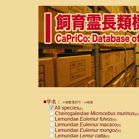
■学名：
※複数選択可・or検索
All species
(1)
Cheirogaleidae
Microcebus murinus
(0)
Lemuridae
Eulemur fulvus
(0)
Lemuridae
Eulemur macaco
(0)
Lemuridae
Eulemur mongoz
(0)
Lemuridae
Lemur catta
(0)