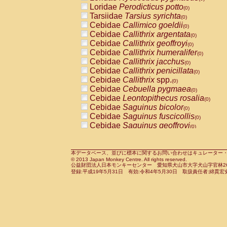
Pitheciidae
Callicebus cupreus
Loridae
Perodicticus potto
(0)
(0)
Pitheciidae
Callicebus donacophilus
Tarsiidae
Tarsius syrichta
(0
(0)
Pitheciidae
Callicebus moloch
Cebidae
Callimico goeldii
(0)
(0)
Pitheciidae
Callicebus torquatus
Cebidae
Callithrix argentata
(0)
(0)
Pitheciidae
Callicebus
spp.
Cebidae
Callithrix geoffroyi
(0)
(0)
Pitheciidae
Chiropotes satanas
Cebidae
Callithrix humeralifer
(0)
(0)
Pitheciidae
Pithecia monachus
Cebidae
Callithrix jacchus
(0)
(0)
Pitheciidae
Pithecia pithecia
Cebidae
Callithrix penicillata
(0)
(0)
Cercopithecidae
Cercocebus agilis
Cebidae
Callithrix
spp.
(0)
(0)
Cercopithecidae
Cercocebus galeritus
Cebidae
Cebuella pygmaea
(0)
Cercopithecidae
Cercocebus torquatu
Cebidae
Leontopithecus rosalia
(0)
Cercopithecidae
Cercocebus torquatus
Cebidae
Saguinus bicolor
(0)
Cercopithecidae
Cercocebus torquatu
Cebidae
Saguinus fuscicollis
(0)
Cercopithecidae
Cercocebus
hybrid
Cebidae
Saguinus geoffroyi
(0)
(0)
Cercopithecidae
Cercocebus
spp.
Cebidae
Saguinus imperator
(0)
(0)
Cercopithecidae
Lophocebus albigen
Cebidae
Saguinus labiatus
(0)
Cercopithecidae
Papio anubis
Cebidae
Saguinus leucopus
本データベース、並びに標本に関するお問い合わせはキュレーター・新宅勇太までお願い
(0)
(0)
© 2013 Japan Monkey Centre. All rights reserved.
Cercopithecidae
Papio cynocephalus
Cebidae
Saguinus midas
(
(0)
公益財団法人日本モンキーセンター 愛知県犬山市大字犬山字官林26番
Cercopithecidae
Papio hamadryas
Cebidae
Saguinus mystax
(0)
登録:平成19年5月31日 有効:令和4年5月30日 取扱責任者:綿貫宏
(0)
Cercopithecidae
Papio papio
Cebidae
Saguinus nigricollis
(0)
(1)
Cercopithecidae
Papio
spp.
Cebidae
Saguinus oedipus
(0)
(0)
Cercopithecidae
Mandrillus leucopha
Cebidae
Saguinus weddelli
(0)
Cercopithecidae
Mandrillus sphinx
Cebidae
Saguinus
spp.
(0)
(0)
Cercopithecidae
Theropithecus gelad
Cebidae
Aotus trivirgatus
(0)
Cercopithecidae
Macaca arctoides
Cebidae
Cebus albifrons
(0)
(0)