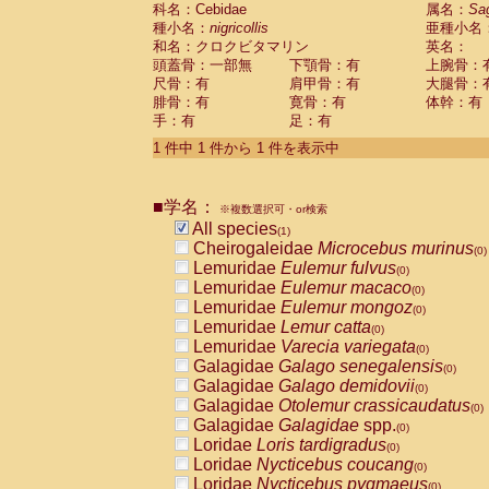
科名：Cebidae
Cebidae
Saguinus midas
属名：
Sa
(0)
種小名：
nigricollis
亜種小名
Cebidae
Saguinus mystax
(0)
和名：クロクビタマリン
英名：
Cebidae
Saguinus nigricollis
(1)
頭蓋骨：一部無
下顎骨：有
上腕骨：
Cebidae
Saguinus oedipus
(0)
尺骨：有
肩甲骨：有
大腿骨：
Cebidae
Saguinus weddelli
(0)
腓骨：有
寛骨：有
体幹：有
Cebidae
Saguinus
spp.
(0)
手：有
足：有
Cebidae
Aotus trivirgatus
(0)
Cebidae
Cebus albifrons
1 件中 1 件から 1 件を表示中
(0)
Cebidae
Cebus apella
(0)
Cebidae
Cebus capucinus
(0)
■学名：
Cebidae
Cebus nigrivittatus
※複数選択可・or検索
(0)
Cebidae
Cebus
spp.
All species
(0)
(1)
Cebidae
Saimiri boliviensis
Cheirogaleidae
Microcebus murinus
(0)
(0)
Cebidae
Saimiri sciureus
Lemuridae
Eulemur fulvus
(0)
(0)
Atelidae
Alouatta caraya
Lemuridae
Eulemur macaco
(0)
(0)
Atelidae
Alouatta fusca
Lemuridae
Eulemur mongoz
(0)
(0)
Atelidae
Alouatta seniculus
Lemuridae
Lemur catta
(0)
(0)
Atelidae
Alouatta
spp.
Lemuridae
Varecia variegata
(0)
(0)
Atelidae
Ateles belzebuth
Galagidae
Galago senegalensis
(0)
(0)
Atelidae
Ateles geoffroyi
Galagidae
Galago demidovii
(0)
(0)
Atelidae
Ateles paniscus
Galagidae
Otolemur crassicaudatus
(0)
(0)
Atelidae
Ateles
spp.
Galagidae
Galagidae
spp.
(0)
(0)
Atelidae
Lagothrix lagothricha
Loridae
Loris tardigradus
(0)
(0)
Atelidae
Lagothrix lagothricha cana
Loridae
Nycticebus coucang
(0)
(0)
Pitheciidae
Cacajao calvus rubicundu
Loridae
Nycticebus pygmaeus
(0)