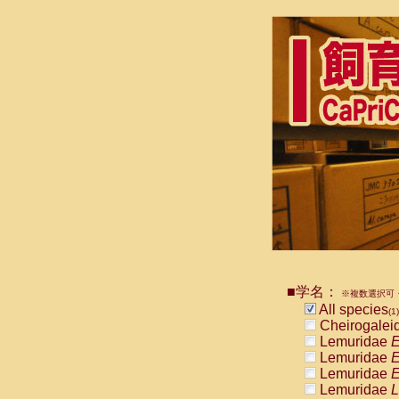
■学名：
※複数選択可・
All species
(1)
Cheirogalei
Lemuridae
E
Lemuridae
E
Lemuridae
E
Lemuridae
L