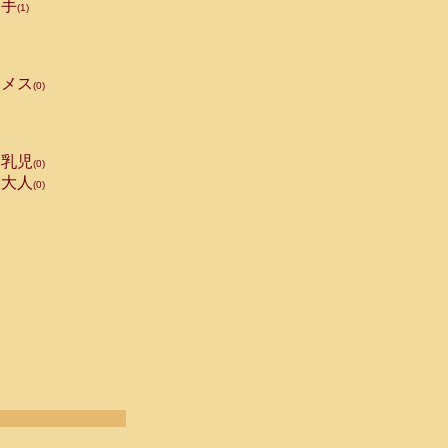
手
(1)
メス
(0)
乳児
(0)
大人
(0)