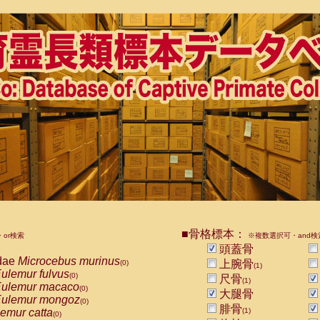
■骨格標本：
or検索
※複数選択可・and検
頭蓋骨
dae
Microcebus murinus
上腕骨
(0)
(1)
ulemur fulvus
(0)
尺骨
(1)
ulemur macaco
(0)
大腿骨
ulemur mongoz
(0)
腓骨
emur catta
(1)
(0)