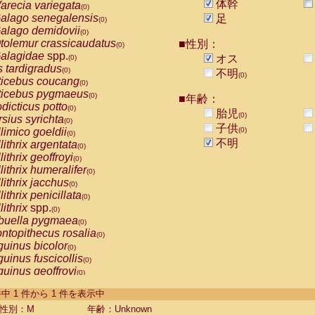
体幹
arecia variegata
(0)
alago senegalensis
足
(0)
alago demidovii
(0)
tolemur crassicaudatus
■性別：
(0)
alagidae
spp.
オス
(0)
s tardigradus
(0)
不明
(0)
ticebus coucang
(0)
ticebus pygmaeus
(0)
■年齢：
dicticus potto
(0)
胎児
(0)
rsius syrichta
(0)
子供
limico goeldii
(0)
(0)
不明
lithrix argentata
(0)
lithrix geoffroyi
(0)
lithrix humeralifer
(0)
lithrix jacchus
(0)
lithrix penicillata
(0)
lithrix
spp.
(0)
buella pygmaea
(0)
ntopithecus rosalia
(0)
uinus bicolor
(0)
uinus fuscicollis
(0)
uinus geoffroyi
(0)
uinus imperator
(0)
-1 件中 1 件から 1 件を表示中
uinus labiatus
(0)
guinus leucopus
性別：M
年齢：Unknown
(0)