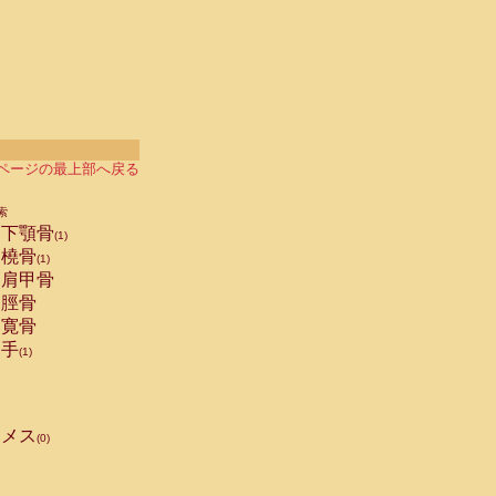
ページの最上部へ戻る
索
下顎骨
(1)
橈骨
(1)
肩甲骨
脛骨
寛骨
手
(1)
メス
(0)