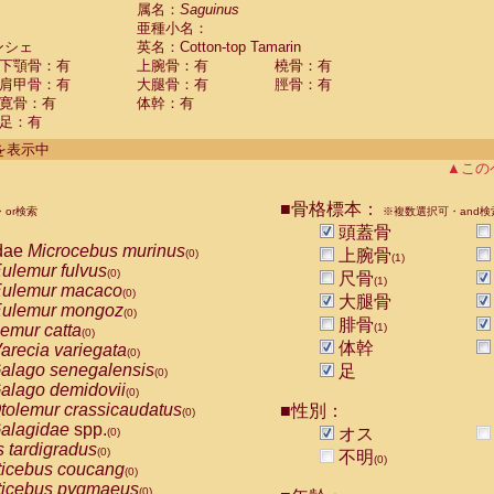
guinus midas
属名：
Saguinus
(0)
亜種小名：
guinus mystax
(0)
ンシェ
英名：Cotton-top Tamarin
uinus nigricollis
(0)
下顎骨：有
上腕骨：有
橈骨：有
guinus oedipus
(1)
肩甲骨：有
大腿骨：有
脛骨：有
uinus weddelli
(0)
寛骨：有
体幹：有
guinus
spp.
(0)
足：有
us trivirgatus
(0)
us albifrons
件を表示中
(0)
us apella
▲この
(0)
bus capucinus
(0)
us nigrivittatus
■骨格標本：
or検索
(0)
※複数選択可・and検
bus
spp.
頭蓋骨
(0)
miri boliviensis
dae
Microcebus murinus
(0)
上腕骨
(0)
(1)
miri sciureus
ulemur fulvus
(0)
(0)
尺骨
(1)
uatta caraya
ulemur macaco
(0)
(0)
大腿骨
uatta fusca
ulemur mongoz
(0)
(0)
腓骨
uatta seniculus
emur catta
(1)
(0)
(0)
uatta
spp.
体幹
arecia variegata
(0)
(0)
les belzebuth
alago senegalensis
足
(0)
(0)
les geoffroyi
alago demidovii
(0)
(0)
les paniscus
tolemur crassicaudatus
■性別：
(0)
(0)
les
spp.
alagidae
spp.
(0)
オス
(0)
othrix lagothricha
s tardigradus
(0)
(0)
不明
(0)
othrix lagothricha cana
ticebus coucang
(0)
(0)
Cacajao calvus rubicundus
ticebus pygmaeus
(0)
(0)