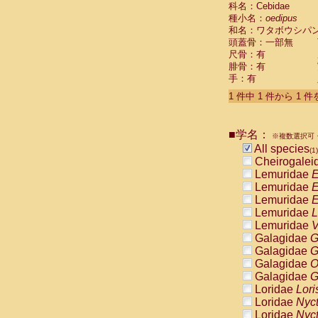
科名：Cebidae
Cebidae
Sa
種小名：
oedipus
Cebidae
Sa
和名：ワタボウシパ
Cebidae
Sag
頭蓋骨：一部無
Cebidae
Sa
尺骨：有
Cebidae
Sag
腓骨：有
Cebidae
Sa
手：有
Cebidae
Aot
Cebidae
Ceb
1 件中 1 件から 1 
Cebidae
Ceb
Cebidae
Ce
■学名：
Cebidae
Ceb
※複数選択可・
Cebidae
Ce
All species
(1)
Cebidae
Sai
Cheirogalei
Cebidae
Sai
Lemuridae
E
Atelidae
Alo
Lemuridae
E
Atelidae
Alo
Lemuridae
E
Atelidae
Alo
Lemuridae
L
Atelidae
Alo
Lemuridae
V
Atelidae
Ate
Galagidae
G
Atelidae
Ate
Galagidae
G
Atelidae
Ate
Galagidae
O
Atelidae
Ate
Galagidae
G
Atelidae
Lag
Loridae
Lori
Atelidae
Lag
Loridae
Nyc
Pitheciidae
Loridae
Nyc