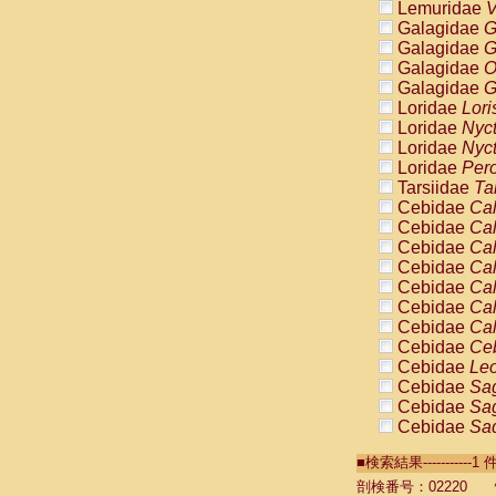
Lemuridae
V
Galagidae
G
Galagidae
G
Galagidae
O
Galagidae
G
Loridae
Lori
Loridae
Nyc
Loridae
Nyc
Loridae
Pero
Tarsiidae
Ta
Cebidae
Cal
Cebidae
Cal
Cebidae
Cal
Cebidae
Cal
Cebidae
Cal
Cebidae
Cal
Cebidae
Cal
Cebidae
Ce
Cebidae
Leo
Cebidae
Sag
Cebidae
Sag
Cebidae
Sag
Cebidae
Sag
■検索結果----------
Cebidae
Sag
Cebidae
Sa
剖検番号：02220