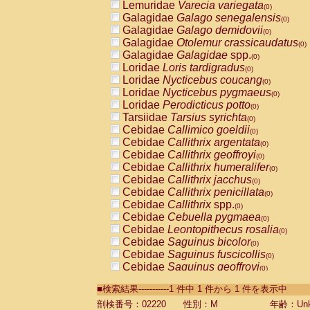
Lemuridae
Varecia variegata
(0)
Galagidae
Galago senegalensis
(0)
Galagidae
Galago demidovii
(0)
Galagidae
Otolemur crassicaudatus
(0)
Galagidae
Galagidae
spp.
(0)
Loridae
Loris tardigradus
(0)
Loridae
Nycticebus coucang
(0)
Loridae
Nycticebus pygmaeus
(0)
Loridae
Perodicticus potto
(0)
Tarsiidae
Tarsius syrichta
(0)
Cebidae
Callimico goeldii
(0)
Cebidae
Callithrix argentata
(0)
Cebidae
Callithrix geoffroyi
(0)
Cebidae
Callithrix humeralifer
(0)
Cebidae
Callithrix jacchus
(0)
Cebidae
Callithrix penicillata
(0)
Cebidae
Callithrix
spp.
(0)
Cebidae
Cebuella pygmaea
(0)
Cebidae
Leontopithecus rosalia
(0)
Cebidae
Saguinus bicolor
(0)
Cebidae
Saguinus fuscicollis
(0)
Cebidae
Saguinus geoffroyi
(0)
Cebidae
Saguinus imperator
(0)
■検索結果-----------1 件中 1 件から 1 件を表示中
Cebidae
Saguinus labiatus
(0)
Cebidae
Saguinus leucopus
剖検番号：02220
性別：M
年齢：Unk
(0)