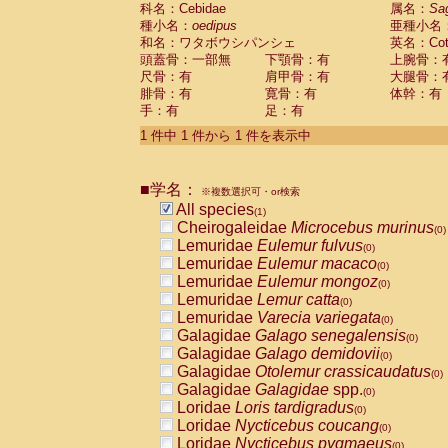
科名：Cebidae
Cebidae
Saguinus midas
属名：
Sa
(0)
種小名：
oedipus
亜種小名
Cebidae
Saguinus mystax
(0)
和名：ワタボウシパンシェ
英名：Cotto
Cebidae
Saguinus nigricollis
(0)
頭蓋骨：一部無
下顎骨：有
上腕骨：
Cebidae
Saguinus oedipus
(1)
尺骨：有
肩甲骨：有
大腿骨：
Cebidae
Saguinus weddelli
(0)
腓骨：有
寛骨：有
体幹：有
Cebidae
Saguinus
spp.
(0)
手：有
足：有
Cebidae
Aotus trivirgatus
(0)
Cebidae
Cebus albifrons
1 件中 1 件から 1 件を表示中
(0)
Cebidae
Cebus apella
(0)
Cebidae
Cebus capucinus
(0)
■学名：
Cebidae
Cebus nigrivittatus
※複数選択可・or検索
(0)
Cebidae
Cebus
spp.
All species
(0)
(1)
Cebidae
Saimiri boliviensis
Cheirogaleidae
Microcebus murinus
(0)
(0)
Cebidae
Saimiri sciureus
Lemuridae
Eulemur fulvus
(0)
(0)
Atelidae
Alouatta caraya
Lemuridae
Eulemur macaco
(0)
(0)
Atelidae
Alouatta fusca
Lemuridae
Eulemur mongoz
(0)
(0)
Atelidae
Alouatta seniculus
Lemuridae
Lemur catta
(0)
(0)
Atelidae
Alouatta
spp.
Lemuridae
Varecia variegata
(0)
(0)
Atelidae
Ateles belzebuth
Galagidae
Galago senegalensis
(0)
(0)
Atelidae
Ateles geoffroyi
Galagidae
Galago demidovii
(0)
(0)
Atelidae
Ateles paniscus
Galagidae
Otolemur crassicaudatus
(0)
(0)
Atelidae
Ateles
spp.
Galagidae
Galagidae
spp.
(0)
(0)
Atelidae
Lagothrix lagothricha
Loridae
Loris tardigradus
(0)
(0)
Atelidae
Lagothrix lagothricha cana
Loridae
Nycticebus coucang
(0)
(0)
Pitheciidae
Cacajao calvus rubicundu
Loridae
Nycticebus pygmaeus
(0)