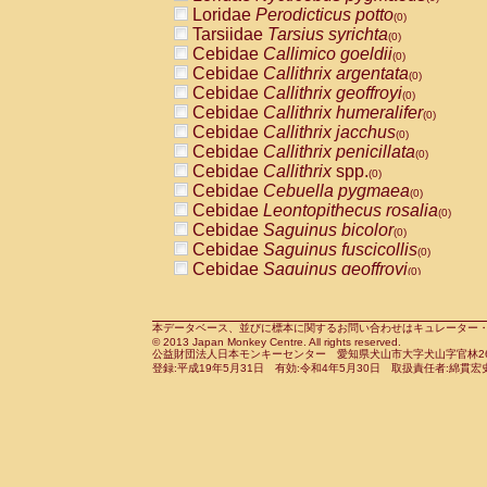
Pitheciidae
Callicebus cupreus
Loridae
Perodicticus potto
(0)
(0)
Pitheciidae
Callicebus donacophilus
Tarsiidae
Tarsius syrichta
(0
(0)
Pitheciidae
Callicebus moloch
Cebidae
Callimico goeldii
(0)
(0)
Pitheciidae
Callicebus torquatus
Cebidae
Callithrix argentata
(0)
(0)
Pitheciidae
Callicebus
spp.
Cebidae
Callithrix geoffroyi
(0)
(0)
Pitheciidae
Chiropotes satanas
Cebidae
Callithrix humeralifer
(0)
(0)
Pitheciidae
Pithecia monachus
Cebidae
Callithrix jacchus
(0)
(0)
Pitheciidae
Pithecia pithecia
Cebidae
Callithrix penicillata
(0)
(0)
Cercopithecidae
Cercocebus agilis
Cebidae
Callithrix
spp.
(0)
(0)
Cercopithecidae
Cercocebus galeritus
Cebidae
Cebuella pygmaea
(0)
Cercopithecidae
Cercocebus torquatu
Cebidae
Leontopithecus rosalia
(0)
Cercopithecidae
Cercocebus torquatus
Cebidae
Saguinus bicolor
(0)
Cercopithecidae
Cercocebus torquatu
Cebidae
Saguinus fuscicollis
(0)
Cercopithecidae
Cercocebus
hybrid
Cebidae
Saguinus geoffroyi
(0)
(0)
Cercopithecidae
Cercocebus
spp.
Cebidae
Saguinus imperator
(0)
(0)
Cercopithecidae
Lophocebus albigen
Cebidae
Saguinus labiatus
(0)
Cercopithecidae
Papio anubis
Cebidae
Saguinus leucopus
本データベース、並びに標本に関するお問い合わせはキュレーター・新宅勇太までお願い
(0)
(0)
© 2013 Japan Monkey Centre. All rights reserved.
Cercopithecidae
Papio cynocephalus
Cebidae
Saguinus midas
(
(0)
公益財団法人日本モンキーセンター 愛知県犬山市大字犬山字官林26番
Cercopithecidae
Papio hamadryas
Cebidae
Saguinus mystax
(0)
登録:平成19年5月31日 有効:令和4年5月30日 取扱責任者:綿貫宏
(0)
Cercopithecidae
Papio papio
Cebidae
Saguinus nigricollis
(0)
(0)
Cercopithecidae
Papio
spp.
Cebidae
Saguinus oedipus
(0)
(1)
Cercopithecidae
Mandrillus leucopha
Cebidae
Saguinus weddelli
(0)
Cercopithecidae
Mandrillus sphinx
Cebidae
Saguinus
spp.
(0)
(0)
Cercopithecidae
Theropithecus gelad
Cebidae
Aotus trivirgatus
(0)
Cercopithecidae
Macaca arctoides
Cebidae
Cebus albifrons
(0)
(0)