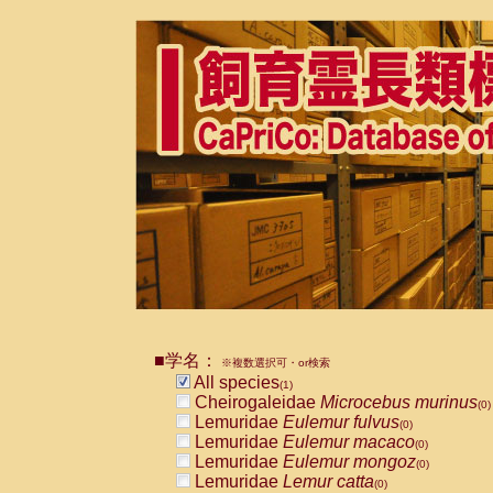
■学名：
※複数選択可・or検索
All species
(1)
Cheirogaleidae
Microcebus murinus
(0)
Lemuridae
Eulemur fulvus
(0)
Lemuridae
Eulemur macaco
(0)
Lemuridae
Eulemur mongoz
(0)
Lemuridae
Lemur catta
(0)