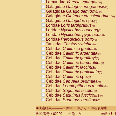
Lemuridae
Varecia variegata
(0)
Galagidae
Galago senegalensis
(0)
Galagidae
Galago demidovii
(0)
Galagidae
Otolemur crassicaudatus
(0)
Galagidae
Galagidae
spp.
(0)
Loridae
Loris tardigradus
(0)
Loridae
Nycticebus coucang
(0)
Loridae
Nycticebus pygmaeus
(0)
Loridae
Perodicticus potto
(0)
Tarsiidae
Tarsius syrichta
(0)
Cebidae
Callimico goeldii
(0)
Cebidae
Callithrix argentata
(0)
Cebidae
Callithrix geoffroyi
(0)
Cebidae
Callithrix humeralifer
(0)
Cebidae
Callithrix jacchus
(0)
Cebidae
Callithrix penicillata
(0)
Cebidae
Callithrix
spp.
(0)
Cebidae
Cebuella pygmaea
(0)
Cebidae
Leontopithecus rosalia
(0)
Cebidae
Saguinus bicolor
(0)
Cebidae
Saguinus fuscicollis
(0)
Cebidae
Saguinus geoffroyi
(0)
Cebidae
Saguinus imperator
(0)
■検索結果-----------1 件中 1 件から 1 件を表示中
Cebidae
Saguinus labiatus
(0)
Cebidae
Saguinus leucopus
剖検番号：02220
性別：M
年齢：Unk
(0)