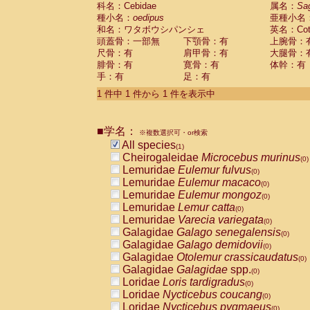
科名：Cebidae
Cebidae
Saguinus midas
属名：
Sa
(0)
種小名：
oedipus
亜種小名
Cebidae
Saguinus mystax
(0)
和名：ワタボウシパンシェ
英名：Cotto
Cebidae
Saguinus nigricollis
(0)
頭蓋骨：一部無
下顎骨：有
上腕骨：
Cebidae
Saguinus oedipus
(1)
尺骨：有
肩甲骨：有
大腿骨：
Cebidae
Saguinus weddelli
(0)
腓骨：有
寛骨：有
体幹：有
Cebidae
Saguinus
spp.
(0)
手：有
足：有
Cebidae
Aotus trivirgatus
(0)
Cebidae
Cebus albifrons
1 件中 1 件から 1 件を表示中
(0)
Cebidae
Cebus apella
(0)
Cebidae
Cebus capucinus
(0)
■学名：
Cebidae
Cebus nigrivittatus
※複数選択可・or検索
(0)
Cebidae
Cebus
spp.
All species
(0)
(1)
Cebidae
Saimiri boliviensis
Cheirogaleidae
Microcebus murinus
(0)
(0)
Cebidae
Saimiri sciureus
Lemuridae
Eulemur fulvus
(0)
(0)
Atelidae
Alouatta caraya
Lemuridae
Eulemur macaco
(0)
(0)
Atelidae
Alouatta fusca
Lemuridae
Eulemur mongoz
(0)
(0)
Atelidae
Alouatta seniculus
Lemuridae
Lemur catta
(0)
(0)
Atelidae
Alouatta
spp.
Lemuridae
Varecia variegata
(0)
(0)
Atelidae
Ateles belzebuth
Galagidae
Galago senegalensis
(0)
(0)
Atelidae
Ateles geoffroyi
Galagidae
Galago demidovii
(0)
(0)
Atelidae
Ateles paniscus
Galagidae
Otolemur crassicaudatus
(0)
(0)
Atelidae
Ateles
spp.
Galagidae
Galagidae
spp.
(0)
(0)
Atelidae
Lagothrix lagothricha
Loridae
Loris tardigradus
(0)
(0)
Atelidae
Lagothrix lagothricha cana
Loridae
Nycticebus coucang
(0)
(0)
Pitheciidae
Cacajao calvus rubicundu
Loridae
Nycticebus pygmaeus
(0)