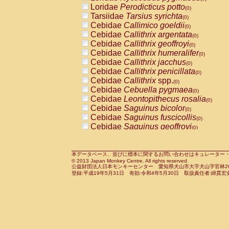
Pitheciidae
Callicebus cupreus
Loridae
Perodicticus potto
(0)
(0)
Pitheciidae
Callicebus donacophilus
Tarsiidae
Tarsius syrichta
(0
(0)
Pitheciidae
Callicebus moloch
Cebidae
Callimico goeldii
(0)
(0)
Pitheciidae
Callicebus torquatus
Cebidae
Callithrix argentata
(0)
(0)
Pitheciidae
Callicebus
spp.
Cebidae
Callithrix geoffroyi
(0)
(0)
Pitheciidae
Chiropotes satanas
Cebidae
Callithrix humeralifer
(0)
(0)
Pitheciidae
Pithecia monachus
Cebidae
Callithrix jacchus
(0)
(0)
Pitheciidae
Pithecia pithecia
Cebidae
Callithrix penicillata
(0)
(0)
Cercopithecidae
Cercocebus agilis
Cebidae
Callithrix
spp.
(0)
(0)
Cercopithecidae
Cercocebus galeritus
Cebidae
Cebuella pygmaea
(0)
Cercopithecidae
Cercocebus torquatu
Cebidae
Leontopithecus rosalia
(0)
Cercopithecidae
Cercocebus torquatus
Cebidae
Saguinus bicolor
(0)
Cercopithecidae
Cercocebus torquatu
Cebidae
Saguinus fuscicollis
(0)
Cercopithecidae
Cercocebus
hybrid
Cebidae
Saguinus geoffroyi
(0)
(0)
Cercopithecidae
Cercocebus
spp.
Cebidae
Saguinus imperator
(0)
(0)
Cercopithecidae
Lophocebus albigen
Cebidae
Saguinus labiatus
(0)
Cercopithecidae
Papio anubis
Cebidae
Saguinus leucopus
本データベース、並びに標本に関するお問い合わせはキュレーター・新宅勇太までお願い
(0)
(0)
© 2013 Japan Monkey Centre. All rights reserved.
Cercopithecidae
Papio cynocephalus
Cebidae
Saguinus midas
(
(0)
公益財団法人日本モンキーセンター 愛知県犬山市大字犬山字官林26番
Cercopithecidae
Papio hamadryas
Cebidae
Saguinus mystax
(0)
登録:平成19年5月31日 有効:令和4年5月30日 取扱責任者:綿貫宏
(0)
Cercopithecidae
Papio papio
Cebidae
Saguinus nigricollis
(0)
(0)
Cercopithecidae
Papio
spp.
Cebidae
Saguinus oedipus
(0)
(1)
Cercopithecidae
Mandrillus leucopha
Cebidae
Saguinus weddelli
(0)
Cercopithecidae
Mandrillus sphinx
Cebidae
Saguinus
spp.
(0)
(0)
Cercopithecidae
Theropithecus gelad
Cebidae
Aotus trivirgatus
(0)
Cercopithecidae
Macaca arctoides
Cebidae
Cebus albifrons
(0)
(0)