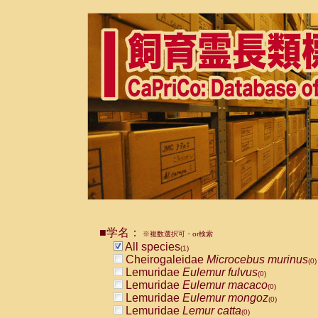
■学名：
※複数選択可・or検索
All species
(1)
Cheirogaleidae
Microcebus murinus
(0)
Lemuridae
Eulemur fulvus
(0)
Lemuridae
Eulemur macaco
(0)
Lemuridae
Eulemur mongoz
(0)
Lemuridae
Lemur catta
(0)