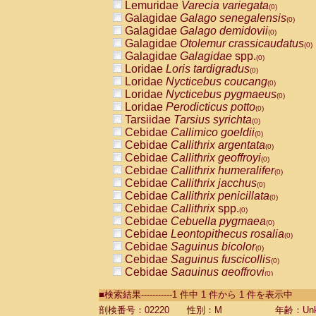
Lemuridae
Varecia variegata
(0)
Galagidae
Galago senegalensis
(0)
Galagidae
Galago demidovii
(0)
Galagidae
Otolemur crassicaudatus
(0)
Galagidae
Galagidae
spp.
(0)
Loridae
Loris tardigradus
(0)
Loridae
Nycticebus coucang
(0)
Loridae
Nycticebus pygmaeus
(0)
Loridae
Perodicticus potto
(0)
Tarsiidae
Tarsius syrichta
(0)
Cebidae
Callimico goeldii
(0)
Cebidae
Callithrix argentata
(0)
Cebidae
Callithrix geoffroyi
(0)
Cebidae
Callithrix humeralifer
(0)
Cebidae
Callithrix jacchus
(0)
Cebidae
Callithrix penicillata
(0)
Cebidae
Callithrix
spp.
(0)
Cebidae
Cebuella pygmaea
(0)
Cebidae
Leontopithecus rosalia
(0)
Cebidae
Saguinus bicolor
(0)
Cebidae
Saguinus fuscicollis
(0)
Cebidae
Saguinus geoffroyi
(0)
Cebidae
Saguinus imperator
(0)
■検索結果-----------1 件中 1 件から 1 件を表示中
Cebidae
Saguinus labiatus
(0)
Cebidae
Saguinus leucopus
剖検番号：02220
性別：M
年齢：Unk
(0)