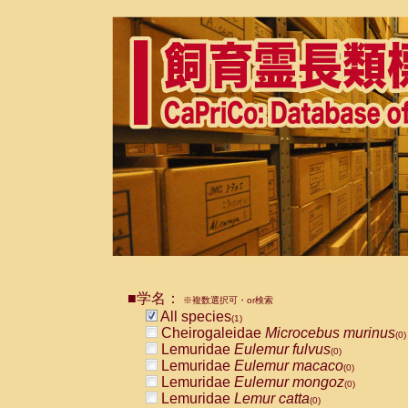
■学名：
※複数選択可・or検索
All species
(1)
Cheirogaleidae
Microcebus murinus
(0)
Lemuridae
Eulemur fulvus
(0)
Lemuridae
Eulemur macaco
(0)
Lemuridae
Eulemur mongoz
(0)
Lemuridae
Lemur catta
(0)