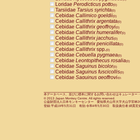
Pitheciidae
Callicebus cupreus
Loridae
Perodicticus potto
(0)
(0)
Pitheciidae
Callicebus donacophilus
Tarsiidae
Tarsius syrichta
(0
(0)
Pitheciidae
Callicebus moloch
Cebidae
Callimico goeldii
(0)
(0)
Pitheciidae
Callicebus torquatus
Cebidae
Callithrix argentata
(0)
(0)
Pitheciidae
Callicebus
spp.
Cebidae
Callithrix geoffroyi
(0)
(0)
Pitheciidae
Chiropotes satanas
Cebidae
Callithrix humeralifer
(0)
(0)
Pitheciidae
Pithecia monachus
Cebidae
Callithrix jacchus
(0)
(0)
Pitheciidae
Pithecia pithecia
Cebidae
Callithrix penicillata
(0)
(0)
Cercopithecidae
Cercocebus agilis
Cebidae
Callithrix
spp.
(0)
(0)
Cercopithecidae
Cercocebus galeritus
Cebidae
Cebuella pygmaea
(0)
Cercopithecidae
Cercocebus torquatu
Cebidae
Leontopithecus rosalia
(0)
Cercopithecidae
Cercocebus torquatus
Cebidae
Saguinus bicolor
(0)
Cercopithecidae
Cercocebus torquatu
Cebidae
Saguinus fuscicollis
(0)
Cercopithecidae
Cercocebus
hybrid
Cebidae
Saguinus geoffroyi
(0)
(0)
Cercopithecidae
Cercocebus
spp.
Cebidae
Saguinus imperator
(0)
(0)
Cercopithecidae
Lophocebus albigen
Cebidae
Saguinus labiatus
(0)
Cercopithecidae
Papio anubis
Cebidae
Saguinus leucopus
本データベース、並びに標本に関するお問い合わせはキュレーター・新宅勇太までお願い
(0)
(0)
© 2013 Japan Monkey Centre. All rights reserved.
Cercopithecidae
Papio cynocephalus
Cebidae
Saguinus midas
(
(0)
公益財団法人日本モンキーセンター 愛知県犬山市大字犬山字官林26番
Cercopithecidae
Papio hamadryas
Cebidae
Saguinus mystax
(0)
登録:平成19年5月31日 有効:令和4年5月30日 取扱責任者:綿貫宏
(0)
Cercopithecidae
Papio papio
Cebidae
Saguinus nigricollis
(0)
(0)
Cercopithecidae
Papio
spp.
Cebidae
Saguinus oedipus
(0)
(1)
Cercopithecidae
Mandrillus leucopha
Cebidae
Saguinus weddelli
(0)
Cercopithecidae
Mandrillus sphinx
Cebidae
Saguinus
spp.
(0)
(0)
Cercopithecidae
Theropithecus gelad
Cebidae
Aotus trivirgatus
(0)
Cercopithecidae
Macaca arctoides
Cebidae
Cebus albifrons
(0)
(0)