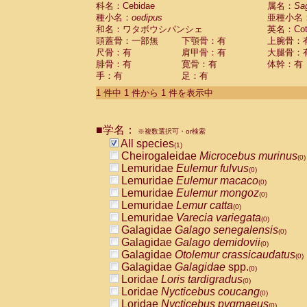
科名：Cebidae
Cebidae
Saguinus midas
属名：
Sa
(0)
種小名：
oedipus
亜種小名
Cebidae
Saguinus mystax
(0)
和名：ワタボウシパンシェ
英名：Cotto
Cebidae
Saguinus nigricollis
(0)
頭蓋骨：一部無
下顎骨：有
上腕骨：
Cebidae
Saguinus oedipus
(1)
尺骨：有
肩甲骨：有
大腿骨：
Cebidae
Saguinus weddelli
(0)
腓骨：有
寛骨：有
体幹：有
Cebidae
Saguinus
spp.
(0)
手：有
足：有
Cebidae
Aotus trivirgatus
(0)
Cebidae
Cebus albifrons
1 件中 1 件から 1 件を表示中
(0)
Cebidae
Cebus apella
(0)
Cebidae
Cebus capucinus
(0)
■学名：
Cebidae
Cebus nigrivittatus
※複数選択可・or検索
(0)
Cebidae
Cebus
spp.
All species
(0)
(1)
Cebidae
Saimiri boliviensis
Cheirogaleidae
Microcebus murinus
(0)
(0)
Cebidae
Saimiri sciureus
Lemuridae
Eulemur fulvus
(0)
(0)
Atelidae
Alouatta caraya
Lemuridae
Eulemur macaco
(0)
(0)
Atelidae
Alouatta fusca
Lemuridae
Eulemur mongoz
(0)
(0)
Atelidae
Alouatta seniculus
Lemuridae
Lemur catta
(0)
(0)
Atelidae
Alouatta
spp.
Lemuridae
Varecia variegata
(0)
(0)
Atelidae
Ateles belzebuth
Galagidae
Galago senegalensis
(0)
(0)
Atelidae
Ateles geoffroyi
Galagidae
Galago demidovii
(0)
(0)
Atelidae
Ateles paniscus
Galagidae
Otolemur crassicaudatus
(0)
(0)
Atelidae
Ateles
spp.
Galagidae
Galagidae
spp.
(0)
(0)
Atelidae
Lagothrix lagothricha
Loridae
Loris tardigradus
(0)
(0)
Atelidae
Lagothrix lagothricha cana
Loridae
Nycticebus coucang
(0)
(0)
Pitheciidae
Cacajao calvus rubicundu
Loridae
Nycticebus pygmaeus
(0)