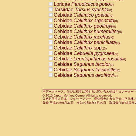
Pitheciidae
Callicebus cupreus
Loridae
Perodicticus potto
(0)
(0)
Pitheciidae
Callicebus donacophilus
Tarsiidae
Tarsius syrichta
(0
(0)
Pitheciidae
Callicebus moloch
Cebidae
Callimico goeldii
(0)
(0)
Pitheciidae
Callicebus torquatus
Cebidae
Callithrix argentata
(0)
(0)
Pitheciidae
Callicebus
spp.
Cebidae
Callithrix geoffroyi
(0)
(0)
Pitheciidae
Chiropotes satanas
Cebidae
Callithrix humeralifer
(0)
(0)
Pitheciidae
Pithecia monachus
Cebidae
Callithrix jacchus
(0)
(0)
Pitheciidae
Pithecia pithecia
Cebidae
Callithrix penicillata
(0)
(0)
Cercopithecidae
Cercocebus agilis
Cebidae
Callithrix
spp.
(0)
(0)
Cercopithecidae
Cercocebus galeritus
Cebidae
Cebuella pygmaea
(0)
Cercopithecidae
Cercocebus torquatu
Cebidae
Leontopithecus rosalia
(0)
Cercopithecidae
Cercocebus torquatus
Cebidae
Saguinus bicolor
(0)
Cercopithecidae
Cercocebus torquatu
Cebidae
Saguinus fuscicollis
(0)
Cercopithecidae
Cercocebus
hybrid
Cebidae
Saguinus geoffroyi
(0)
(0)
Cercopithecidae
Cercocebus
spp.
Cebidae
Saguinus imperator
(0)
(0)
Cercopithecidae
Lophocebus albigen
Cebidae
Saguinus labiatus
(0)
Cercopithecidae
Papio anubis
Cebidae
Saguinus leucopus
本データベース、並びに標本に関するお問い合わせはキュレーター・新宅勇太までお願い
(0)
(0)
© 2013 Japan Monkey Centre. All rights reserved.
Cercopithecidae
Papio cynocephalus
Cebidae
Saguinus midas
(
(0)
公益財団法人日本モンキーセンター 愛知県犬山市大字犬山字官林26番
Cercopithecidae
Papio hamadryas
Cebidae
Saguinus mystax
(0)
登録:平成19年5月31日 有効:令和4年5月30日 取扱責任者:綿貫宏
(0)
Cercopithecidae
Papio papio
Cebidae
Saguinus nigricollis
(0)
(0)
Cercopithecidae
Papio
spp.
Cebidae
Saguinus oedipus
(0)
(1)
Cercopithecidae
Mandrillus leucopha
Cebidae
Saguinus weddelli
(0)
Cercopithecidae
Mandrillus sphinx
Cebidae
Saguinus
spp.
(0)
(0)
Cercopithecidae
Theropithecus gelad
Cebidae
Aotus trivirgatus
(0)
Cercopithecidae
Macaca arctoides
Cebidae
Cebus albifrons
(0)
(0)