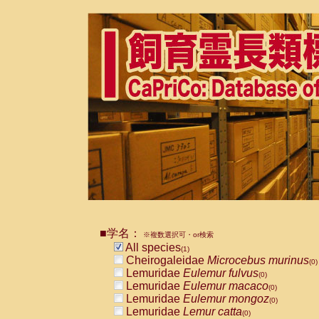
■学名：
※複数選択可・or検索
All species
(1)
Cheirogaleidae
Microcebus murinus
(0)
Lemuridae
Eulemur fulvus
(0)
Lemuridae
Eulemur macaco
(0)
Lemuridae
Eulemur mongoz
(0)
Lemuridae
Lemur catta
(0)