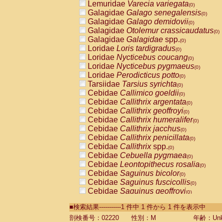
Lemuridae
Varecia variegata
(0)
Galagidae
Galago senegalensis
(0)
Galagidae
Galago demidovii
(0)
Galagidae
Otolemur crassicaudatus
(0)
Galagidae
Galagidae
spp.
(0)
Loridae
Loris tardigradus
(0)
Loridae
Nycticebus coucang
(0)
Loridae
Nycticebus pygmaeus
(0)
Loridae
Perodicticus potto
(0)
Tarsiidae
Tarsius syrichta
(0)
Cebidae
Callimico goeldii
(0)
Cebidae
Callithrix argentata
(0)
Cebidae
Callithrix geoffroyi
(0)
Cebidae
Callithrix humeralifer
(0)
Cebidae
Callithrix jacchus
(0)
Cebidae
Callithrix penicillata
(0)
Cebidae
Callithrix
spp.
(0)
Cebidae
Cebuella pygmaea
(0)
Cebidae
Leontopithecus rosalia
(0)
Cebidae
Saguinus bicolor
(0)
Cebidae
Saguinus fuscicollis
(0)
Cebidae
Saguinus geoffroyi
(0)
Cebidae
Saguinus imperator
(0)
■検索結果-----------1 件中 1 件から 1 件を表示中
Cebidae
Saguinus labiatus
(0)
Cebidae
Saguinus leucopus
剖検番号：02220
性別：M
年齢：Unk
(0)