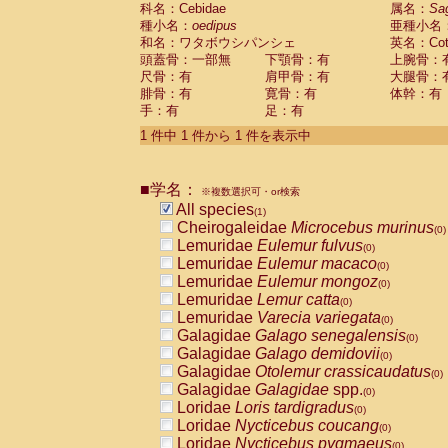
科名：Cebidae
Cebidae
Saguinus midas
属名：
Sa
(0)
種小名：
oedipus
亜種小名
Cebidae
Saguinus mystax
(0)
和名：ワタボウシパンシェ
英名：Cotto
Cebidae
Saguinus nigricollis
(0)
頭蓋骨：一部無
下顎骨：有
上腕骨：
Cebidae
Saguinus oedipus
(1)
尺骨：有
肩甲骨：有
大腿骨：
Cebidae
Saguinus weddelli
(0)
腓骨：有
寛骨：有
体幹：有
Cebidae
Saguinus
spp.
(0)
手：有
足：有
Cebidae
Aotus trivirgatus
(0)
Cebidae
Cebus albifrons
1 件中 1 件から 1 件を表示中
(0)
Cebidae
Cebus apella
(0)
Cebidae
Cebus capucinus
(0)
■学名：
Cebidae
Cebus nigrivittatus
※複数選択可・or検索
(0)
Cebidae
Cebus
spp.
All species
(0)
(1)
Cebidae
Saimiri boliviensis
Cheirogaleidae
Microcebus murinus
(0)
(0)
Cebidae
Saimiri sciureus
Lemuridae
Eulemur fulvus
(0)
(0)
Atelidae
Alouatta caraya
Lemuridae
Eulemur macaco
(0)
(0)
Atelidae
Alouatta fusca
Lemuridae
Eulemur mongoz
(0)
(0)
Atelidae
Alouatta seniculus
Lemuridae
Lemur catta
(0)
(0)
Atelidae
Alouatta
spp.
Lemuridae
Varecia variegata
(0)
(0)
Atelidae
Ateles belzebuth
Galagidae
Galago senegalensis
(0)
(0)
Atelidae
Ateles geoffroyi
Galagidae
Galago demidovii
(0)
(0)
Atelidae
Ateles paniscus
Galagidae
Otolemur crassicaudatus
(0)
(0)
Atelidae
Ateles
spp.
Galagidae
Galagidae
spp.
(0)
(0)
Atelidae
Lagothrix lagothricha
Loridae
Loris tardigradus
(0)
(0)
Atelidae
Lagothrix lagothricha cana
Loridae
Nycticebus coucang
(0)
(0)
Pitheciidae
Cacajao calvus rubicundu
Loridae
Nycticebus pygmaeus
(0)