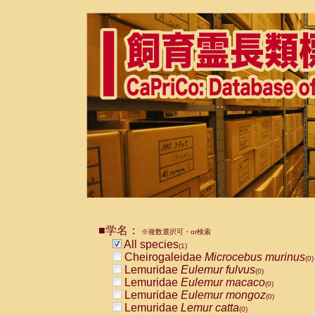
■学名：
※複数選択可・or検索
All species
(1)
Cheirogaleidae
Microcebus murinus
(0)
Lemuridae
Eulemur fulvus
(0)
Lemuridae
Eulemur macaco
(0)
Lemuridae
Eulemur mongoz
(0)
Lemuridae
Lemur catta
(0)