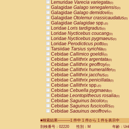
Lemuridae
Varecia variegata
(0)
Galagidae
Galago senegalensis
(0)
Galagidae
Galago demidovii
(0)
Galagidae
Otolemur crassicaudatus
(0)
Galagidae
Galagidae
spp.
(0)
Loridae
Loris tardigradus
(0)
Loridae
Nycticebus coucang
(0)
Loridae
Nycticebus pygmaeus
(0)
Loridae
Perodicticus potto
(0)
Tarsiidae
Tarsius syrichta
(0)
Cebidae
Callimico goeldii
(0)
Cebidae
Callithrix argentata
(0)
Cebidae
Callithrix geoffroyi
(0)
Cebidae
Callithrix humeralifer
(0)
Cebidae
Callithrix jacchus
(0)
Cebidae
Callithrix penicillata
(0)
Cebidae
Callithrix
spp.
(0)
Cebidae
Cebuella pygmaea
(0)
Cebidae
Leontopithecus rosalia
(0)
Cebidae
Saguinus bicolor
(0)
Cebidae
Saguinus fuscicollis
(0)
Cebidae
Saguinus geoffroyi
(0)
Cebidae
Saguinus imperator
(0)
■検索結果-----------1 件中 1 件から 1 件を表示中
Cebidae
Saguinus labiatus
(0)
Cebidae
Saguinus leucopus
剖検番号：02220
性別：M
年齢：Unk
(0)