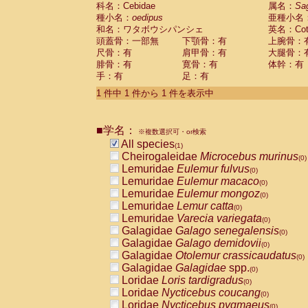
科名：Cebidae
Cebidae
Saguinus midas
属名：
Sa
(0)
種小名：
oedipus
亜種小名
Cebidae
Saguinus mystax
(0)
和名：ワタボウシパンシェ
英名：Cotto
Cebidae
Saguinus nigricollis
(0)
頭蓋骨：一部無
下顎骨：有
上腕骨：
Cebidae
Saguinus oedipus
(1)
尺骨：有
肩甲骨：有
大腿骨：
Cebidae
Saguinus weddelli
(0)
腓骨：有
寛骨：有
体幹：有
Cebidae
Saguinus
spp.
(0)
手：有
足：有
Cebidae
Aotus trivirgatus
(0)
Cebidae
Cebus albifrons
1 件中 1 件から 1 件を表示中
(0)
Cebidae
Cebus apella
(0)
Cebidae
Cebus capucinus
(0)
■学名：
Cebidae
Cebus nigrivittatus
※複数選択可・or検索
(0)
Cebidae
Cebus
spp.
All species
(0)
(1)
Cebidae
Saimiri boliviensis
Cheirogaleidae
Microcebus murinus
(0)
(0)
Cebidae
Saimiri sciureus
Lemuridae
Eulemur fulvus
(0)
(0)
Atelidae
Alouatta caraya
Lemuridae
Eulemur macaco
(0)
(0)
Atelidae
Alouatta fusca
Lemuridae
Eulemur mongoz
(0)
(0)
Atelidae
Alouatta seniculus
Lemuridae
Lemur catta
(0)
(0)
Atelidae
Alouatta
spp.
Lemuridae
Varecia variegata
(0)
(0)
Atelidae
Ateles belzebuth
Galagidae
Galago senegalensis
(0)
(0)
Atelidae
Ateles geoffroyi
Galagidae
Galago demidovii
(0)
(0)
Atelidae
Ateles paniscus
Galagidae
Otolemur crassicaudatus
(0)
(0)
Atelidae
Ateles
spp.
Galagidae
Galagidae
spp.
(0)
(0)
Atelidae
Lagothrix lagothricha
Loridae
Loris tardigradus
(0)
(0)
Atelidae
Lagothrix lagothricha cana
Loridae
Nycticebus coucang
(0)
(0)
Pitheciidae
Cacajao calvus rubicundu
Loridae
Nycticebus pygmaeus
(0)