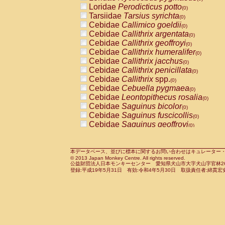
Pitheciidae
Callicebus cupreus
Loridae
Perodicticus potto
(0)
(0)
Pitheciidae
Callicebus donacophilus
Tarsiidae
Tarsius syrichta
(0
(0)
Pitheciidae
Callicebus moloch
Cebidae
Callimico goeldii
(0)
(0)
Pitheciidae
Callicebus torquatus
Cebidae
Callithrix argentata
(0)
(0)
Pitheciidae
Callicebus
spp.
Cebidae
Callithrix geoffroyi
(0)
(0)
Pitheciidae
Chiropotes satanas
Cebidae
Callithrix humeralifer
(0)
(0)
Pitheciidae
Pithecia monachus
Cebidae
Callithrix jacchus
(0)
(0)
Pitheciidae
Pithecia pithecia
Cebidae
Callithrix penicillata
(0)
(0)
Cercopithecidae
Cercocebus agilis
Cebidae
Callithrix
spp.
(0)
(0)
Cercopithecidae
Cercocebus galeritus
Cebidae
Cebuella pygmaea
(0)
Cercopithecidae
Cercocebus torquatu
Cebidae
Leontopithecus rosalia
(0)
Cercopithecidae
Cercocebus torquatus
Cebidae
Saguinus bicolor
(0)
Cercopithecidae
Cercocebus torquatu
Cebidae
Saguinus fuscicollis
(0)
Cercopithecidae
Cercocebus
hybrid
Cebidae
Saguinus geoffroyi
(0)
(0)
Cercopithecidae
Cercocebus
spp.
Cebidae
Saguinus imperator
(0)
(0)
Cercopithecidae
Lophocebus albigen
Cebidae
Saguinus labiatus
(0)
Cercopithecidae
Papio anubis
Cebidae
Saguinus leucopus
本データベース、並びに標本に関するお問い合わせはキュレーター・新宅勇太までお願い
(0)
(0)
© 2013 Japan Monkey Centre. All rights reserved.
Cercopithecidae
Papio cynocephalus
Cebidae
Saguinus midas
(
(0)
公益財団法人日本モンキーセンター 愛知県犬山市大字犬山字官林26番
Cercopithecidae
Papio hamadryas
Cebidae
Saguinus mystax
(0)
登録:平成19年5月31日 有効:令和4年5月30日 取扱責任者:綿貫宏
(0)
Cercopithecidae
Papio papio
Cebidae
Saguinus nigricollis
(0)
(0)
Cercopithecidae
Papio
spp.
Cebidae
Saguinus oedipus
(0)
(1)
Cercopithecidae
Mandrillus leucopha
Cebidae
Saguinus weddelli
(0)
Cercopithecidae
Mandrillus sphinx
Cebidae
Saguinus
spp.
(0)
(0)
Cercopithecidae
Theropithecus gelad
Cebidae
Aotus trivirgatus
(0)
Cercopithecidae
Macaca arctoides
Cebidae
Cebus albifrons
(0)
(0)