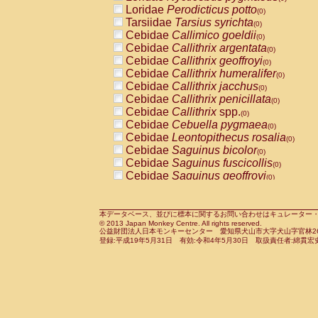
Pitheciidae
Callicebus cupreus
Loridae
Perodicticus potto
(0)
(0)
Pitheciidae
Callicebus donacophilus
Tarsiidae
Tarsius syrichta
(0
(0)
Pitheciidae
Callicebus moloch
Cebidae
Callimico goeldii
(0)
(0)
Pitheciidae
Callicebus torquatus
Cebidae
Callithrix argentata
(0)
(0)
Pitheciidae
Callicebus
spp.
Cebidae
Callithrix geoffroyi
(0)
(0)
Pitheciidae
Chiropotes satanas
Cebidae
Callithrix humeralifer
(0)
(0)
Pitheciidae
Pithecia monachus
Cebidae
Callithrix jacchus
(0)
(0)
Pitheciidae
Pithecia pithecia
Cebidae
Callithrix penicillata
(0)
(0)
Cercopithecidae
Cercocebus agilis
Cebidae
Callithrix
spp.
(0)
(0)
Cercopithecidae
Cercocebus galeritus
Cebidae
Cebuella pygmaea
(0)
Cercopithecidae
Cercocebus torquatu
Cebidae
Leontopithecus rosalia
(0)
Cercopithecidae
Cercocebus torquatus
Cebidae
Saguinus bicolor
(0)
Cercopithecidae
Cercocebus torquatu
Cebidae
Saguinus fuscicollis
(0)
Cercopithecidae
Cercocebus
hybrid
Cebidae
Saguinus geoffroyi
(0)
(0)
Cercopithecidae
Cercocebus
spp.
Cebidae
Saguinus imperator
(0)
(0)
Cercopithecidae
Lophocebus albigen
Cebidae
Saguinus labiatus
(0)
Cercopithecidae
Papio anubis
Cebidae
Saguinus leucopus
本データベース、並びに標本に関するお問い合わせはキュレーター・新宅勇太までお願い
(0)
(0)
© 2013 Japan Monkey Centre. All rights reserved.
Cercopithecidae
Papio cynocephalus
Cebidae
Saguinus midas
(
(0)
公益財団法人日本モンキーセンター 愛知県犬山市大字犬山字官林26番
Cercopithecidae
Papio hamadryas
Cebidae
Saguinus mystax
(0)
登録:平成19年5月31日 有効:令和4年5月30日 取扱責任者:綿貫宏
(0)
Cercopithecidae
Papio papio
Cebidae
Saguinus nigricollis
(0)
(0)
Cercopithecidae
Papio
spp.
Cebidae
Saguinus oedipus
(0)
(1)
Cercopithecidae
Mandrillus leucopha
Cebidae
Saguinus weddelli
(0)
Cercopithecidae
Mandrillus sphinx
Cebidae
Saguinus
spp.
(0)
(0)
Cercopithecidae
Theropithecus gelad
Cebidae
Aotus trivirgatus
(0)
Cercopithecidae
Macaca arctoides
Cebidae
Cebus albifrons
(0)
(0)