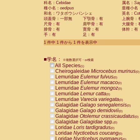
科名：Cebidae
Cebidae
Saguinus midas
属名：
Sa
(0)
種小名：
oedipus
亜種小名
Cebidae
Saguinus mystax
(0)
和名：ワタボウシパンシェ
英名：Cotto
Cebidae
Saguinus nigricollis
(0)
頭蓋骨：一部無
下顎骨：有
上腕骨：
Cebidae
Saguinus oedipus
(1)
尺骨：有
肩甲骨：有
大腿骨：
Cebidae
Saguinus weddelli
(0)
腓骨：有
寛骨：有
体幹：有
Cebidae
Saguinus
spp.
(0)
手：有
足：有
Cebidae
Aotus trivirgatus
(0)
Cebidae
Cebus albifrons
1 件中 1 件から 1 件を表示中
(0)
Cebidae
Cebus apella
(0)
Cebidae
Cebus capucinus
(0)
■学名：
Cebidae
Cebus nigrivittatus
※複数選択可・or検索
(0)
Cebidae
Cebus
spp.
All Species
(0)
(1)
Cebidae
Saimiri boliviensis
Cheirogaleidae
Microcebus murinus
(0)
(0)
Cebidae
Saimiri sciureus
Lemuridae
Eulemur fulvus
(0)
(0)
Atelidae
Alouatta caraya
Lemuridae
Eulemur macaco
(0)
(0)
Atelidae
Alouatta fusca
Lemuridae
Eulemur mongoz
(0)
(0)
Atelidae
Alouatta seniculus
Lemuridae
Lemur catta
(0)
(0)
Atelidae
Alouatta
spp.
Lemuridae
Varecia variegata
(0)
(0)
Atelidae
Ateles belzebuth
Galagidae
Galago senegalensis
(0)
(0)
Atelidae
Ateles geoffroyi
Galagidae
Galago demidovii
(0)
(0)
Atelidae
Ateles paniscus
Galagidae
Otolemur crassicaudatus
(0)
(0)
Atelidae
Ateles
spp.
Galagidae
Galagidae
spp.
(0)
(0)
Atelidae
Lagothrix lagothricha
Loridae
Loris tardigradus
(0)
(0)
Atelidae
Lagothrix lagothricha cana
Loridae
Nycticebus coucang
(0)
(0)
Pitheciidae
Cacajao calvus rubicundu
Loridae
Nycticebus pygmaeus
(0)