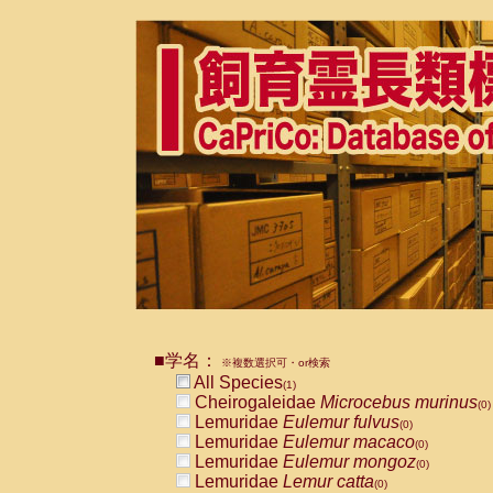
■学名：
※複数選択可・or検索
All Species
(1)
Cheirogaleidae
Microcebus murinus
(0)
Lemuridae
Eulemur fulvus
(0)
Lemuridae
Eulemur macaco
(0)
Lemuridae
Eulemur mongoz
(0)
Lemuridae
Lemur catta
(0)