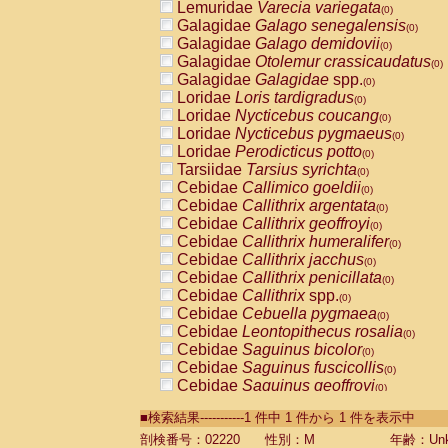
Lemuridae
Varecia variegata
(0)
Galagidae
Galago senegalensis
(0)
Galagidae
Galago demidovii
(0)
Galagidae
Otolemur crassicaudatus
(0)
Galagidae
Galagidae
spp.
(0)
Loridae
Loris tardigradus
(0)
Loridae
Nycticebus coucang
(0)
Loridae
Nycticebus pygmaeus
(0)
Loridae
Perodicticus potto
(0)
Tarsiidae
Tarsius syrichta
(0)
Cebidae
Callimico goeldii
(0)
Cebidae
Callithrix argentata
(0)
Cebidae
Callithrix geoffroyi
(0)
Cebidae
Callithrix humeralifer
(0)
Cebidae
Callithrix jacchus
(0)
Cebidae
Callithrix penicillata
(0)
Cebidae
Callithrix
spp.
(0)
Cebidae
Cebuella pygmaea
(0)
Cebidae
Leontopithecus rosalia
(0)
Cebidae
Saguinus bicolor
(0)
Cebidae
Saguinus fuscicollis
(0)
Cebidae
Saguinus geoffroyi
(0)
Cebidae
Saguinus imperator
(0)
■検索結果-----------1 件中 1 件から 1 件を表示中
Cebidae
Saguinus labiatus
(0)
Cebidae
Saguinus leucopus
剖検番号：02220
性別：M
年齢：Unk
(0)