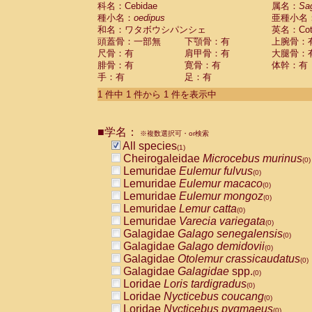
科名：Cebidae
Cebidae
Saguinus midas
属名：
Sa
(0)
種小名：
oedipus
亜種小名
Cebidae
Saguinus mystax
(0)
和名：ワタボウシパンシェ
英名：Cotto
Cebidae
Saguinus nigricollis
(0)
頭蓋骨：一部無
下顎骨：有
上腕骨：
Cebidae
Saguinus oedipus
(1)
尺骨：有
肩甲骨：有
大腿骨：
Cebidae
Saguinus weddelli
(0)
腓骨：有
寛骨：有
体幹：有
Cebidae
Saguinus
spp.
(0)
手：有
足：有
Cebidae
Aotus trivirgatus
(0)
Cebidae
Cebus albifrons
1 件中 1 件から 1 件を表示中
(0)
Cebidae
Cebus apella
(0)
Cebidae
Cebus capucinus
(0)
■学名：
Cebidae
Cebus nigrivittatus
※複数選択可・or検索
(0)
Cebidae
Cebus
spp.
All species
(0)
(1)
Cebidae
Saimiri boliviensis
Cheirogaleidae
Microcebus murinus
(0)
(0)
Cebidae
Saimiri sciureus
Lemuridae
Eulemur fulvus
(0)
(0)
Atelidae
Alouatta caraya
Lemuridae
Eulemur macaco
(0)
(0)
Atelidae
Alouatta fusca
Lemuridae
Eulemur mongoz
(0)
(0)
Atelidae
Alouatta seniculus
Lemuridae
Lemur catta
(0)
(0)
Atelidae
Alouatta
spp.
Lemuridae
Varecia variegata
(0)
(0)
Atelidae
Ateles belzebuth
Galagidae
Galago senegalensis
(0)
(0)
Atelidae
Ateles geoffroyi
Galagidae
Galago demidovii
(0)
(0)
Atelidae
Ateles paniscus
Galagidae
Otolemur crassicaudatus
(0)
(0)
Atelidae
Ateles
spp.
Galagidae
Galagidae
spp.
(0)
(0)
Atelidae
Lagothrix lagothricha
Loridae
Loris tardigradus
(0)
(0)
Atelidae
Lagothrix lagothricha cana
Loridae
Nycticebus coucang
(0)
(0)
Pitheciidae
Cacajao calvus rubicundu
Loridae
Nycticebus pygmaeus
(0)