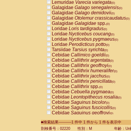
Lemuridae
Varecia variegata
(0)
Galagidae
Galago senegalensis
(0)
Galagidae
Galago demidovii
(0)
Galagidae
Otolemur crassicaudatus
(0)
Galagidae
Galagidae
spp.
(0)
Loridae
Loris tardigradus
(0)
Loridae
Nycticebus coucang
(0)
Loridae
Nycticebus pygmaeus
(0)
Loridae
Perodicticus potto
(0)
Tarsiidae
Tarsius syrichta
(0)
Cebidae
Callimico goeldii
(0)
Cebidae
Callithrix argentata
(0)
Cebidae
Callithrix geoffroyi
(0)
Cebidae
Callithrix humeralifer
(0)
Cebidae
Callithrix jacchus
(0)
Cebidae
Callithrix penicillata
(0)
Cebidae
Callithrix
spp.
(0)
Cebidae
Cebuella pygmaea
(0)
Cebidae
Leontopithecus rosalia
(0)
Cebidae
Saguinus bicolor
(0)
Cebidae
Saguinus fuscicollis
(0)
Cebidae
Saguinus geoffroyi
(0)
Cebidae
Saguinus imperator
(0)
■検索結果-----------1 件中 1 件から 1 件を表示中
Cebidae
Saguinus labiatus
(0)
Cebidae
Saguinus leucopus
剖検番号：02220
性別：M
年齢：Unk
(0)