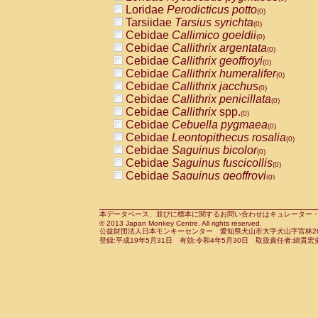
Pitheciidae
Callicebus cupreus
Loridae
Perodicticus potto
(0)
(0)
Pitheciidae
Callicebus donacophilus
Tarsiidae
Tarsius syrichta
(0
(0)
Pitheciidae
Callicebus moloch
Cebidae
Callimico goeldii
(0)
(0)
Pitheciidae
Callicebus torquatus
Cebidae
Callithrix argentata
(0)
(0)
Pitheciidae
Callicebus
spp.
Cebidae
Callithrix geoffroyi
(0)
(0)
Pitheciidae
Chiropotes satanas
Cebidae
Callithrix humeralifer
(0)
(0)
Pitheciidae
Pithecia monachus
Cebidae
Callithrix jacchus
(0)
(0)
Pitheciidae
Pithecia pithecia
Cebidae
Callithrix penicillata
(0)
(0)
Cercopithecidae
Cercocebus agilis
Cebidae
Callithrix
spp.
(0)
(0)
Cercopithecidae
Cercocebus galeritus
Cebidae
Cebuella pygmaea
(0)
Cercopithecidae
Cercocebus torquatu
Cebidae
Leontopithecus rosalia
(0)
Cercopithecidae
Cercocebus torquatus
Cebidae
Saguinus bicolor
(0)
Cercopithecidae
Cercocebus torquatu
Cebidae
Saguinus fuscicollis
(0)
Cercopithecidae
Cercocebus
hybrid
Cebidae
Saguinus geoffroyi
(0)
(0)
Cercopithecidae
Cercocebus
spp.
Cebidae
Saguinus imperator
(0)
(0)
Cercopithecidae
Lophocebus albigen
Cebidae
Saguinus labiatus
(0)
Cercopithecidae
Papio anubis
Cebidae
Saguinus leucopus
本データベース、並びに標本に関するお問い合わせはキュレーター・新宅勇太までお願い
(0)
(0)
© 2013 Japan Monkey Centre. All rights reserved.
Cercopithecidae
Papio cynocephalus
Cebidae
Saguinus midas
(
(0)
公益財団法人日本モンキーセンター 愛知県犬山市大字犬山字官林26番
Cercopithecidae
Papio hamadryas
Cebidae
Saguinus mystax
(0)
登録:平成19年5月31日 有効:令和4年5月30日 取扱責任者:綿貫宏
(0)
Cercopithecidae
Papio papio
Cebidae
Saguinus nigricollis
(0)
(0)
Cercopithecidae
Papio
spp.
Cebidae
Saguinus oedipus
(0)
(1)
Cercopithecidae
Mandrillus leucopha
Cebidae
Saguinus weddelli
(0)
Cercopithecidae
Mandrillus sphinx
Cebidae
Saguinus
spp.
(0)
(0)
Cercopithecidae
Theropithecus gelad
Cebidae
Aotus trivirgatus
(0)
Cercopithecidae
Macaca arctoides
Cebidae
Cebus albifrons
(0)
(0)