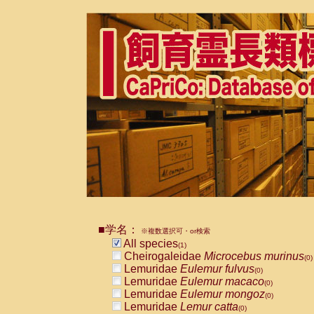
■学名：
※複数選択可・or検索
All species
(1)
Cheirogaleidae
Microcebus murinus
(0)
Lemuridae
Eulemur fulvus
(0)
Lemuridae
Eulemur macaco
(0)
Lemuridae
Eulemur mongoz
(0)
Lemuridae
Lemur catta
(0)