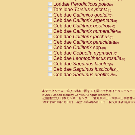
Pitheciidae
Callicebus cupreus
Loridae
Perodicticus potto
(0)
(0)
Pitheciidae
Callicebus donacophilus
Tarsiidae
Tarsius syrichta
(0
(0)
Pitheciidae
Callicebus moloch
Cebidae
Callimico goeldii
(0)
(0)
Pitheciidae
Callicebus torquatus
Cebidae
Callithrix argentata
(0)
(0)
Pitheciidae
Callicebus
spp.
Cebidae
Callithrix geoffroyi
(0)
(0)
Pitheciidae
Chiropotes satanas
Cebidae
Callithrix humeralifer
(0)
(0)
Pitheciidae
Pithecia monachus
Cebidae
Callithrix jacchus
(0)
(0)
Pitheciidae
Pithecia pithecia
Cebidae
Callithrix penicillata
(0)
(0)
Cercopithecidae
Cercocebus agilis
Cebidae
Callithrix
spp.
(0)
(0)
Cercopithecidae
Cercocebus galeritus
Cebidae
Cebuella pygmaea
(0)
Cercopithecidae
Cercocebus torquatu
Cebidae
Leontopithecus rosalia
(0)
Cercopithecidae
Cercocebus torquatus
Cebidae
Saguinus bicolor
(0)
Cercopithecidae
Cercocebus torquatu
Cebidae
Saguinus fuscicollis
(0)
Cercopithecidae
Cercocebus
hybrid
Cebidae
Saguinus geoffroyi
(0)
(0)
Cercopithecidae
Cercocebus
spp.
Cebidae
Saguinus imperator
(0)
(0)
Cercopithecidae
Lophocebus albigen
Cebidae
Saguinus labiatus
(0)
Cercopithecidae
Papio anubis
Cebidae
Saguinus leucopus
本データベース、並びに標本に関するお問い合わせはキュレーター・新宅勇太までお願い
(0)
(0)
© 2013 Japan Monkey Centre. All rights reserved.
Cercopithecidae
Papio cynocephalus
Cebidae
Saguinus midas
(
(0)
公益財団法人日本モンキーセンター 愛知県犬山市大字犬山字官林26番
Cercopithecidae
Papio hamadryas
Cebidae
Saguinus mystax
(0)
登録:平成19年5月31日 有効:令和4年5月30日 取扱責任者:綿貫宏
(0)
Cercopithecidae
Papio papio
Cebidae
Saguinus nigricollis
(0)
(0)
Cercopithecidae
Papio
spp.
Cebidae
Saguinus oedipus
(0)
(1)
Cercopithecidae
Mandrillus leucopha
Cebidae
Saguinus weddelli
(0)
Cercopithecidae
Mandrillus sphinx
Cebidae
Saguinus
spp.
(0)
(0)
Cercopithecidae
Theropithecus gelad
Cebidae
Aotus trivirgatus
(0)
Cercopithecidae
Macaca arctoides
Cebidae
Cebus albifrons
(0)
(0)