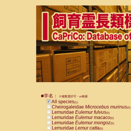
■学名：
※複数選択可・or検索
All species
(1)
Cheirogaleidae
Microcebus murinus
(0)
Lemuridae
Eulemur fulvus
(0)
Lemuridae
Eulemur macaco
(0)
Lemuridae
Eulemur mongoz
(0)
Lemuridae
Lemur catta
(0)