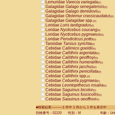
Lemuridae
Varecia variegata
(0)
Galagidae
Galago senegalensis
(0)
Galagidae
Galago demidovii
(0)
Galagidae
Otolemur crassicaudatus
(0)
Galagidae
Galagidae
spp.
(0)
Loridae
Loris tardigradus
(0)
Loridae
Nycticebus coucang
(0)
Loridae
Nycticebus pygmaeus
(0)
Loridae
Perodicticus potto
(0)
Tarsiidae
Tarsius syrichta
(0)
Cebidae
Callimico goeldii
(0)
Cebidae
Callithrix argentata
(0)
Cebidae
Callithrix geoffroyi
(0)
Cebidae
Callithrix humeralifer
(0)
Cebidae
Callithrix jacchus
(0)
Cebidae
Callithrix penicillata
(0)
Cebidae
Callithrix
spp.
(0)
Cebidae
Cebuella pygmaea
(0)
Cebidae
Leontopithecus rosalia
(0)
Cebidae
Saguinus bicolor
(0)
Cebidae
Saguinus fuscicollis
(0)
Cebidae
Saguinus geoffroyi
(0)
Cebidae
Saguinus imperator
(0)
■検索結果-----------1 件中 1 件から 1 件を表示中
Cebidae
Saguinus labiatus
(0)
Cebidae
Saguinus leucopus
剖検番号：02220
性別：M
年齢：Unk
(0)