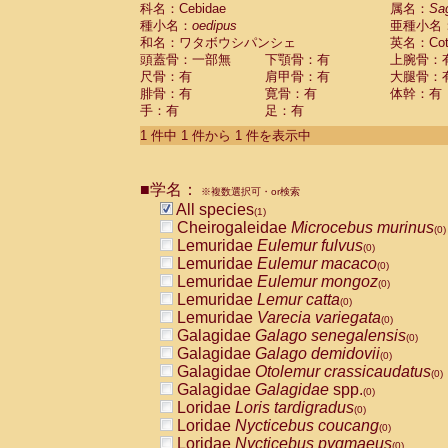
科名：Cebidae
Cebidae
Saguinus midas
属名：
Sa
(0)
種小名：
oedipus
亜種小名
Cebidae
Saguinus mystax
(0)
和名：ワタボウシパンシェ
英名：Cotto
Cebidae
Saguinus nigricollis
(0)
頭蓋骨：一部無
下顎骨：有
上腕骨：
Cebidae
Saguinus oedipus
(1)
尺骨：有
肩甲骨：有
大腿骨：
Cebidae
Saguinus weddelli
(0)
腓骨：有
寛骨：有
体幹：有
Cebidae
Saguinus
spp.
(0)
手：有
足：有
Cebidae
Aotus trivirgatus
(0)
Cebidae
Cebus albifrons
1 件中 1 件から 1 件を表示中
(0)
Cebidae
Cebus apella
(0)
Cebidae
Cebus capucinus
(0)
■学名：
Cebidae
Cebus nigrivittatus
※複数選択可・or検索
(0)
Cebidae
Cebus
spp.
All species
(0)
(1)
Cebidae
Saimiri boliviensis
Cheirogaleidae
Microcebus murinus
(0)
(0)
Cebidae
Saimiri sciureus
Lemuridae
Eulemur fulvus
(0)
(0)
Atelidae
Alouatta caraya
Lemuridae
Eulemur macaco
(0)
(0)
Atelidae
Alouatta fusca
Lemuridae
Eulemur mongoz
(0)
(0)
Atelidae
Alouatta seniculus
Lemuridae
Lemur catta
(0)
(0)
Atelidae
Alouatta
spp.
Lemuridae
Varecia variegata
(0)
(0)
Atelidae
Ateles belzebuth
Galagidae
Galago senegalensis
(0)
(0)
Atelidae
Ateles geoffroyi
Galagidae
Galago demidovii
(0)
(0)
Atelidae
Ateles paniscus
Galagidae
Otolemur crassicaudatus
(0)
(0)
Atelidae
Ateles
spp.
Galagidae
Galagidae
spp.
(0)
(0)
Atelidae
Lagothrix lagothricha
Loridae
Loris tardigradus
(0)
(0)
Atelidae
Lagothrix lagothricha cana
Loridae
Nycticebus coucang
(0)
(0)
Pitheciidae
Cacajao calvus rubicundu
Loridae
Nycticebus pygmaeus
(0)