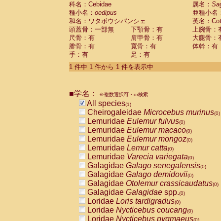
科名：Cebidae
Cebidae
Saguinus midas
属名：
Sa
(0)
種小名：
oedipus
亜種小名
Cebidae
Saguinus mystax
(0)
和名：ワタボウシパンシェ
英名：Cotto
Cebidae
Saguinus nigricollis
(0)
頭蓋骨：一部無
下顎骨：有
上腕骨：
Cebidae
Saguinus oedipus
(1)
尺骨：有
肩甲骨：有
大腿骨：
Cebidae
Saguinus weddelli
(0)
腓骨：有
寛骨：有
体幹：有
Cebidae
Saguinus
spp.
(0)
手：有
足：有
Cebidae
Aotus trivirgatus
(0)
Cebidae
Cebus albifrons
1 件中 1 件から 1 件を表示中
(0)
Cebidae
Cebus apella
(0)
Cebidae
Cebus capucinus
(0)
■学名：
Cebidae
Cebus nigrivittatus
※複数選択可・or検索
(0)
Cebidae
Cebus
spp.
All species
(0)
(1)
Cebidae
Saimiri boliviensis
Cheirogaleidae
Microcebus murinus
(0)
(0)
Cebidae
Saimiri sciureus
Lemuridae
Eulemur fulvus
(0)
(0)
Atelidae
Alouatta caraya
Lemuridae
Eulemur macaco
(0)
(0)
Atelidae
Alouatta fusca
Lemuridae
Eulemur mongoz
(0)
(0)
Atelidae
Alouatta seniculus
Lemuridae
Lemur catta
(0)
(0)
Atelidae
Alouatta
spp.
Lemuridae
Varecia variegata
(0)
(0)
Atelidae
Ateles belzebuth
Galagidae
Galago senegalensis
(0)
(0)
Atelidae
Ateles geoffroyi
Galagidae
Galago demidovii
(0)
(0)
Atelidae
Ateles paniscus
Galagidae
Otolemur crassicaudatus
(0)
(0)
Atelidae
Ateles
spp.
Galagidae
Galagidae
spp.
(0)
(0)
Atelidae
Lagothrix lagothricha
Loridae
Loris tardigradus
(0)
(0)
Atelidae
Lagothrix lagothricha cana
Loridae
Nycticebus coucang
(0)
(0)
Pitheciidae
Cacajao calvus rubicundu
Loridae
Nycticebus pygmaeus
(0)