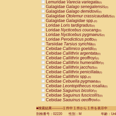
Lemuridae
Varecia variegata
(0)
Galagidae
Galago senegalensis
(0)
Galagidae
Galago demidovii
(0)
Galagidae
Otolemur crassicaudatus
(0)
Galagidae
Galagidae
spp.
(0)
Loridae
Loris tardigradus
(0)
Loridae
Nycticebus coucang
(0)
Loridae
Nycticebus pygmaeus
(0)
Loridae
Perodicticus potto
(0)
Tarsiidae
Tarsius syrichta
(0)
Cebidae
Callimico goeldii
(0)
Cebidae
Callithrix argentata
(0)
Cebidae
Callithrix geoffroyi
(0)
Cebidae
Callithrix humeralifer
(0)
Cebidae
Callithrix jacchus
(0)
Cebidae
Callithrix penicillata
(0)
Cebidae
Callithrix
spp.
(0)
Cebidae
Cebuella pygmaea
(0)
Cebidae
Leontopithecus rosalia
(0)
Cebidae
Saguinus bicolor
(0)
Cebidae
Saguinus fuscicollis
(0)
Cebidae
Saguinus geoffroyi
(0)
Cebidae
Saguinus imperator
(0)
■検索結果-----------1 件中 1 件から 1 件を表示中
Cebidae
Saguinus labiatus
(0)
Cebidae
Saguinus leucopus
剖検番号：02220
性別：M
年齢：Unk
(0)