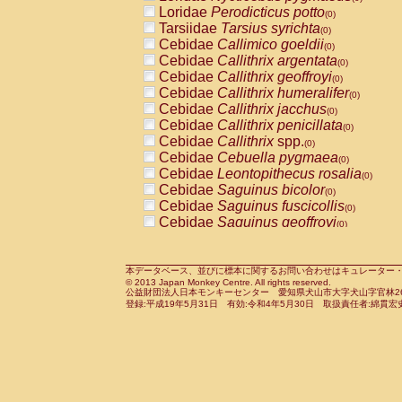
Pitheciidae
Callicebus cupreus
Loridae
Perodicticus potto
(0)
(0)
Pitheciidae
Callicebus donacophilus
Tarsiidae
Tarsius syrichta
(0
(0)
Pitheciidae
Callicebus moloch
Cebidae
Callimico goeldii
(0)
(0)
Pitheciidae
Callicebus torquatus
Cebidae
Callithrix argentata
(0)
(0)
Pitheciidae
Callicebus
spp.
Cebidae
Callithrix geoffroyi
(0)
(0)
Pitheciidae
Chiropotes satanas
Cebidae
Callithrix humeralifer
(0)
(0)
Pitheciidae
Pithecia monachus
Cebidae
Callithrix jacchus
(0)
(0)
Pitheciidae
Pithecia pithecia
Cebidae
Callithrix penicillata
(0)
(0)
Cercopithecidae
Cercocebus agilis
Cebidae
Callithrix
spp.
(0)
(0)
Cercopithecidae
Cercocebus galeritus
Cebidae
Cebuella pygmaea
(0)
Cercopithecidae
Cercocebus torquatu
Cebidae
Leontopithecus rosalia
(0)
Cercopithecidae
Cercocebus torquatus
Cebidae
Saguinus bicolor
(0)
Cercopithecidae
Cercocebus torquatu
Cebidae
Saguinus fuscicollis
(0)
Cercopithecidae
Cercocebus
hybrid
Cebidae
Saguinus geoffroyi
(0)
(0)
Cercopithecidae
Cercocebus
spp.
Cebidae
Saguinus imperator
(0)
(0)
Cercopithecidae
Lophocebus albigen
Cebidae
Saguinus labiatus
(0)
Cercopithecidae
Papio anubis
Cebidae
Saguinus leucopus
本データベース、並びに標本に関するお問い合わせはキュレーター・新宅勇太までお願い
(0)
(0)
© 2013 Japan Monkey Centre. All rights reserved.
Cercopithecidae
Papio cynocephalus
Cebidae
Saguinus midas
(
(0)
公益財団法人日本モンキーセンター 愛知県犬山市大字犬山字官林26番
Cercopithecidae
Papio hamadryas
Cebidae
Saguinus mystax
(0)
登録:平成19年5月31日 有効:令和4年5月30日 取扱責任者:綿貫宏
(0)
Cercopithecidae
Papio papio
Cebidae
Saguinus nigricollis
(0)
(0)
Cercopithecidae
Papio
spp.
Cebidae
Saguinus oedipus
(0)
(1)
Cercopithecidae
Mandrillus leucopha
Cebidae
Saguinus weddelli
(0)
Cercopithecidae
Mandrillus sphinx
Cebidae
Saguinus
spp.
(0)
(0)
Cercopithecidae
Theropithecus gelad
Cebidae
Aotus trivirgatus
(0)
Cercopithecidae
Macaca arctoides
Cebidae
Cebus albifrons
(0)
(0)