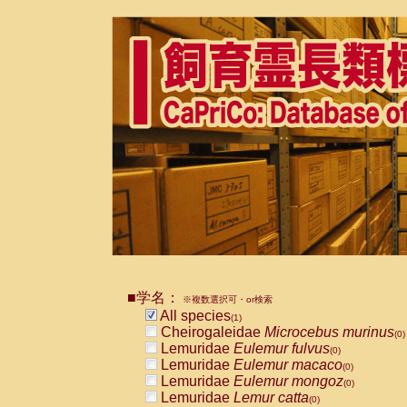
■学名：
※複数選択可・or検索
All species
(1)
Cheirogaleidae
Microcebus murinus
(0)
Lemuridae
Eulemur fulvus
(0)
Lemuridae
Eulemur macaco
(0)
Lemuridae
Eulemur mongoz
(0)
Lemuridae
Lemur catta
(0)