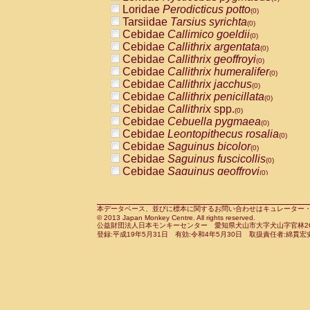
Pitheciidae
Callicebus cupreus
Loridae
Perodicticus potto
(0)
(0)
Pitheciidae
Callicebus donacophilus
Tarsiidae
Tarsius syrichta
(0
(0)
Pitheciidae
Callicebus moloch
Cebidae
Callimico goeldii
(0)
(0)
Pitheciidae
Callicebus torquatus
Cebidae
Callithrix argentata
(0)
(0)
Pitheciidae
Callicebus
spp.
Cebidae
Callithrix geoffroyi
(0)
(0)
Pitheciidae
Chiropotes satanas
Cebidae
Callithrix humeralifer
(0)
(0)
Pitheciidae
Pithecia monachus
Cebidae
Callithrix jacchus
(0)
(0)
Pitheciidae
Pithecia pithecia
Cebidae
Callithrix penicillata
(0)
(0)
Cercopithecidae
Cercocebus agilis
Cebidae
Callithrix
spp.
(0)
(0)
Cercopithecidae
Cercocebus galeritus
Cebidae
Cebuella pygmaea
(0)
Cercopithecidae
Cercocebus torquatu
Cebidae
Leontopithecus rosalia
(0)
Cercopithecidae
Cercocebus torquatus
Cebidae
Saguinus bicolor
(0)
Cercopithecidae
Cercocebus torquatu
Cebidae
Saguinus fuscicollis
(0)
Cercopithecidae
Cercocebus
hybrid
Cebidae
Saguinus geoffroyi
(0)
(0)
Cercopithecidae
Cercocebus
spp.
Cebidae
Saguinus imperator
(0)
(0)
Cercopithecidae
Lophocebus albigen
Cebidae
Saguinus labiatus
(0)
Cercopithecidae
Papio anubis
Cebidae
Saguinus leucopus
本データベース、並びに標本に関するお問い合わせはキュレーター・新宅勇太までお願い
(0)
(0)
© 2013 Japan Monkey Centre. All rights reserved.
Cercopithecidae
Papio cynocephalus
Cebidae
Saguinus midas
(
(0)
公益財団法人日本モンキーセンター 愛知県犬山市大字犬山字官林26番
Cercopithecidae
Papio hamadryas
Cebidae
Saguinus mystax
(0)
登録:平成19年5月31日 有効:令和4年5月30日 取扱責任者:綿貫宏
(0)
Cercopithecidae
Papio papio
Cebidae
Saguinus nigricollis
(0)
(0)
Cercopithecidae
Papio
spp.
Cebidae
Saguinus oedipus
(0)
(1)
Cercopithecidae
Mandrillus leucopha
Cebidae
Saguinus weddelli
(0)
Cercopithecidae
Mandrillus sphinx
Cebidae
Saguinus
spp.
(0)
(0)
Cercopithecidae
Theropithecus gelad
Cebidae
Aotus trivirgatus
(0)
Cercopithecidae
Macaca arctoides
Cebidae
Cebus albifrons
(0)
(0)