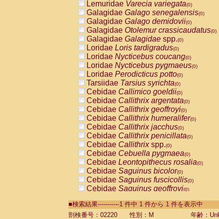
Lemuridae
Varecia variegata
(0)
Galagidae
Galago senegalensis
(0)
Galagidae
Galago demidovii
(0)
Galagidae
Otolemur crassicaudatus
(0)
Galagidae
Galagidae
spp.
(0)
Loridae
Loris tardigradus
(0)
Loridae
Nycticebus coucang
(0)
Loridae
Nycticebus pygmaeus
(0)
Loridae
Perodicticus potto
(0)
Tarsiidae
Tarsius syrichta
(0)
Cebidae
Callimico goeldii
(0)
Cebidae
Callithrix argentata
(0)
Cebidae
Callithrix geoffroyi
(0)
Cebidae
Callithrix humeralifer
(0)
Cebidae
Callithrix jacchus
(0)
Cebidae
Callithrix penicillata
(0)
Cebidae
Callithrix
spp.
(0)
Cebidae
Cebuella pygmaea
(0)
Cebidae
Leontopithecus rosalia
(0)
Cebidae
Saguinus bicolor
(0)
Cebidae
Saguinus fuscicollis
(0)
Cebidae
Saguinus geoffroyi
(0)
Cebidae
Saguinus imperator
(0)
■検索結果-----------1 件中 1 件から 1 件を表示中
Cebidae
Saguinus labiatus
(0)
Cebidae
Saguinus leucopus
剖検番号：02220
性別：M
年齢：Unk
(0)