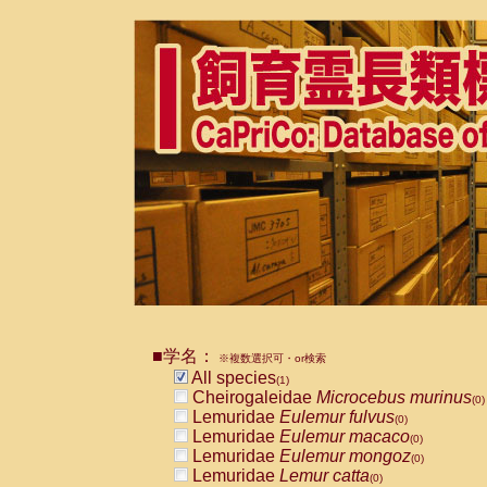
■学名：
※複数選択可・or検索
All species
(1)
Cheirogaleidae
Microcebus murinus
(0)
Lemuridae
Eulemur fulvus
(0)
Lemuridae
Eulemur macaco
(0)
Lemuridae
Eulemur mongoz
(0)
Lemuridae
Lemur catta
(0)