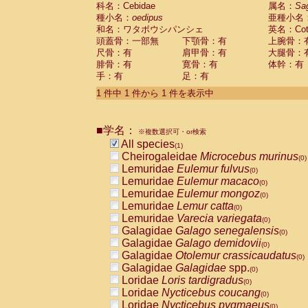
科名：Cebidae
Cebidae
Saguinus midas
属名：
Sa
(0)
種小名：
oedipus
亜種小名
Cebidae
Saguinus mystax
(0)
和名：ワタボウシパンシェ
英名：Cotto
Cebidae
Saguinus nigricollis
(0)
頭蓋骨：一部無
下顎骨：有
上腕骨：
Cebidae
Saguinus oedipus
(1)
尺骨：有
肩甲骨：有
大腿骨：
Cebidae
Saguinus weddelli
(0)
腓骨：有
寛骨：有
体幹：有
Cebidae
Saguinus
spp.
(0)
手：有
足：有
Cebidae
Aotus trivirgatus
(0)
Cebidae
Cebus albifrons
1 件中 1 件から 1 件を表示中
(0)
Cebidae
Cebus apella
(0)
Cebidae
Cebus capucinus
(0)
■学名：
Cebidae
Cebus nigrivittatus
※複数選択可・or検索
(0)
Cebidae
Cebus
spp.
All species
(0)
(1)
Cebidae
Saimiri boliviensis
Cheirogaleidae
Microcebus murinus
(0)
(0)
Cebidae
Saimiri sciureus
Lemuridae
Eulemur fulvus
(0)
(0)
Atelidae
Alouatta caraya
Lemuridae
Eulemur macaco
(0)
(0)
Atelidae
Alouatta fusca
Lemuridae
Eulemur mongoz
(0)
(0)
Atelidae
Alouatta seniculus
Lemuridae
Lemur catta
(0)
(0)
Atelidae
Alouatta
spp.
Lemuridae
Varecia variegata
(0)
(0)
Atelidae
Ateles belzebuth
Galagidae
Galago senegalensis
(0)
(0)
Atelidae
Ateles geoffroyi
Galagidae
Galago demidovii
(0)
(0)
Atelidae
Ateles paniscus
Galagidae
Otolemur crassicaudatus
(0)
(0)
Atelidae
Ateles
spp.
Galagidae
Galagidae
spp.
(0)
(0)
Atelidae
Lagothrix lagothricha
Loridae
Loris tardigradus
(0)
(0)
Atelidae
Lagothrix lagothricha cana
Loridae
Nycticebus coucang
(0)
(0)
Pitheciidae
Cacajao calvus rubicundu
Loridae
Nycticebus pygmaeus
(0)